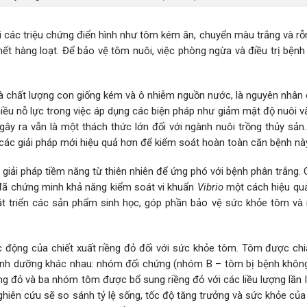
i các triệu chứng điển hình như tôm kém ăn, chuyển màu trắng và rỗn
ết hàng loạt. Để bảo vệ tôm nuôi, việc phòng ngừa và điều trị bệnh
 là chất lượng con giống kém và ô nhiễm nguồn nước, là nguyên nhân
ều nỗ lực trong việc áp dụng các biện pháp như giảm mật độ nuôi v
gây ra vẫn là một thách thức lớn đối với ngành nuôi trồng thủy sản
các giải pháp mới hiệu quả hơn để kiểm soát hoàn toàn căn bệnh nà
 giải pháp tiềm năng từ thiên nhiên để ứng phó với bệnh phân trắng. 
, đã chứng minh khả năng kiểm soát vi khuẩn
Vibrio
một cách hiệu quả
t triển các sản phẩm sinh học, góp phần bảo vệ sức khỏe tôm và
 động của chiết xuất riềng đỏ đối với sức khỏe tôm. Tôm được chi
nh dưỡng khác nhau: nhóm đối chứng (nhóm B – tôm bị bệnh khôn
g đỏ và ba nhóm tôm được bổ sung riềng đỏ với các liều lượng lần l
nghiên cứu sẽ so sánh tỷ lệ sống, tốc độ tăng trưởng và sức khỏe củ