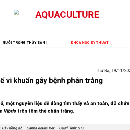
NUÔI TRỒNG THỦY SẢN
KHOA HỌC KỸ THUẬT
Thứ Ba, 19/11/202
hế vi khuẩn gây bệnh phân trắng
đỏ, một nguyên liệu dễ dàng tìm thấy và an toàn, đã chứ
ẩn
Vibrio
trên tôm thẻ chân trắng.
: Cây riềng đỏ – Canna edulis Ker. – Gawl (Ảnh: ST)