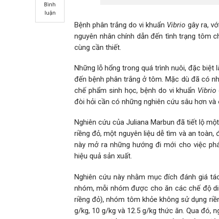
Bình
luận
Bệnh phân trắng do vi khuẩn
Vibrio
gây ra, vớ
nguyên nhân chính dẫn đến tình trạng tôm ch
cùng cần thiết.
Những lỗ hổng trong quá trình nuôi, đặc biệt
đến bệnh phân trắng ở tôm. Mặc dù đã có nhi
chế phẩm sinh học, bệnh do vi khuẩn
Vibrio
đòi hỏi cần có những nghiên cứu sâu hơn và 
Nghiên cứu của Juliana Marbun đã tiết lộ một
riềng đỏ, một nguyên liệu dễ tìm và an toàn
này mở ra những hướng đi mới cho việc phá
hiệu quả sản xuất.
Nghiên cứu này nhằm mục đích đánh giá tác
nhóm, mỗi nhóm được cho ăn các chế độ di
riềng đỏ), nhóm tôm khỏe không sử dụng riền
g/kg, 10 g/kg và 12.5 g/kg thức ăn. Qua đó, 