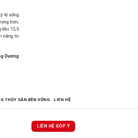
ỷ lệ sống
trọng hơn,
 liều 12,5
m năng to
ng Dương
NG THỦY SẢN BỀN VỮNG
LIÊN HỆ
LIÊN HỆ GÓP Ý