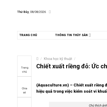
Skip
to
Thứ Bảy
, 08/08/2026
content
TRANG CHỦ
THÔNG TIN THỦY SẢN
/
Khoa học kỹ thuật
/
Chiết xuất riềng đỏ: Ức c
Trang
chủ
(Aquaculture.vn) – Chiết xuất riềng 
Chia
hiệu quả trong việc kiểm soát vi khu
sẻ
Chú thích ảnh