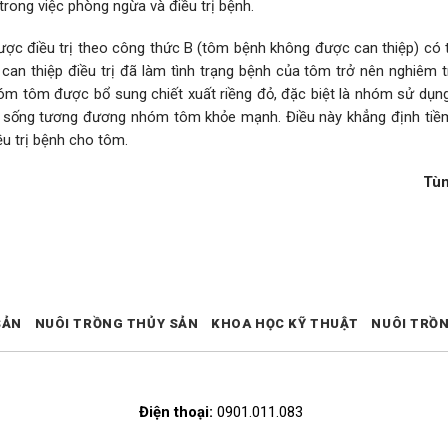
rong việc phòng ngừa và điều trị bệnh.
ợc điều trị theo công thức B (tôm bệnh không được can thiệp) có t
 can thiệp điều trị đã làm tình trạng bệnh của tôm trở nên nghiêm 
hóm tôm được bổ sung chiết xuất riềng đỏ, đặc biệt là nhóm sử dụng
tỷ lệ sống tương đương nhóm tôm khỏe mạnh. Điều này khẳng định tiề
ều trị bệnh cho tôm.
Tù
SẢN
NUÔI TRỒNG THỦY SẢN
KHOA HỌC KỸ THUẬT
NUÔI TRỒ
Điện thoại:
0901.011.083