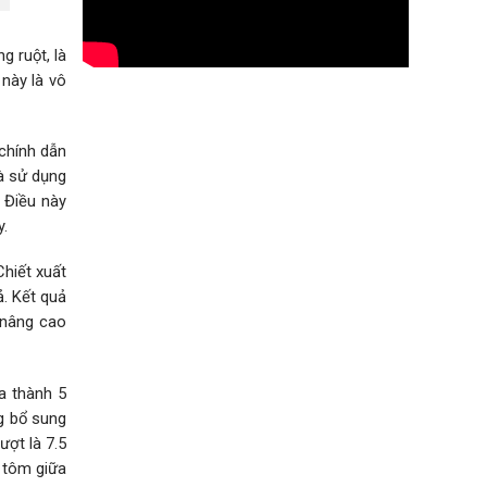
g ruột, là
 này là vô
 chính dẫn
à sử dụng
. Điều này
y.
Chiết xuất
. Kết quả
 nâng cao
a thành 5
g bổ sung
ượt là 7.5
a tôm giữa