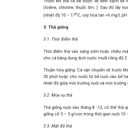
Trước khi thả cá bể được vệ sinh sạch sẽ 
(Iodine, chlorine, thuốc tím…). Sau đó lấy 
o
(nhiệt độ 10 – 17
C, oxy hòa tan >6 mg/l, pH 
3. Thả giống
3.1. Thời điểm thả
Thời điểm thả vào sáng sớm hoặc chiều mát.
cho cá bằng dung dịch nước muối nồng độ 2 – 
Thuần hóa giống: Cá vận chuyển về trước kh
30 phút hoặc cho nước từ bể nuôi vào bể ha
nhiệt độ giữa môi trường nuôi và môi trường 
3.2. Mùa vụ thả
Thả giống nuôi vào tháng 8 -12, có thể thả 
giống cỡ 3 – 5 g/con trong thời gian nuôi 10 
3.3. Mật độ thả