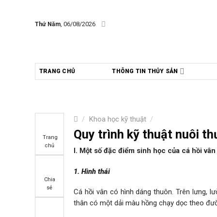
Skip
to
Thứ Năm
, 06/08/2026
content
TRANG CHỦ
THÔNG TIN THỦY SẢN
/
Khoa học kỹ thuật
/
Quy trình kỹ thuật nuôi t
Trang
chủ
I. M
ộ
t s
ố
đặ
c
đ
i
ể
m sinh h
ọ
c c
ủ
a c
á
hồi vân
1. H
ì
nh th
á
i
Chia
sẻ
Cá hồi vân có hình dáng thuôn. Trên lưng, 
thân có một dải màu hồng chạy dọc theo đườn