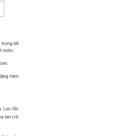
 trong bể
t nước.
cao.
 tăng hàm
. Lưu tốc
a tan (>6