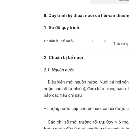
II. Quy trình kỹ thuật nuôi cá hồi vân thư
1. Sơ đồ quy trình
Chuẩn bị bể nuôi
>
Thả cá g
2. Chuẩn bị bể nuôi
2.1. Nguồn nước
– Điều kiện môi nguồn nước: Nuôi cá hồi vâ
hoặc các hồ tự nhiên), đảm bảo trong sạch,
bảo các tiêu chí sau:
+ Lượng nước cấp cho bể nuôi cá hồi được ch
+ Các chỉ số môi trường tối ưu: Oxy > 6 mg/
trong nước đều ở dưới ngưỡng cho phép
(chi