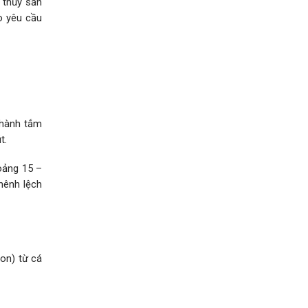
 thủy sản
o yêu cầu
 hành tắm
t.
oảng 15 –
hênh lệch
con) từ cá