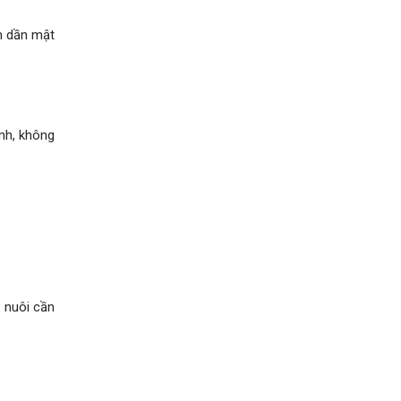
ảm dần mật
nh, không
h nuôi cần