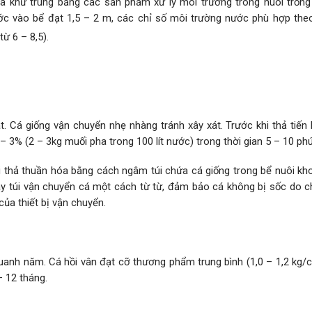
và khử trùng bằng các sản phẩm xử lý môi trường trong nuôi trồng
nước vào bể đạt 1,5 – 2 m, các chỉ số môi trường nước phù hợp the
từ 6 – 8,5).
 Cá giống vận chuyển nhẹ nhàng tránh xây xát. Trước khi thả tiến
3% (2 – 3kg muối pha trong 100 lít nước) trong thời gian 5 – 10 phú
i thả thuần hóa bằng cách ngâm túi chứa cá giống trong bể nuôi kh
y túi vận chuyển cá một cách từ từ, đảm bảo cá không bị sốc do c
của thiết bị vận chuyển.
quanh năm. Cá hồi vân đạt cỡ thương phẩm trung bình (1,0 – 1,2 kg/
– 12 tháng.