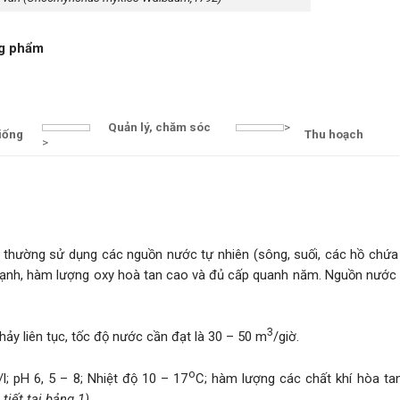
ơng phẩm
Quản lý, chăm sóc
>
iống
Thu hoạch
>
n thường sử dụng các nguồn nước tự nhiên (sông, suối, các hồ chứa
 lạnh, hàm lượng oxy hoà tan cao và đủ cấp quanh năm. Nguồn nước
3
ảy liên tục, tốc độ nước cần đạt là 30 – 50 m
/giờ.
o
l; pH 6, 5 – 8; Nhiệt độ 10 – 17
C; hàm lượng các chất khí hòa ta
 tiết tại bảng 1).