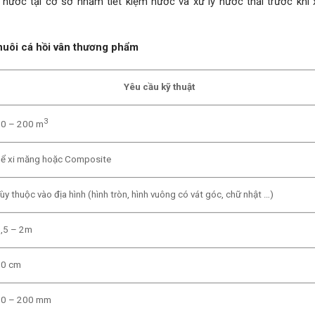
 nước tại cơ sở nhằm tiết kiệm nước và xử lý nước thải trước khi 
 nuôi cá hồi vân thương phẩm
Yêu cầu kỹ thuật
3
0 – 200 m
ể xi măng hoặc Composite
ùy thuộc vào địa hình (hình tròn, hình vuông có vát góc, chữ nhật …)
,5 – 2m
20 cm
0 – 200 mm