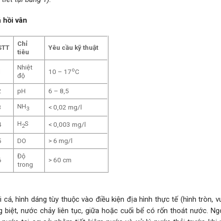
 hồi vân
Chỉ
STT
Yêu cầu kỹ thuật
tiêu
Nhiệt
o
1
10 – 17
C
độ
2
pH
6 – 8,5
NH
3
< 0,02 mg/l
3
H
S
4
< 0,003 mg/l
2
5
DO
> 6 mg/l
Độ
6
> 60 cm
trong
á, hình dáng tùy thuộc vào điều kiện địa hình thực tế (hình tròn, 
 biệt, nước chảy liên tục, giữa hoặc cuối bể có rốn thoát nước. Ngo