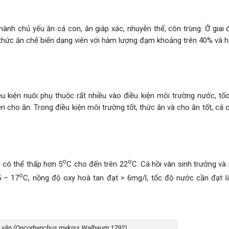
g thành chủ yếu ăn cá con, ăn giáp xác, nhuyễn thể, côn trùng. Ở giai
 thức ăn chế biến dạng viên với hàm lượng đạm khoảng trên 40% và 
u kiện nuôi phụ thuộc rất nhiều vào điều kiện môi trường nước, tố
n cho ăn. Trong điều kiện môi trường tốt, thức ăn và cho ăn tốt, cá 
o
o
ng có thể thấp hơn 5
C cho đến trên 22
C. Cá hồi vân sinh trưởng và 
o
5 – 17
C, nồng độ oxy hoà tan đạt > 6mg/l, tốc độ nước cần đạt l
i vân (Oncorhynchus mykiss Walbaum,1792)