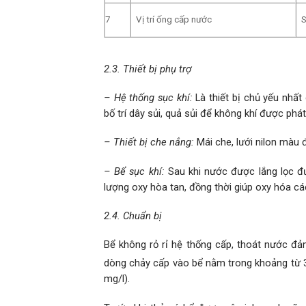
7
Vị trí ống cấp nước
S
2.3. Thiết bị phụ trợ
– Hệ thống sục khí:
Là thiết bị chủ yếu nhất
bố trí dây sủi, quả sủi để không khí được ph
– Thiết bị che nắng:
Mái che, lưới nilon màu
– Bể sục khí:
Sau khi nước được lắng lọc 
lượng oxy hòa tan, đồng thời giúp oxy hóa cá
2.4. Chuẩn bị
Bể không rỏ rỉ hệ thống cấp, thoát nước đ
dòng chảy cấp vào bể nằm trong khoảng từ
mg/l).