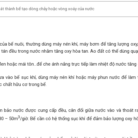
át thành bể tạo dòng chảy hoặc vòng xoáy của nước
 của bể nuôi, thường dùng máy nén khí, máy bơm để tăng lượng oxy,
át tán đều trong nước nhằm tăng oxy hòa tan. Ao đất có thể dùng quạ
 đen hoặc mái tôn…để che ánh nắng trực tiếp làm nhiệt độ nước tăng 
đưa vào bể sục khí, dùng máy nén khí hoặc máy phun nước để làm
c chất hữu cơ trong bể.
ảm bảo nước được cung cấp đều, cân đối giữa nước vào và thoát ra
3
 30 – 50m
/giờ. Bể cần có hệ thống sục khí để đảm bảo lượng oxy hò