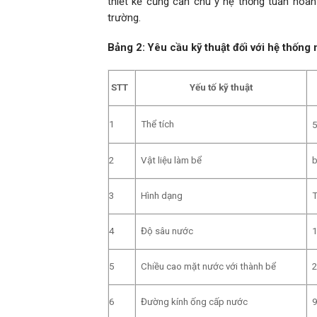
thiết kế cũng cần chú ý hệ thống tuần hoàn
trường.
Bảng
2
:
Yêu cầu kỹ thuật đối với hệ thống
STT
Yếu tố kỹ thuật
1
Thể tích
5
2
Vật liệu làm bể
b
3
Hình dạng
T
4
Độ sâu nước
1
5
Chiều cao mặt nước với thành bể
6
Đường kính ống cấp nước
9