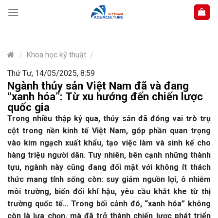
Skip
to
content
/
Khoa học kỹ thuật
/
Thứ Tư, 14/05/2025, 8:59
Ngành thủy sản Việt Nam đã và đang
“xanh hóa”: Từ xu hướng đến chiến lược
quốc gia
Trong nhiều thập kỷ qua, thủy sản đã đóng vai trò trụ
cột trong nền kinh tế Việt Nam, góp phần quan trọng
vào kim ngạch xuất khẩu, tạo việc làm và sinh kế cho
hàng triệu người dân. Tuy nhiên, bên cạnh những thành
tựu, ngành này cũng đang đối mặt với không ít thách
thức mang tính sống còn: suy giảm nguồn lợi, ô nhiễm
môi trường, biến đổi khí hậu, yêu cầu khắt khe từ thị
trường quốc tế… Trong bối cảnh đó, “xanh hóa” không
còn là lựa chọn, mà đã trở thành chiến lược phát triển