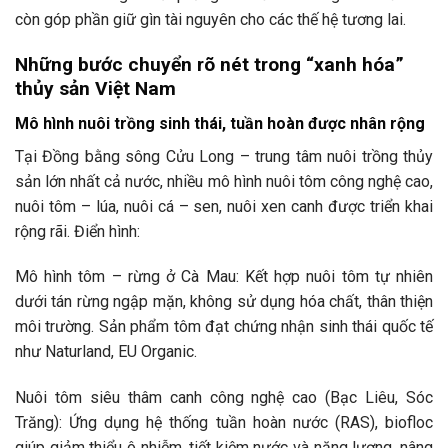
còn góp phần giữ gìn tài nguyên cho các thế hệ tương lai.
Những bước chuyển rõ nét trong “xanh hóa”
thủy sản Việt Nam
Mô hình nuôi trồng sinh thái, tuần hoàn được nhân rộng
Tại Đồng bằng sông Cửu Long – trung tâm nuôi trồng thủy
sản lớn nhất cả nước, nhiều mô hình nuôi tôm công nghệ cao,
nuôi tôm – lúa, nuôi cá – sen, nuôi xen canh được triển khai
rộng rãi. Điển hình:
Mô hình tôm – rừng ở Cà Mau: Kết hợp nuôi tôm tự nhiên
dưới tán rừng ngập mặn, không sử dụng hóa chất, thân thiện
môi trường. Sản phẩm tôm đạt chứng nhận sinh thái quốc tế
như Naturland, EU Organic.
Nuôi tôm siêu thâm canh công nghệ cao (Bạc Liêu, Sóc
Trăng): Ứng dụng hệ thống tuần hoàn nước (RAS), biofloc
giúp giảm thiểu ô nhiễm, tiết kiệm nước và năng lượng, nâng