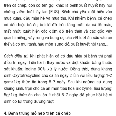
trên cá chép, còn có tên gọi khác là bệnh xuất huyết hay hội
chứng viêm loét lây lan (EUS). Bệnh chủ yếu xuất hiện vào
mùa xuân, đầu mùa hè và mùa thu. Khi nhiễm bệnh, cá chép
có dấu hiệu bỏ ăn, bơi lờ đờ trên tầng mặt, da cá tối màu,
mất nhớt, xuất hiện các đốm đỏ trên thân và các gốc vây
quanh miệng, vảy rụng và bong ra, các vết loét ăn sâu vào cơ
thể và có mùi tanh, hậu môn sưng đỏ, xuất huyết nội tạng,…
Cách điều trị:
Khi phát hiện cá có dấu hiệu bị bệnh thì phải
điều trị ngay. Tiến hành thay nước và diệt khuẩn bằng thuốc
sát khuẩn: Iodine 90% xử lý nước. Đồng thời, dùng kháng
sinh Oxytetracycline cho cá ăn ngày 2 lần với liều lượng: 1-2
gam/1kg thức ăn trong 5-7 ngày. Sau khi ngừng sử dụng
kháng sinh, trộn cho cá ăn men tiêu hóa Biozyme, liều lượng:
5g/1kg thức ăn cho ăn ít nhất 5-7 ngày để phục hồi hệ vi
sinh có lợi trong đường ruột.
4.
Bệnh trùng mỏ neo trên cá chép