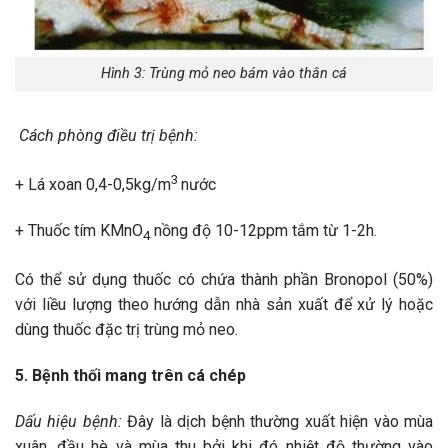
Hình 3: Trùng mỏ neo bám vào thân cá
Cách phòng điều trị bệnh:
3
+ Lá xoan 0,4-0,5kg/m
nước
+ Thuốc tím KMnO
nồng độ 10-12ppm tắm từ 1-2h.
4
Có thể sử dụng thuốc có chứa thành phần Bronopol (50%)
với liều lượng theo hướng dẫn nhà sản xuất để xử lý hoặc
dùng thuốc đặc trị trùng mỏ neo.
5. Bệnh thối mang trên cá chép
Dấu hiệu bệnh:
Đây là dịch bệnh thường xuất hiện vào mùa
xuân, đầu hè và mùa thu bởi khi đó nhiệt độ thường vào