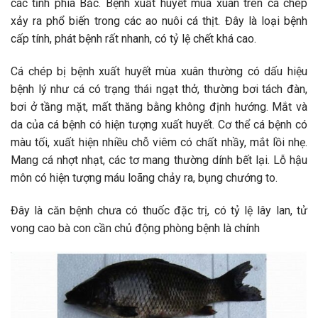
các tỉnh phía Bắc. Bệnh xuất huyết mùa xuân trên cá chép
xảy ra phổ biến trong các ao nuôi cá thịt. Đây là loại bệnh
cấp tính, phát bệnh rất nhanh, có tỷ lệ chết khá cao.
Cá chép bị bệnh xuất huyết mùa xuân thường có dấu hiệu
bệnh lý như cá có trạng thái ngạt thở, thường bơi tách đàn,
bơi ở tầng mặt, mất thăng bằng không định hướng. Mắt và
da của cá bệnh có hiện tượng xuất huyết. Cơ thể cá bệnh có
màu tối, xuất hiện nhiều chỗ viêm có chất nhầy, mắt lồi nhẹ.
Mang cá nhợt nhạt, các tơ mang thường dính bết lại. Lỗ hậu
môn có hiện tượng máu loãng chảy ra, bụng chướng to.
Đây là căn bệnh chưa có thuốc đặc trị, có tỷ lệ lây lan, tử
vong cao bà con cần chủ động phòng bệnh là chính