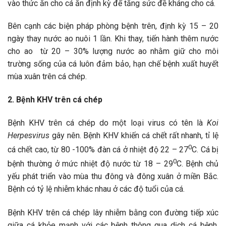
vào thức ăn cho cá ăn định kỳ để tăng sức đề kháng cho cá.
Bên cạnh các biện pháp phòng bệnh trên, định kỳ 15 – 20
ngày thay nước ao nuôi 1 lần. Khi thay, tiến hành thêm nước
cho ao từ 20 – 30% lượng nước ao nhằm giữ cho môi
trường sống của cá luôn đảm bảo, hạn chế bệnh xuất huyết
mùa xuân trên cá chép.
2. Bệnh KHV trên cá chép
Bệnh KHV trên cá chép do một loại virus có tên là
Koi
Herpesvirus
gây nên. Bệnh KHV khiến cá chết rất nhanh, tỉ lệ
0
cá chết cao, từ 80 -100% đàn cá ở nhiệt độ 22 – 27
C. Cá bị
0
bệnh thường ở mức nhiệt độ nước từ 18 – 29
C. Bệnh chủ
yếu phát triển vào mùa thu đông và đông xuân ở miền Bắc.
Bệnh có tỷ lệ nhiễm khác nhau ở các độ tuổi của cá.
Bệnh KHV trên cá chép lây nhiễm bằng con đường tiếp xúc
giữa cá khỏe mạnh với các bệnh thông qua dịch cá bệnh,