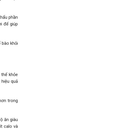
 khẩu phần
i để giúp
ế bào khỏi
 thể khỏe
 hiệu quả
 hơn trong
ộ ăn giàu
ít calo và