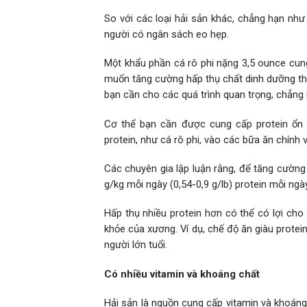
So với các loại hải sản khác, chẳng hạn như 
người có ngân sách eo hẹp.
Một khẩu phần cá rô phi nặng 3,5 ounce cung
muốn tăng cường hấp thụ chất dinh dưỡng thi
bạn cần cho các quá trình quan trọng, chẳng 
Cơ thể bạn cần được cung cấp protein ổn 
protein, như cá rô phi, vào các bữa ăn chính
Các chuyên gia lập luận rằng, để tăng cường
g/kg mỗi ngày (0,54-0,9 g/lb) protein mỗi ngà
Hấp thụ nhiều protein hơn có thể có lợi ch
khỏe của xương. Ví dụ, chế độ ăn giàu prote
người lớn tuổi.
Có nhiều vitamin và khoáng chất
Hải sản là nguồn cung cấp vitamin và khoáng