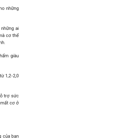
 cho những
 những ai
 mà cơ thể
nh.
phẩm giàu
từ 1,2-2,0
ỗ trợ sức
m mất cơ ở
g của bạn