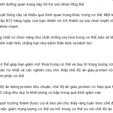
nh dưỡng quan trọng này, hỗ trợ sức khỏe tổng thể.
xuất hồng cầu và nhiều quá trình quan trọng khác trong cơ thể. Một
ầu B12 hàng ngày của bạn, khiến nó trở thành sự lựa chọn tuyệt vờ
u khỏe mạnh.
ng chất có chức năng như chất chống oxy hóa trong cơ thể, bảo vệ t
nh mãn tính, chẳng hạn như bệnh thần kinh và bệnh tim.
ó thể giúp bạn giảm mỡ thừa trong cơ thể và duy trì trọng lượng cơ
iác no nhất và các nghiên cứu cho thấy chế độ ăn giàu protein có
nh phần cơ thể.
độ ăn kiêng protein tiêu chuẩn, chế độ ăn giàu protein có hiệu quả
ỡ cũng như duy trì khối lượng cơ bắp trong quá trình giảm cân.
ời trưởng thành được coi là béo phì cho thấy rằng tuân theo chế đ
 việc giảm trọng lượng cơ thể và mỡ trong cơ thể so với chế độ ăn 