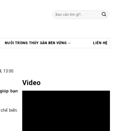
Tìm
kiếm:
NUÔI TRỒNG THỦY SẢN BỀN VỮNG
LIÊN HỆ
, 13:00
Video
 giúp bạn
 chế biến.