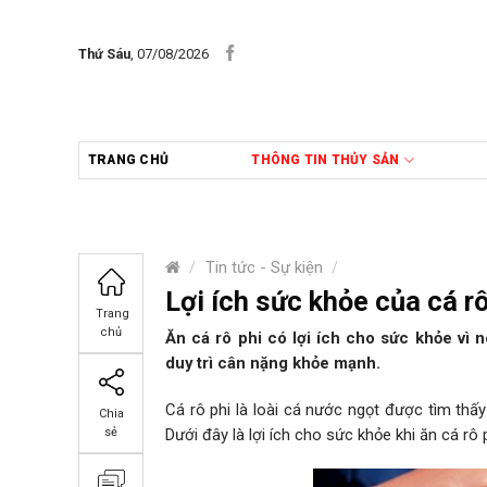
Skip
to
Thứ Sáu
, 07/08/2026
content
TRANG CHỦ
THÔNG TIN THỦY SẢN
/
Tin tức - Sự kiện
/
Lợi ích sức khỏe của cá rô
Trang
chủ
Ăn cá rô phi có lợi ích cho sức khỏe vì 
duy trì cân nặng khỏe mạnh.
Cá rô phi là loài cá nước ngọt được tìm thấy
Chia
Dưới đây là lợi ích cho sức khỏe khi ăn cá rô p
sẻ