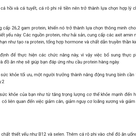
cá hồi và cá tuyết, cá rô phi rẻ tiền nên trở thành lựa chọn hợp lý
 cấp 26,2 gam protein, khiến nó trở thành lựa chọn thông minh cho
ết yếu này. Các nguồn protein, như hải sản, cung cấp các axit amin
hạn như tạo ra protein, tổng hợp hormone và chất dẫn truyền thần ki
định để thực hiện các chức năng này, vì vậy việc bổ sung thực 
 và đồ ăn nhẹ sẽ giúp bạn đáp ứng nhu cầu protein hàng ngày.
 sức khỏe tối ưu, một người trưởng thành năng động trung bình cần 
y.2
o sức khỏe của bạn như từ tăng trọng lượng cơ thể khỏe mạnh đến h
in có liên quan đến việc giảm cân, giảm nguy cơ loãng xương và giả
 chất thiết yếu như B12 và selen. Thêm cá rô phi vào chế độ ăn uốn