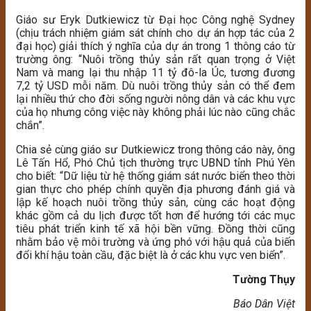
Giáo sư Eryk Dutkiewicz từ Đại học Công nghệ Sydney
(chịu trách nhiệm giám sát chính cho dự án hợp tác của 2
đại học) giải thích ý nghĩa của dự án trong 1 thông cáo từ
trường ông: “Nuôi trồng thủy sản rất quan trọng ở Việt
Nam và mang lại thu nhập 11 tỷ đô-la Úc, tương đương
7,2 tỷ USD mỗi năm. Dù nuôi trồng thủy sản có thể đem
lại nhiều thứ cho đời sống người nông dân và các khu vực
của họ nhưng công việc này không phải lúc nào cũng chắc
chắn”.
Chia sẻ cùng giáo sư Dutkiewicz trong thông cáo này, ông
Lê Tấn Hổ, Phó Chủ tịch thường trực UBND tỉnh Phú Yên
cho biết: “Dữ liệu từ hệ thống giám sát nước biển theo thời
gian thực cho phép chính quyền địa phương đánh giá và
lập kế hoạch nuôi trồng thủy sản, cùng các hoạt động
khác gồm cả du lịch được tốt hơn để hướng tới các mục
tiêu phát triển kinh tế xã hội bền vững. Đồng thời cũng
nhằm bảo vệ môi trường và ứng phó với hậu quả của biến
đổi khí hậu toàn cầu, đặc biệt là ở các khu vực ven biển”.
Tường Thụy
Báo Dân Việt