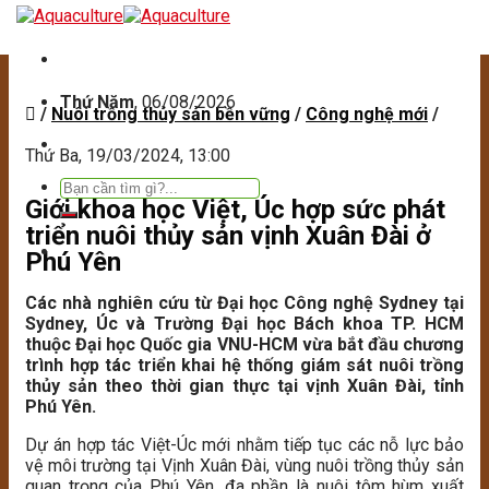
Skip
to
Thứ Năm
, 06/08/2026
content
/
Nuôi trồng thủy sản bền vững
/
Công nghệ mới
/
Thứ Ba, 19/03/2024, 13:00
Tìm
Giới khoa học Việt, Úc hợp sức phát
kiếm:
triển nuôi thủy sản vịnh Xuân Đài ở
Phú Yên
Các nhà nghiên cứu từ Đại học Công nghệ Sydney tại
Sydney, Úc và Trường Đại học Bách khoa TP. HCM
thuộc Đại học Quốc gia VNU-HCM vừa bắt đầu chương
trình hợp tác triển khai hệ thống giám sát nuôi trồng
thủy sản theo thời gian thực tại vịnh Xuân Đài, tỉnh
Phú Yên.
Dự án hợp tác Việt-Úc mới nhằm tiếp tục các nỗ lực bảo
vệ môi trường tại Vịnh Xuân Đài, vùng nuôi trồng thủy sản
quan trọng của Phú Yên, đa phần là nuôi tôm hùm xuất