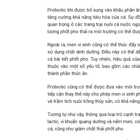
Probiotic khi được bổ sung vào khẩu phần ăn
tăng cường khả năng tiêu hóa của cá. Sự đ
quan trọng ở các trang trại nuôi cá nước ng
lượng phốt pho thải ra môi trường có thể đượ
Ngoài ra, men vi sinh cũng có thể thúc đẩy s
sử dụng chất dinh dưỡng. Điều này có thể dẫ
cả bài tiết phốt pho. Tuy nhiên, hiệu quả c
thuộc vào một số yếu tố, bao gồm các chủn
thành phần thức ăn.
Probiotic cũng có thể được đưa vào môi tr
tiếp cận thay thế này cho phép men vi sinh p
và trầm tích nuôi trồng thủy sản, có khả năng
Tương tự như vậy, thông qua loại trừ cạnh tr
lactic, vi khuẩn quang dưỡng và nấm men, có 
cá, cũng như giảm chất thải phốt pho.