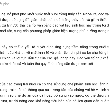
ốt pho.
oại bỏ phốt pho khỏi nước thải nuôi trồng thủy sản. Ngoài ra, các vật
được sử dụng để giảm chất thải nuôi trồng thủy sản và giảm thiểu t
, xử lý nước thải cá hồi vân bằng các vật liệu sinh học này trong tối 
 mỗi tấn, cung cấp phương pháp giảm hiện tượng phú dưỡng trong n
c này có thể là yếu tố quyết định ứng dụng tiềm năng trong nuôi t
hiên cứu khả thi về mặt kinh tế và phân tích chi phí có lợi cho từng
 chính và lợi tức đầu tư của các giải pháp này. Các yếu tố như khả
ện sức khỏe cá và tuân thủ quy định cũng cần được xem xét.
ủa các trang trại nuôi cá có thể sử dụng chế phẩm sinh học, ảnh 
rang trại nuôi cá thông qua sự tương tác của chúng với hệ vi sinh 
 sinh vào chế độ ăn của cá hoặc bổ sung vào nước, có thể điều ch
ruột, từ đó nâng cao khả năng tiêu hóa của cá liên quan đến quá t