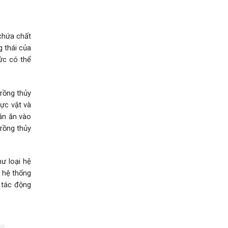
 chứa chất
g thái của
ức có thể
trồng thủy
hực vật và
ăn ăn vào
trồng thủy
ư loại hệ
c hệ thống
 tác động