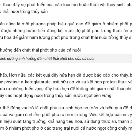
thúc đẩy sự phát triển của các loại tảo hoặc thực vật thủy sinh, p
 thải nuôi trồng thủy sản.
c ăn cũng là một phương pháp hiệu quả cao để giảm ô nhiễm phốt 
ạt được những bước tiến đáng kể; mức độ phốt pho trong thức ăn 
u hóa để giảm hàm lượng phốt pho trong chất thải nuôi trồng thủy s
 dinh dưỡng ảnh hưởng đến chất thải phốt pho của cá nuôi
thấp. Hơn nữa, các kết quả đầy hứa hẹn đã được báo cáo cho thấy, 
 phytase a-ketoglutarate, axit hữu cơ và sự kết hợp protein thực v
ưa ra những triển vọng đầy hứa hẹn để không chỉ giảm chất thải ph
đẩy các hoạt động nuôi trồng thủy sản nước ngọt bền vững.
thể đóng vai trò là chất phụ gia sinh học an toàn và hiệu quả để đ
a cá và giảm ô nhiễm phốt pho ra môi trường. Việc kết hợp các enz
n hiệu suất tăng trưởng, khả năng tiêu hóa, sử dụng thức ăn, thành
iảm ô nhiễm phốt pho ở các trang trại nuôi cá nước ngọt dòng chảy m