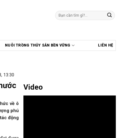
Tìm
kiếm:
NUÔI TRỒNG THỦY SẢN BỀN VỮNG
LIÊN HỆ
, 13:30
 nước
Video
thức về ô
tượng phú
 tác động
 đạt được