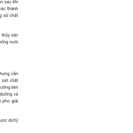
n sau khi
các thành
g số chất
g thủy sản
hống nuôi
nhưng cần
m sát chất
rường liên
 dưỡng và
 pho giải
ược dịch)