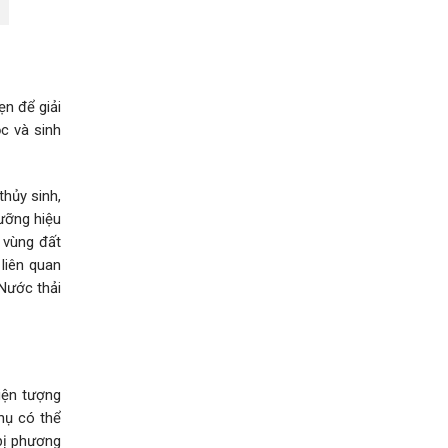
n để giải
c và sinh
thủy sinh,
dưỡng hiệu
 vùng đất
liên quan
 Nước thải
iện tượng
phụ có thể
 bị phương