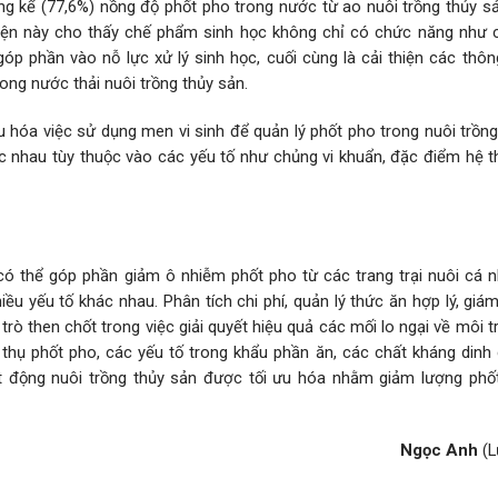
 kể (77,6%) nồng độ phốt pho trong nước từ ao nuôi trồng thủy sả
iện này cho thấy chế phẩm sinh học không chỉ có chức năng như 
p phần vào nỗ lực xử lý sinh học, cuối cùng là cải thiện các thôn
ong nước thải nuôi trồng thủy sản.
u hóa việc sử dụng men vi sinh để quản lý phốt pho trong nuôi trồn
c nhau tùy thuộc vào các yếu tố như chủng vi khuẩn, đặc điểm hệ t
ó thể góp phần giảm ô nhiễm phốt pho từ các trang trại nuôi cá 
u yếu tố khác nhau. Phân tích chi phí, quản lý thức ăn hợp lý, giá
rò then chốt trong việc giải quyết hiệu quả các mối lo ngại về môi t
 thụ phốt pho, các yếu tố trong khẩu phần ăn, các chất kháng dinh
ạt động nuôi trồng thủy sản được tối ưu hóa nhằm giảm lượng phốt
Ngọc Anh
(L