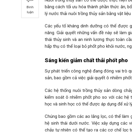
bằng cách tối ưu hóa thành phần thức ăn, b
Bình
luận
lý nước thải nuôi trồng thủy sản bằng vật liệu
Các yếu tố kháng dinh dưỡng có thể được g
năng. Giải quyết những vấn đề này sẽ làm g
thái thủy sinh và an ninh lương thực toàn cầu
hấp thụ có thể loại bỏ phốt pho khỏi nước, 
Sáng kiến ​​giảm chất thải phốt pho
Sự phát triển công nghệ đang đóng vai trò qu
sản, bao gồm cả việc giải quyết ô nhiễm phốt
Các hệ thống nuôi trồng thủy sản dòng chảy
kiểm soát ô nhiễm phốt pho so với các hệ t
học và sinh học có thể được áp dụng để xử lý
Chúng bao gồm các ao lắng lọc, có thể làm gi
hệ sinh thái dưới nước. Việc xây dựng các v
chảy tự nhiên có thể tạo ra các cơ chế lọc 