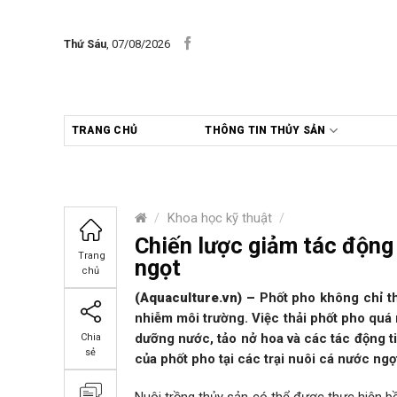
Skip
to
Thứ Sáu
, 07/08/2026
content
TRANG CHỦ
THÔNG TIN THỦY SẢN
/
Khoa học kỹ thuật
/
Chiến lược giảm tác động 
Trang
ngọt
chủ
(Aquaculture.vn)
–
Phốt pho không chỉ t
nhiễm môi trường. Việc thải phốt pho quá
dưỡng nước, tảo nở hoa và các tác động ti
Chia
sẻ
của phốt pho tại các trại nuôi cá nước ngọt
Nuôi trồng thủy sản có thể được thực hiện b