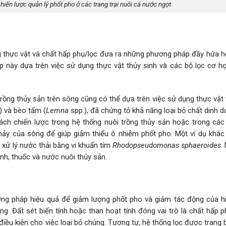
hiến lược quản lý phốt pho ở các trang trại nuôi cá nước ngọt
g thực vật và chất hấp phụ/lọc đưa ra những phương pháp đầy hứa hẹ
này dựa trên việc sử dụng thực vật thủy sinh và các bộ lọc cơ họ
.
rồng thủy sản trên sông cũng có thể dựa trên việc sử dụng thực vật 
) và bèo tấm (
Lemna
spp.), đã chứng tỏ khả năng loại bỏ chất dinh 
ch chiến lược trong hệ thống nuôi trồng thủy sản hoặc trong các
y của sông để giúp giảm thiểu ô nhiễm phốt pho. Một ví dụ khác 
 xử lý nước thải bằng vi khuẩn tím
Rhodopseudomonas sphaeroides
.
inh, thuốc và nước nuôi thủy sản.
ơng pháp hiệu quả để giảm lượng phốt pho và giảm tác động của h
g. Đất sét biến tính hoặc than hoạt tính đóng vai trò là chất hấp 
 điều kiện cho việc loại bỏ chúng. Tương tự, hệ thống lọc được trang