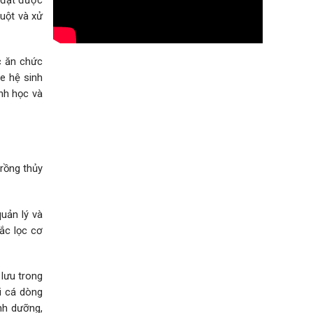
uột và xử
c ăn chức
e hệ sinh
inh học và
trồng thủy
uản lý và
ắc lọc cơ
 lưu trong
i cá dòng
inh dưỡng,