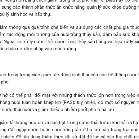
ổ sung các thành phần thức ăn chức năng, quản lý sức khỏe đường r
 xử lý sinh học và hấp thụ.
iảm thông qua quá trình chế biến và sử dụng các chất phụ gia thứ
iảm tác động môi trường của nuôi trồng thủy sản, đảm bảo sức khỏ
. Ngoài ra, xử lý nước thải nuôi trồng thủy sản bằng vật liệu xử lý s
ngăn chặn nó xâm nhập vào môi trường.
an trọng trong việc giảm tác động sinh thái của các hệ thống nuôi 
 pho.
 hở có thể phải đối mặt với những thách thức lớn hơn trong việc q
hống nuôi tuần hoàn khép kín (RAS); tuy nhiên, có một số nguyên t
 nước thải nuôi và giảm thiểu ô nhiễm phốt pho ở hạ lưu.
ảm tải lượng hữu cơ và các hạt trong nước thải trước khi thải ra hạ
ùng đất ngập nước hoặc nuôi trồng tảo ở hạ lưu các trang trại nuô
tự nhiên để tận dụng thảm thực vật và đất để lọc và hấp thụ chất d