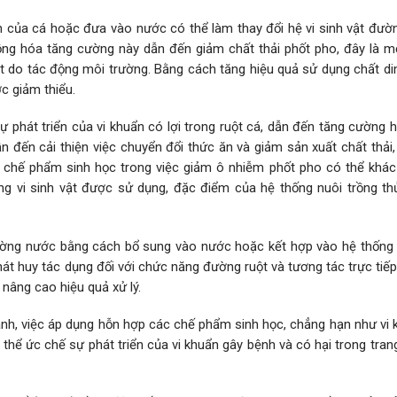
 của cá hoặc đưa vào nước có thể làm thay đổi hệ vi sinh vật đườn
ồng hóa tăng cường này dẫn đến giảm chất thải phốt pho, đây là m
ọt do tác động môi trường. Bằng cách tăng hiệu quả sử dụng chất di
c giảm thiểu.
ự phát triển của vi khuẩn có lợi trong ruột cá, dẫn đến tăng cường 
n đến cải thiện việc chuyển đổi thức ăn và giảm sản xuất chất thải
ủa chế phẩm sinh học trong việc giảm ô nhiễm phốt pho có thể khác
g vi sinh vật được sử dụng, đặc điểm của hệ thống nuôi trồng th
ường nước bằng cách bổ sung vào nước hoặc kết hợp vào hệ thống 
hát huy tác dụng đối với chức năng đường ruột và tương tác trực tiế
 nâng cao hiệu quả xử lý.
anh, việc áp dụng hỗn hợp các chế phẩm sinh học, chẳng hạn như vi 
thể ức chế sự phát triển của vi khuẩn gây bệnh và có hại trong trang