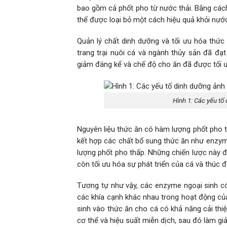
bao gồm cả phốt pho từ nước thải. Bằng cách 
thể được loại bỏ một cách hiệu quả khỏi nước
Quản lý chất dinh dưỡng và tối ưu hóa thứ
trang trại nuôi cá và ngành thủy sản đã đ
giảm đáng kể và chế độ cho ăn đã được tối ư
Hình 1: Các yếu tố
Nguyên liệu thức ăn có hàm lượng phốt pho 
kết hợp các chất bổ sung thức ăn như enzyme
lượng phốt pho thấp. Những chiến lược này đ
còn tối ưu hóa sự phát triển của cá và thúc 
Tương tự như vậy, các enzyme ngoại sinh có 
các khía cạnh khác nhau trong hoạt động củ
sinh vào thức ăn cho cá có khả năng cải thiệ
cơ thể và hiệu suất miễn dịch, sau đó làm g