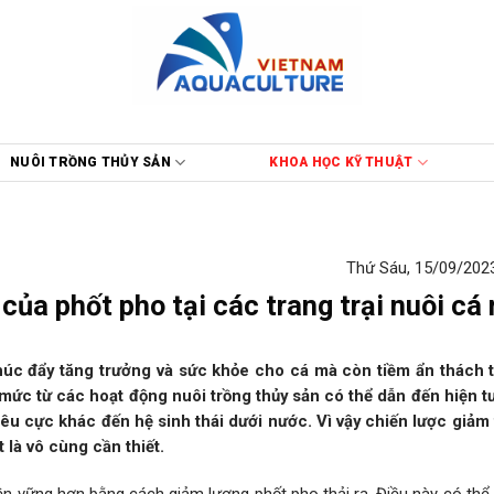
NUÔI TRỒNG THỦY SẢN
KHOA HỌC KỸ THUẬT
Thứ Sáu, 15/09/2023
của phốt pho tại các trang trại nuôi cá
húc đẩy tăng trưởng và sức khỏe cho cá mà còn tiềm ẩn thách 
 mức từ các hoạt động nuôi trồng thủy sản có thể dẫn đến hiện 
êu cực khác đến hệ sinh thái dưới nước. Vì vậy chiến lược giảm
 là vô cùng cần thiết.
ền vững hơn bằng cách giảm lượng phốt pho thải ra. Điều này có thể