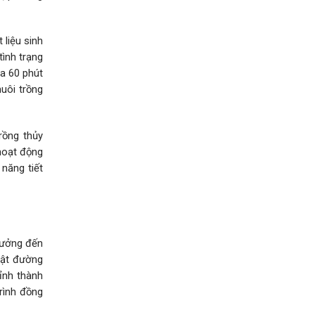
 liệu sinh
ình trạng
đa 60 phút
uôi trồng
rồng thủy
 hoạt động
 năng tiết
hưởng đến
vật đường
ỉnh thành
rình đồng