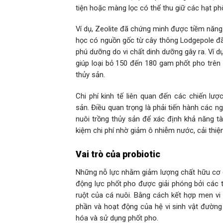
tiện hoặc màng lọc có thể thu giữ các hạt ph
Ví dụ, Zeolite đã chứng minh được tiềm năng l
học có nguồn gốc từ cây thông Lodgepole đã 
phú dưỡng do vi chất dinh dưỡng gây ra. Ví dụ
giúp loại bỏ 150 đến 180 gam phốt pho trên
thủy sản.
Chi phí kinh tế liên quan đến các chiến lượ
sản. Điều quan trọng là phải tiến hành các ng
nuôi trồng thủy sản để xác định khả năng tài
kiệm chi phí nhờ giảm ô nhiễm nước, cải thi
Vai trò của probiotic
Những nỗ lực nhằm giảm lượng chất hữu cơ c
động lực phốt pho được giải phóng bởi các t
ruột của cá nuôi. Bằng cách kết hợp men vi
phần và hoạt động của hệ vi sinh vật đường 
hóa và sử dụng phốt pho.