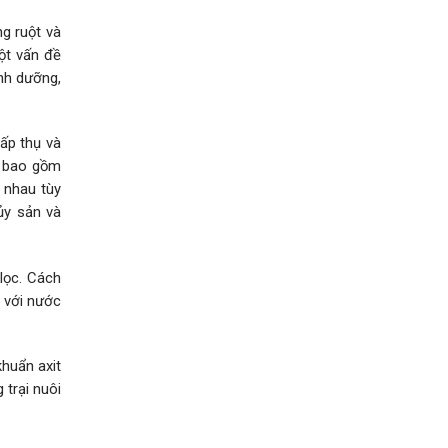
g ruột và
ột vấn đề
nh dưỡng,
hấp thụ và
, bao gồm
 nhau tùy
ủy sản và
lọc. Cách
p với nước
khuẩn axit
 trại nuôi