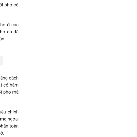
hốt pho có
pho ở các
cho cá đã
ản.
bằng cách
ật có hàm
ốt pho mà
iều chỉnh
yme ngoại
 phần toàn
ở.