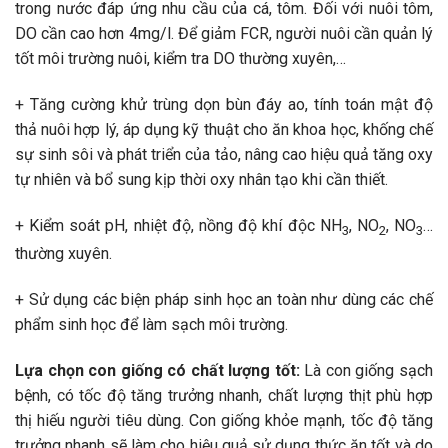
trong nước đáp ứng nhu cầu của cá, tôm. Đối với nuôi tôm,
DO cần cao hơn 4mg/l. Để giảm FCR, người nuôi cần quản lý
tốt môi trường nuôi, kiểm tra DO thường xuyên,…
+ Tăng cường khử trùng dọn bùn đáy ao, tính toán mật độ
thả nuôi hợp lý, áp dụng kỹ thuật cho ăn khoa học, khống chế
sự sinh sôi và phát triển của tảo, nâng cao hiệu quả tăng oxy
tự nhiên và bổ sung kịp thời oxy nhân tạo khi cần thiết.
+ Kiểm soát pH, nhiệt độ, nồng độ khí độc NH
, NO
, NO
…
3
2
3
thường xuyên.
+ Sử dụng các biện pháp sinh học an toàn như dùng các chế
phẩm sinh học để làm sạch môi trường.
Lựa chọn con giống có chất lượng tốt:
Là con giống sạch
bệnh, có tốc độ tăng trưởng nhanh, chất lượng thịt phù hợp
thị hiếu người tiêu dùng. Con giống khỏe mạnh, tốc độ tăng
trưởng nhanh sẽ làm cho hiệu quả sử dụng thức ăn tốt và do