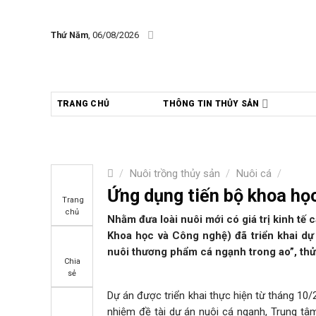
Skip
to
Thứ Năm
, 06/08/2026
content
TRANG CHỦ
THÔNG TIN THỦY SẢN
/
Nuôi trồng thủy sản
/
Nuôi cá
/
Ứng dụng tiến bộ khoa học
Trang
chủ
N
hằm đưa loài nuôi mới có giá trị kinh t
Khoa học và Công nghệ) đã triển khai dự
nuôi thương phẩm cá ngạnh trong ao”, thử
Chia
sẻ
Dự án được triển khai thực hiện từ tháng 10/
nhiệm đề tài dự án nuôi cá ngạnh, Trung tâ