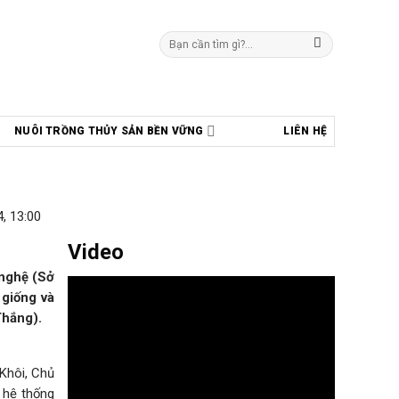
Tìm
kiếm:
NUÔI TRỒNG THỦY SẢN BỀN VỮNG
LIÊN HỆ
, 13:00
Video
 nghệ (Sở
 giống và
Thắng).
 Khôi, Chủ
 hệ thống