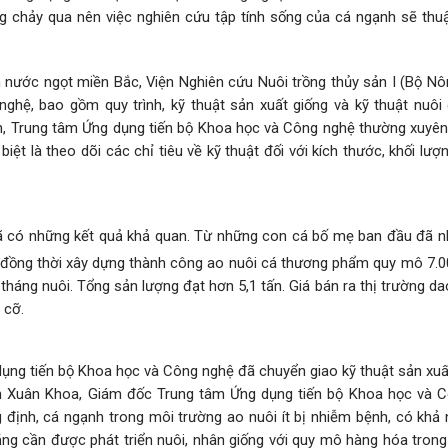
g chảy qua nên việc nghiên cứu tập tính sống của cá ngạnh sẽ thuậ
 nước ngọt miền Bắc, Viện Nghiên cứu Nuôi trồng thủy sản I (Bộ Nô
nghệ, bao gồm quy trình, kỹ thuật sản xuất giống và kỹ thuật nuôi
án, Trung tâm Ứng dụng tiến bộ Khoa học và Công nghệ thường xuyên
biệt là theo dõi các chỉ tiêu về kỹ thuật đối với kích thước, khối lượ
đã có những kết quả khả quan. Từ những con cá bố mẹ ban đầu đã n
, đồng thời xây dựng thành công ao nuôi cá thương phẩm quy mô 7.
háng nuôi. Tổng sản lượng đạt hơn 5,1 tấn. Giá bán ra thị trường d
 cỡ.
ụng tiến bộ Khoa học và Công nghệ đã chuyển giao kỹ thuật sản xuất
ễn Xuân Khoa, Giám đốc Trung tâm Ứng dụng tiến bộ Khoa học và 
g định, cá ngạnh trong môi trường ao nuôi ít bị nhiễm bệnh, có khả
ăng cần được phát triển nuôi, nhân giống với quy mô hàng hóa trong