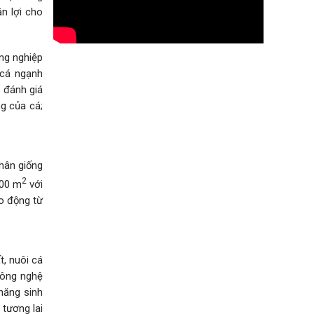
n lợi cho
ng nghiệp
 cá ngạnh
 đánh giá
ng của cá;
hân giống
2
000 m
với
ao động từ
, nuôi cá
Công nghệ
 năng sinh
 tương lai