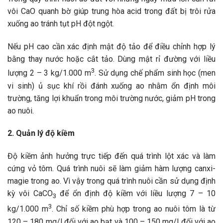
vôi CaO quanh bờ giúp trung hòa acid trong đất bị trôi rửa
xuống ao tránh tụt pH đột ngột.
Nếu pH cao cần xác định mật độ tảo để điều chỉnh hợp lý
bằng thay nước hoặc cắt tảo. Dùng mật rỉ đường với liều
3
lượng 2 – 3 kg/1.000 m
. Sử dụng chế phẩm sinh học (men
vi sinh) ủ sục khí rồi đánh xuống ao nhằm ổn định môi
trường, tăng lợi khuẩn trong môi trường nước, giảm pH trong
ao nuôi.
2. Quản lý độ kiềm
Độ kiềm ảnh hưởng trực tiếp đến quá trình lột xác và làm
cứng vỏ tôm. Quá trình nuôi sẽ làm giảm hàm lượng canxi-
magie trong ao. Vì vậy trong quá trình nuôi cần sử dụng định
kỳ vôi CaCO
để ổn định độ kiềm với liều lượng 7 – 10
3
3
kg/1.000 m
. Chỉ số kiềm phù hợp trong ao nuôi tôm là từ
120 – 180 mg/l đối với ao bạt và 100 – 150 mg/l đối với ao