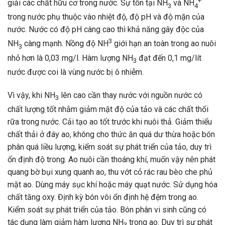
+
giải các chất hữu cơ trong nước. Sự tồn tại NH
và NH
3
4
trong nước phụ thuộc vào nhiệt độ, độ pH và độ mặn của
nước. Nước có độ pH càng cao thì khả năng gây độc của
3
NH
càng mạnh. Nồng độ NH
giới hạn an toàn trong ao nuôi
3
nhỏ hơn là 0,03 mg/l. Hàm lượng NH
đạt đến 0,1 mg/lít
3
nước được coi là vùng nước bị ô nhiễm.
Vì vậy, khi NH
lên cao cần thay nước với nguồn nước có
3
chất lượng tốt nhằm giảm mật độ của tảo và các chất thối
rữa trong nước. Cải tạo ao tốt trước khi nuôi thả. Giảm thiểu
chất thải ở đáy ao, không cho thức ăn quá dư thừa hoặc bón
phân quá liều lượng, kiểm soát sự phát triển của tảo, duy trì
ổn định độ trong. Ao nuôi cần thoáng khí, muốn vậy nên phát
quang bờ bụi xung quanh ao, thu vớt cỏ rác rau bèo che phủ
mặt ao. Dùng máy sục khí hoặc máy quạt nước. Sử dụng hóa
chất tăng oxy. Định kỳ bón vôi ổn định hệ đệm trong ao.
Kiểm soát sự phát triển của tảo. Bón phân vi sinh cũng có
tác dụng làm giảm hàm lượng NH
trong ao. Duy trì sự phát
3