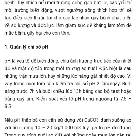
bệnh. Tuy nhiên nếu môi trường sống gặp bất lợi, các yếu tố
môi trường biến động, vượt ngưỡng sống thích hợp thì sẽ
tạo điều kiện thuận lợi cho các tác nhân gây bệnh phát triển
về số lượng và độc lực, làm giảm sức đề kháng làm tôm dễ
mắc bệnh, gây hại cho con tôm.
1. Quản lý chỉ số pH
pH là yếu tố dễ biến động, chịu ảnh hưởng trực tiếp của nhiệt
độ và mật độ tảo trong môi trường ao nuôi. Đặc biệt là sau
những trận mưa lớn, hay những lúc nắng gắt nhiệt độ cao. Vì
vậy trong nuôi tôm cần kiểm tra chỉ số pH 2 lần/ngày. Buổi
sáng trước 7h và buổi chiều lúc 13h bằng các bộ test hoặc
bằng quỳ tím. Kiểm soát yếu tố pH trong ngưỡng từ 7.5 –
8.5.
Nếu pH thấp bà con cần sử dụng vôi CaCO3 đánh xuống ao
với liều lượng 10 – 20 kg/1.000 m3 tùy giá trị pH đo được.
Trong quy trình nuôi ao đất với những ngày mưa lớn cần rải