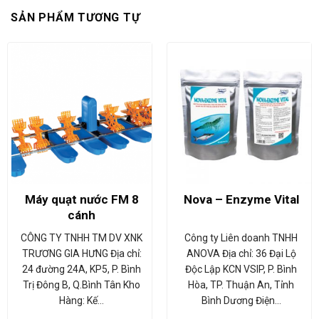
SẢN PHẨM TƯƠNG TỰ
Máy quạt nước FM 8
Nova – Enzyme Vital
cánh
CÔNG TY TNHH TM DV XNK
Công ty Liên doanh TNHH
TRƯƠNG GIA HƯNG Địa chỉ:
ANOVA Địa chỉ: 36 Đại Lộ
24 đường 24A, KP5, P. Bình
Độc Lập KCN VSIP, P. Bình
Trị Đông B, Q.Bình Tân Kho
Hòa, TP. Thuận An, Tỉnh
Hàng: Kế…
Bình Dương Điện…