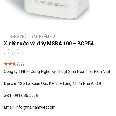
TRANG CHỦ
/
SẢN PHẨM MỚI
Xử lý nước và đáy MSBA 100 – BCP54
2.61
856
Công ty TNHH Công Nghệ Kỹ Thuật Sinh Hóa Thái Nam Việt
trên 5
dựa
trên
Địa chỉ: 126 Lã Xuân Oai, KP 3, P.Tăng Nhơn Phú A, Q.9
đánh
giá
SĐT: 091.686.5938
Email:
info@thainamviet.com