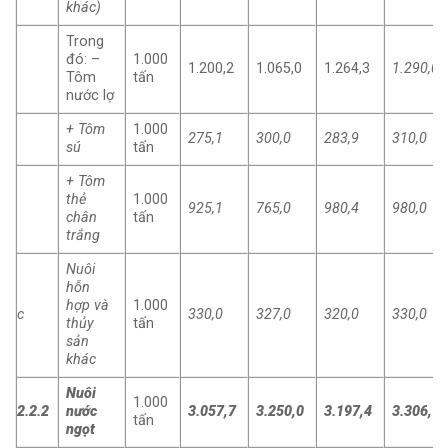
khác)
Trong
đó: –
1.000
1.200,2
1.065,0
1.264,3
1.290,0
Tôm
tấn
nước lợ
+ Tôm
1.000
275,1
300,0
283,9
310,0
sú
tấn
+ Tôm
thẻ
1.000
925,1
765,0
980,4
980,0
chân
tấn
trắng
Nuôi
hỗn
hợp và
1.000
c
330,0
327,0
320,0
330,0
thủy
tấn
sản
khác
Nuôi
1.000
2.2.2
nước
3.057,7
3.250,0
3.197,4
3.306,7
tấn
ngọt