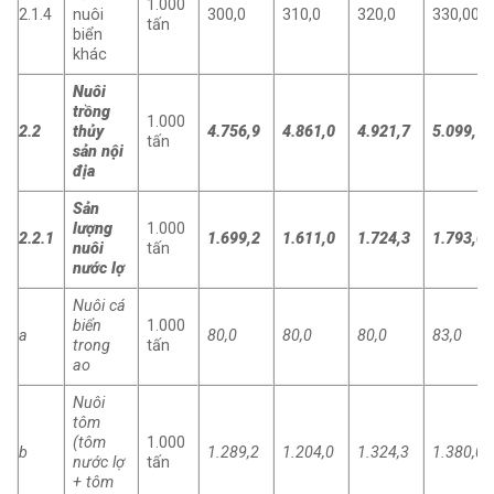
1.000
2.1.4
nuôi
300,0
310,0
320,0
330,00
tấn
biển
khác
Nuôi
trồng
1.000
2.2
thủy
4.756,9
4.861,0
4.921,7
5.099,7
tấn
sản nội
địa
Sản
lượng
1.000
2.2.1
1.699,2
1.611,0
1.724,3
1.793,0
nuôi
tấn
nước lợ
Nuôi cá
biển
1.000
a
80,0
80,0
80,0
83,0
trong
tấn
ao
Nuôi
tôm
(tôm
1.000
b
1.289,2
1.204,0
1.324,3
1.380,0
nước lợ
tấn
+ tôm