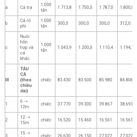
1.000
a
Cá tra
1.713,8
1.750,0
1.787,0
1.800,0
tấn
Cá rô
1.000
b
300,0
300,0
300,0
312,0
phi
tấn
Nuôi
hỗn
1.000
c
hợp và
1.043,9
1.200,0
1.110,4
1.194,7
tấn
cá
khác
TÀU
CÁ
III
(theo
chiếc
83.430
83.500
85.980
84.806
chiều
dài)
6 -<
1
chiếc
37.770
39.300
39.867
38.693
12m
12 -<
2
chiếc
16.520
15.460
16.561
16.561
15m
15 -<
3
chiếc
26.630
26.150
27.022
27.022