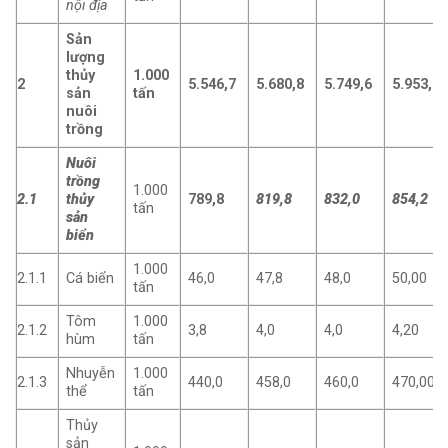
nội địa
Sản
lượng
thủy
1.000
2
5.546,7
5.680,8
5.749,6
5.953,9
sản
tấn
nuôi
trồng
Nuôi
trồng
1.000
2.1
thủy
789,8
819,8
832,0
854,2
tấn
sản
biển
1.000
2.1.1
Cá biển
46,0
47,8
48,0
50,00
tấn
Tôm
1.000
2.1.2
3,8
4,0
4,0
4,20
hùm
tấn
Nhuyễn
1.000
2.1.3
440,0
458,0
460,0
470,00
thể
tấn
Thủy
sản