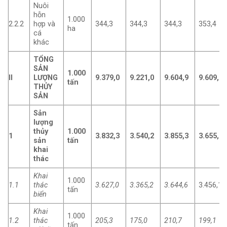
Nuôi
hỗn
1.000
2.2.2
hợp và
344,3
344,3
344,3
353,4
ha
cá
khác
TỔNG
SẢN
1.000
II
LƯỢNG
9.379,0
9.221,0
9.604,9
9.609,1
tấn
THỦY
SẢN
Sản
lượng
thủy
1.000
1
3.832,3
3.540,2
3.855,3
3.655,2
sản
tấn
khai
thác
Khai
1.000
1.1
thác
3.627,0
3.365,2
3.644,6
3.456,1
tấn
biển
Khai
1.000
1.2
thác
205,3
175,0
210,7
199,1
tấn