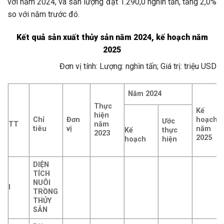
với năm 2024, và sản lượng đạt 1.290,0 nghìn tấn, tăng 2,0%
so với năm trước đó.
Kết quả sản xuất thủy sản năm 2024, kế hoạch năm
2025
Đơn vị tính: Lượng: nghìn tấn; Giá trị: triệu USD
Năm 2024
Thực
Kế
hiện
Chỉ
Đơn
hoạch
Ước
năm
TT
tiêu
vị
năm
thực
Kế
2023
2025
hiện
hoạch
DIỆN
TÍCH
NUÔI
I
TRỒNG
THỦY
SẢN