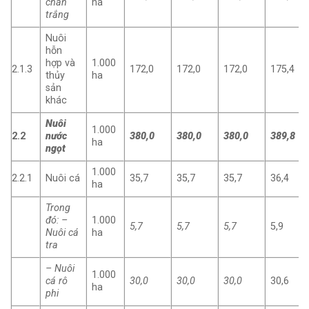
chân
ha
trắng
Nuôi
hỗn
hợp và
1.000
2.1.3
172,0
172,0
172,0
175,4
thủy
ha
sản
khác
Nuôi
1.000
2.2
nước
380,0
380,0
380,0
389,8
ha
ngọt
1.000
2.2.1
Nuôi cá
35,7
35,7
35,7
36,4
ha
Trong
đó: –
1.000
5,7
5,7
5,7
5,9
Nuôi cá
ha
tra
– Nuôi
1.000
cá rô
30,0
30,0
30,0
30,6
ha
phi