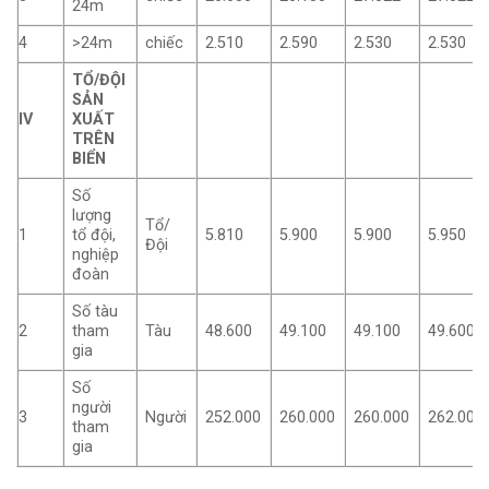
24m
4
>24m
chiếc
2.510
2.590
2.530
2.530
TỔ/ĐỘI
SẢN
IV
XUẤT
TRÊN
BIỂN
Số
lượng
Tổ/
1
tổ đội,
5.810
5.900
5.900
5.950
Đội
nghiệp
đoàn
Số tàu
2
tham
Tàu
48.600
49.100
49.100
49.600
gia
Số
người
3
Người
252.000
260.000
260.000
262.000
tham
gia