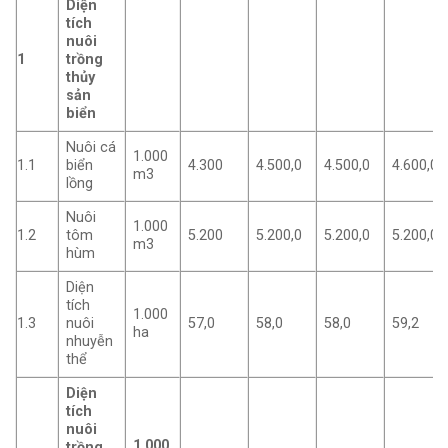
Diện
tích
nuôi
1
trồng
thủy
sản
biển
Nuôi cá
1.000
1.1
biển
4.300
4.500,0
4.500,0
4.600,0
m3
lồng
Nuôi
1.000
1.2
tôm
5.200
5.200,0
5.200,0
5.200,0
m3
hùm
Diện
tích
1.000
1.3
nuôi
57,0
58,0
58,0
59,2
ha
nhuyễn
thể
Diện
tích
nuôi
1.000
trồng