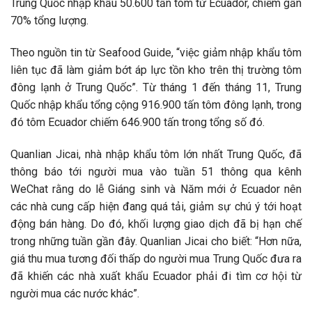
Trung Quốc nhập khẩu 50.600 tấn tôm từ Ecuador, chiếm gần
70% tổng lượng.
Theo nguồn tin từ Seafood Guide, “việc giảm nhập khẩu tôm
liên tục đã làm giảm bớt áp lực tồn kho trên thị trường tôm
đông lạnh ở Trung Quốc”. Từ tháng 1 đến tháng 11, Trung
Quốc nhập khẩu tổng cộng 916.900 tấn tôm đông lạnh, trong
đó tôm Ecuador chiếm 646.900 tấn trong tổng số đó.
Quanlian Jicai, nhà nhập khẩu tôm lớn nhất Trung Quốc, đã
thông báo tới người mua vào tuần 51 thông qua kênh
WeChat rằng do lễ Giáng sinh và Năm mới ở Ecuador nên
các nhà cung cấp hiện đang quá tải, giảm sự chú ý tới hoạt
động bán hàng. Do đó, khối lượng giao dịch đã bị hạn chế
trong những tuần gần đây. Quanlian Jicai cho biết: “Hơn nữa,
giá thu mua tương đối thấp do người mua Trung Quốc đưa ra
đã khiến các nhà xuất khẩu Ecuador phải đi tìm cơ hội từ
người mua các nước khác”.