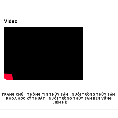
Video
TRANG CHỦ
THÔNG TIN THỦY SẢN
NUÔI TRỒNG THỦY SẢN
KHOA HỌC KỸ THUẬT
NUÔI TRỒNG THỦY SẢN BỀN VỮNG
LIÊN HỆ