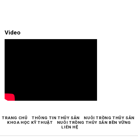
Video
TRANG CHỦ
THÔNG TIN THỦY SẢN
NUÔI TRỒNG THỦY SẢN
KHOA HỌC KỸ THUẬT
NUÔI TRỒNG THỦY SẢN BỀN VỮNG
LIÊN HỆ