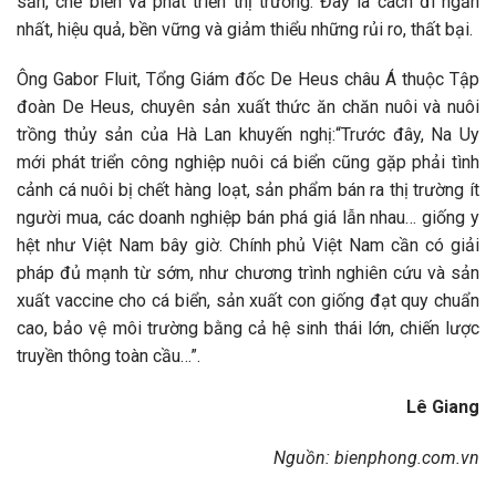
sản, chế biến và phát triển thị trường. Đây là cách đi ngắn
nhất, hiệu quả, bền vững và giảm thiểu những rủi ro, thất bại.
Ông Gabor Fluit, Tổng Giám đốc De Heus châu Á thuộc Tập
đoàn De Heus, chuyên sản xuất thức ăn chăn nuôi và nuôi
trồng thủy sản của Hà Lan khuyến nghị:“Trước đây, Na Uy
mới phát triển công nghiệp nuôi cá biển cũng gặp phải tình
cảnh cá nuôi bị chết hàng loạt, sản phẩm bán ra thị trường ít
người mua, các doanh nghiệp bán phá giá lẫn nhau… giống y
hệt như Việt Nam bây giờ. Chính phủ Việt Nam cần có giải
pháp đủ mạnh từ sớm, như chương trình nghiên cứu và sản
xuất vaccine cho cá biển, sản xuất con giống đạt quy chuẩn
cao, bảo vệ môi trường bằng cả hệ sinh thái lớn, chiến lược
truyền thông toàn cầu…”.
Lê Giang
Nguồn: bienphong.com.vn