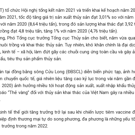
 tổ chức Hội nghị tổng kết năm 2021 và triển khai kế hoạch năm 20
 2021, tốc độ tăng giá trị sản xuất thủy sản đạt 3,01% so với năm 
với năm 2020 (8,64 triệu tấn), trong đó sản lượng khai thác đạt 3,92 t
trồng đạt 4,8 triệu tấn, tăng 1% với năm 2020 (4,76 triệu tấn).
ùng, Phó Tổng cục trưởng Tổng cục Thủy sản cho biết, năm vừa qua
o nuôi trồng và khai thác thủy sản. Tuy nhiên, khó khăn chính là đại d
, kinh tế – xã hội, làm đứt gãy các chuỗi cung ứng toàn cầu và gây
hẩu, tiêu thụ sản phẩm thủy sản.
mặn tại đồng bằng sông Cửu Long (ĐBSCL) diễn biến phức tạp, ảnh 
ận chuyển quốc tế, giá nhiên liệu tăng cao kỷ lục trong vài năm gần 
2020) ảnh hưởng nhiều tới hoạt động sản xuất, xuất nhập khẩu thủy
báo “Thẻ vàng” đối với thủy sản khai thác của Việt Nam gây ra nhiề
.
kinh tế thế giới tăng trưởng trở lại sau khi chiến lược tiêm vaccine
a hiệp định thương mại tự do song phương, đa phương là những yếu tố
ng trưởng trong năm 2022.