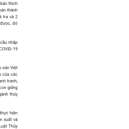
bản thích
hoàn thành
 tra và 2
ì được, đó
 cầu nhập
 COVID-19
 sản Việt
u của các
ạnh tranh,
con giống
ngành thủy
thực hiện
ản xuất và
Luật Thủy