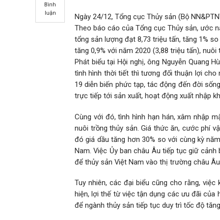
Bình
luận
Ngày 24/12, Tổng cục Thủy sản (Bộ NN&PTNT)
Theo báo cáo của Tổng cục Thủy sản, ước năm
tổng sản lượng đạt 8,73 triệu tấn, tăng 1% so 
tăng 0,9% với năm 2020 (3,88 triệu tấn), nuôi 
Phát biểu tại Hội nghị, ông Nguyễn Quang H
tình hình thời tiết thì tương đối thuận lợi ch
19 diễn biến phức tạp, tác động đến đời sống
trực tiếp tới sản xuất, hoạt động xuất nhập k
Cùng với đó, tình hình hạn hán, xâm nhập 
nuôi trồng thủy sản. Giá thức ăn, cước phí v
đó giá dầu tăng hơn 30% so với cùng kỳ năm 
Nam. Việc Ủy ban châu Âu tiếp tục giữ cảnh 
để thủy sản Việt Nam vào thị trường châu Âu
Tuy nhiên, các đại biểu cũng cho rằng, việc 
hiện, lợi thế từ việc tận dụng các ưu đãi củ
để ngành thủy sản tiếp tục duy trì tốc độ tă