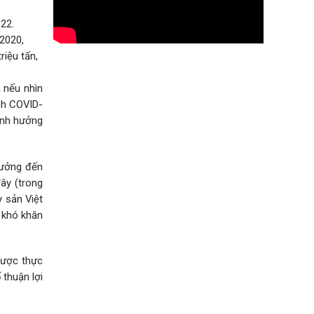
22.
2020,
riệu tấn,
 nếu nhìn
ịch COVID-
 ảnh hưởng
hưởng đến
đây (trong
 sản Việt
u khó khăn
 được thực
 thuận lợi