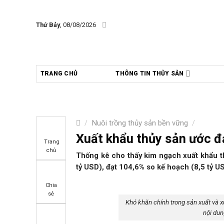
Skip
to
Thứ Bảy
, 08/08/2026
content
TRANG CHỦ
THÔNG TIN THỦY SẢN
/
Nuôi trồng thủy sản bền vững
/
Xuất khẩu thủy sản ước đ
Trang
chủ
Thống kê cho thấy kim ngạch xuất khẩu t
tỷ USD), đạt 104,6% so kế hoạch (8,5 tỷ U
Chia
sẻ
Khó khăn chính trong sản xuất và x
nội du