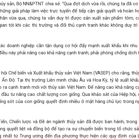
ủy sản, Bộ NN&PTNT chia sẻ: “Qua đợt dịch vừa rồi, chúng ta đã cơ 
hững giải pháp làm việc trực tuyến để tiếp cận giải quyết và hoàn 
hăn vừa qua, chúng ta vẫn duy trì được sản xuất sản phẩm tôm, cá
gian tới khi các thị trường và đối thủ cạnh tranh khác không duy tr
 các doanh nghiệp cần tận dụng cơ hội đẩy mạnh xuất khẩu khi nhu
 điều này phải nâng cao khả năng cạnh tranh, phải phòng chống dịch
ội Chế biến và Xuất khẩu thủy sản Việt Nam (VASEP) cho rằng, thủy
Ấn Độ. Tại thị trường Liên minh châu Âu và Hoa Kỳ, tỷ lệ xuất khẩ
tạo ra cạnh tranh mới với thủy sản Việt Nam. Để nâng cao khả năng c
ầu tư nâng cao chất lượng con giống. Qua khảo sát của Hiệp hội, 
 sống sót của con giống quyết định nhiều ở mặt hàng chủ lực trong 
n, Chiến lược và Đề án ngành thủy sản đã được ban hành, trong 
ộng quyết liệt và đồng bộ để tạo ra sự chuyển biến trong tổ chức s
ống nhất từ Trung ương đến địa phương thực hiện các quy định của 