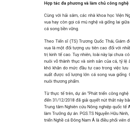
Hợp tác đa phương và làm chủ công nghệ 
Cùng với hải sâm, các nhà khoa học Viện Ng
vua hay còn gọi cá mú nghệ và giống lai giữa 
cá song bền vững.
Theo Tiến sĩ (TS) Trương Quốc Thái, Giám đố
vua là một đối tượng ưu tiên cao đối với nhi
trị kinh tế cao. Tuy nhiên, loài này lại chưa
nuôi vỗ thành thục và sinh sản của cá, tỷ l
khó khăn do mức đầu tư cao trong việc lưu g
xuất được số lượng lớn cá song vua giống. 
nuôi thương phẩm.
Từ thực tế trên, dự án “Phát triển công nghệ
đến 31/12/2018 đã giải quyết nút thắt này b
Trung tâm Nghiên cứu Nông nghiệp quốc tế Aus
làm Trưởng dự án. PGS.TS Nguyễn Hữu Ninh, Vi
triển Nghề cá Đông Nam Á là điều phối viên dự