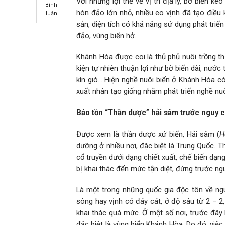
Với những lợi thế về vị trí địa lý, bờ biển ké
Bình
hòn đảo lớn nhỏ, nhiều eo vịnh đã tạo điều 
luận
sản, diện tích có khả năng sử dụng phát triển
đảo, vùng biển hở.
Khánh Hòa được coi là thủ phủ nuôi trồng th
kiện tự nhiên thuận lợi như bờ biển dài, nước
kín gió… Hiện nghề nuôi biển ở Khánh Hòa c
xuất nhân tạo giống nhằm phát triển nghề nuô
Bảo tồn “Thần dược” hải sâm trước nguy c
Được xem là thần dược xứ biển, Hải sâm (
H
dưỡng ở nhiều nơi, đặc biệt là Trung Quốc. 
cổ truyền dưới dạng chiết xuất, chế biến dạn
bị khai thác đến mức tận diệt, đứng trước ng
Là một trong những quốc gia độc tôn về nguồ
sông hay vịnh có đáy cát, ở độ sâu từ 2 – 
khai thác quá mức. Ở một số nơi, trước đây h
đặc biệt là vùng biển Khánh Hòa. Do đó, việc