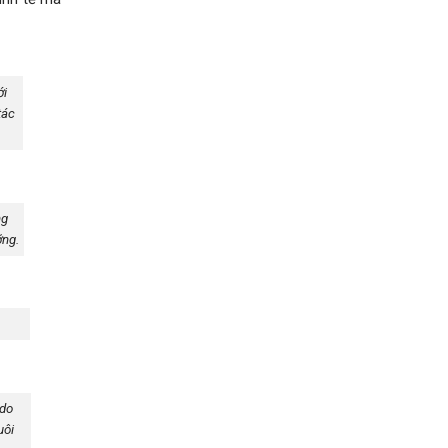
ới
tác
ng
ỡng.
 do
uôi