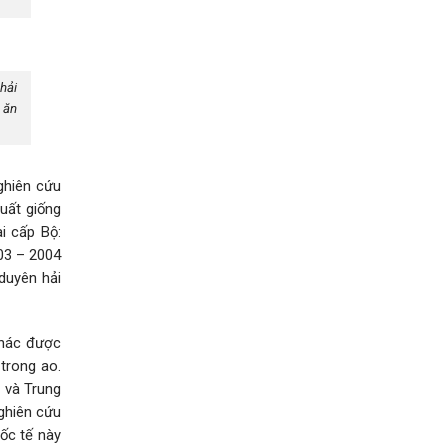
hải
 ăn
ghiên cứu
xuất giống
i cấp Bộ:
003 – 2004
duyên hải
khác được
trong ao.
I và Trung
ghiên cứu
ốc tế này