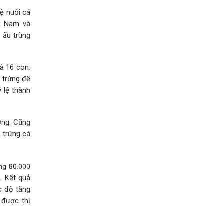
ệ nuôi cá
ệt Nam và
i ấu trùng
à 16 con.
y trứng để
 lệ thành
ợng. Cũng
n trứng cá
ng 80.000
. Kết quả
c độ tăng
 được thị