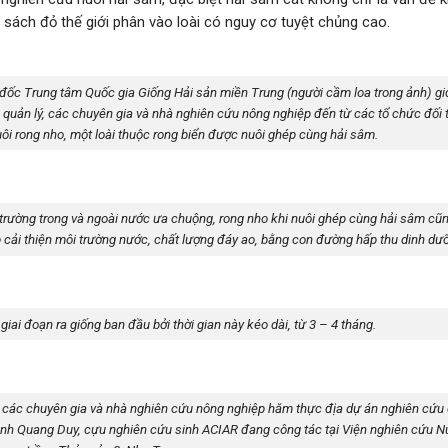
 sách đỏ thế giới phân vào loài có nguy cơ tuyệt chủng cao.
đốc Trung tâm Quốc gia Giống Hải sản miền Trung (người cầm loa trong ảnh) gi
à quản lý, các chuyên gia và nhà nghiên cứu nông nghiệp đến từ các tổ chức đối 
ôi rong nho, một loài thuộc rong biển được nuôi ghép cùng hải sâm.
ị trường trong và ngoài nước ưa chuộng, rong nho khi nuôi ghép cùng hải sâm cũ
 cải thiện môi trường nước, chất lượng đáy ao, bằng con đường hấp thu dinh dư
giai đoạn ra giống ban đầu bởi thời gian này kéo dài, từ 3 – 4 tháng.
, các chuyên gia và nhà nghiên cứu nông nghiệp hăm thực địa dự án nghiên cứu
ình Quang Duy, cựu nghiên cứu sinh ACIAR đang công tác tại Viện nghiên cứu N