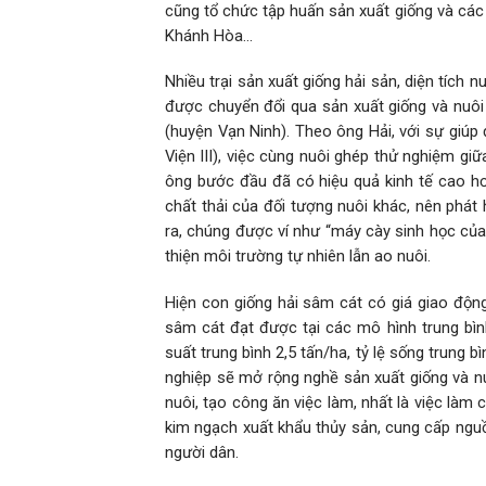
cũng tổ chức tập huấn sản xuất giống và các 
Khánh Hòa…
Nhiều trại sản xuất giống hải sản, diện tích 
được chuyển đổi qua sản xuất giống và nuô
(huyện Vạn Ninh). Theo ông Hải, với sự giúp
Viện III), việc cùng nuôi ghép thử nghiệm gi
ông bước đầu đã có hiệu quả kinh tế cao h
chất thải của đối tượng nuôi khác, nên phát
ra, chúng được ví như “máy cày sinh học của 
thiện môi trường tự nhiên lẫn ao nuôi.
Hiện con giống hải sâm cát có giá giao động
sâm cát đạt được tại các mô hình trung bìn
suất trung bình 2,5 tấn/ha, tỷ lệ sống trung 
nghiệp sẽ mở rộng nghề sản xuất giống và nu
nuôi, tạo công ăn việc làm, nhất là việc là
kim ngạch xuất khẩu thủy sản, cung cấp nguồ
người dân.