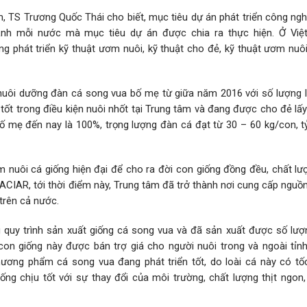
, TS Trương Quốc Thái cho biết, mục tiêu dự án phát triển công ngh
mạnh mỗi nước mà mục tiêu dự án được chia ra thực hiện. Ở Vi
ung phát triển kỹ thuật ươm nuôi, kỹ thuật cho đẻ, kỹ thuật ươm nuô
nuôi dưỡng đàn cá song vua bố mẹ từ giữa năm 2016 với số lượng l
tốt trong điều kiện nuôi nhốt tại Trung tâm và đang được cho đẻ lấ
ố mẹ đến nay là 100%, trọng lượng đàn cá đạt từ 30 – 60 kg/con, tỷ
 nuôi cá giống hiện đại để cho ra đời con giống đồng đều, chất lư
ACIAR, tới thời điểm này, Trung tâm đã trở thành nơi cung cấp nguồ
 trên cả nước.
 quy trình sản xuất giống cá song vua và đã sản xuất được số lượ
con giống này được bán trợ giá cho người nuôi trong và ngoài tỉnh
hương phẩm cá song vua đang phát triển tốt, do loài cá này có tố
ng chịu tốt với sự thay đổi của môi trường, chất lượng thịt ngon,