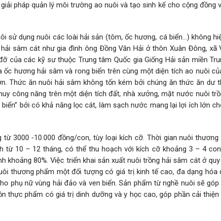
giải pháp quản lý môi trường ao nuôi và tạo sinh kế cho cộng đồng 
nuôi sử dụng nuôi các loài hải sản (tôm, ốc hương, cá biển…) không h
i hải sâm cát như gia đình ông Đồng Văn Hải ở thôn Xuân Đông, xã
 đỡ của các kỹ sư thuộc Trung tâm Quốc gia Giống Hải sản miền Tru
ữa ốc hương hải sâm và rong biển trên cùng một diện tích ao nuôi củ
ơn. Thức ăn nuôi hải sâm không tốn kém bởi chúng ăn thức ăn dư 
 huy công năng trên một diện tích đất, nhà xưởng, mặt nước nuôi tr
biển” bởi có khả năng lọc cát, làm sạch nước mang lại lợi ích lớn ch
 từ 3000 -10.000 đồng/con, tùy loại kích cỡ. Thời gian nuôi thương
h từ 10 – 12 tháng, có thể thu hoạch với kích cỡ khoảng 3 – 4 con
bình khoảng 80%. Việc triển khai sản xuất nuôi trồng hải sâm cát ở q
ôi thương phẩm một đối tượng có giá trị kinh tế cao, đa dạng hóa 
m cho phụ nữ vùng hải đảo và ven biển. Sản phẩm từ nghề nuôi sẽ gó
n thực phẩm có giá trị dinh dưỡng và y học cao, góp phần cải thiện