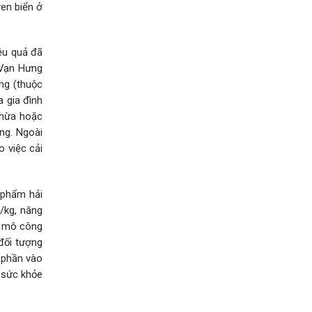
ven biển ở
iệu quả đã
 Vạn Hưng
ng (thuộc
a gia đình
thừa hoặc
ồng. Ngoài
o việc cải
 phẩm hải
/kg, năng
uy mô công
đối tượng
p phần vào
 sức khỏe