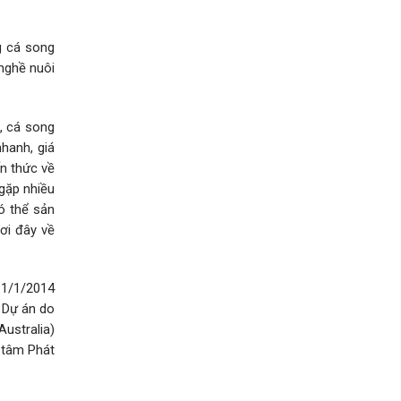
g cá song
 nghề nuôi
), cá song
nhanh, giá
ến thức về
 gặp nhiều
ó thể sản
ơi đây về
ừ 1/1/2014
 Dự án do
Australia)
g tâm Phát