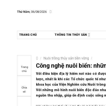
Skip
to
Thứ Năm
, 06/08/2026
content
TRANG CHỦ
THÔNG TIN THỦY SẢN
/
Nuôi trồng thủy sản bền vững
/
Công nghệ nuôi biển: nhữ
Trang
chủ
Với điều kiện địa lý hiếm nơi nào có đượ
lược, nhất là khi các Tổ chức quốc tế nh
khoa học của Viện Nghiên cứu Nuôi trồng T
Chia
Với những mô hình nuôi biển độc đáo như
sẻ
nguồn thu nhập, giúp ổn định cuộc sống m