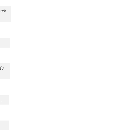
nuôi
ấu
 .