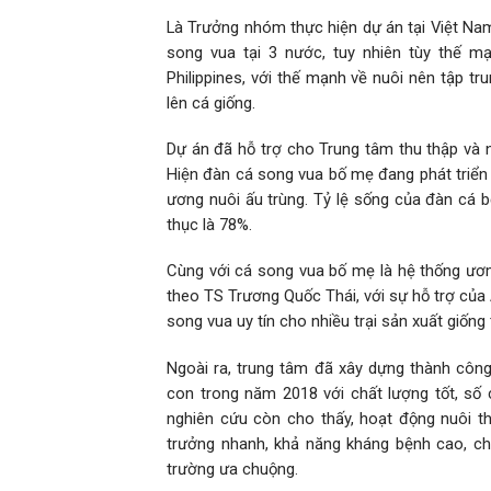
Là Trưởng nhóm thực hiện dự án tại Việt Nam
song vua tại 3 nước, tuy nhiên tùy thế 
Philippines, với thế mạnh về nuôi nên tập tr
lên cá giống.
Dự án đã hỗ trợ cho Trung tâm thu thập và 
Hiện đàn cá song vua bố mẹ đang phát triển 
ương nuôi ấu trùng. Tỷ lệ sống của đàn cá b
thục là 78%.
Cùng với cá song vua bố mẹ là hệ thống ươm
theo TS Trương Quốc Thái, với sự hỗ trợ của 
song vua uy tín cho nhiều trại sản xuất giống
Ngoài ra, trung tâm đã xây dựng thành công
con trong năm 2018 với chất lượng tốt, số 
nghiên cứu còn cho thấy, hoạt động nuôi t
trưởng nhanh, khả năng kháng bệnh cao, chố
trường ưa chuộng.