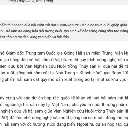
trồng Thủy sản 3, Nha Trang.
ẩm thu hoạch của hải sâm cát đạt 3 con/kg tươi. Các hình thức nuôi ghép giữa 
ho… đã làm đa dạng hóa đối tượng nuôi, tạo sinh kế bền vững cũng như tạo công
làm cho người dân vùng ven biển và hải đảo.
Phó Giám đốc Trung tâm Quốc gia Giống Hải sản miền Trung, Viện N
huyên gia hàng đầu về hải sâm ở Việt Nam thì quy trình công nghệ sản 
ên cứu bởi Viện Nghiên cứu Nuôi trồng Thủy sản III qua hai đề tà
sản xuất giống hải sâm cát tại Nha Trang – Khánh Hòa”, giai đoạn 2
ơng phẩm hải sâm cát quy mô sản xuất trong ao tại một số khu vực 
ày cùng với các dự án hợp tác quốc tế khác về loài hải sâm cát 
i nguồn lợi hải sản này tại Việt Nam, chủ yếu là nuôi thương phẩm 
 nghiên cứu về hải sâm giữa Viện Nghiên cứu Nuôi trồng Thủy sản II
AR) đã làm chủ công nghệ sản xuất giống hải sâm cát, đồng thời n
, hải sâm với ốc hương, nuôi đăng biển. Ngoài ra, dự án hợp tác qu