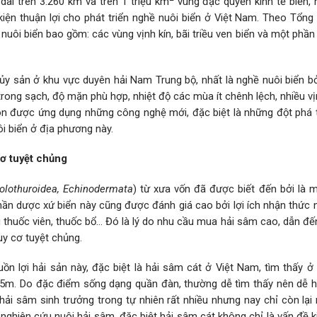
o dài trên 3.260 km và trên 1 triệu km
vùng đặc quyền kinh tế biển, 
kiện thuận lợi cho phát triển nghề nuôi biển ở Việt Nam. Theo Tổng
 nuôi biển bao gồm: các vùng vịnh kín, bãi triều ven biển và một phần
ủy sản ở khu vực duyên hải Nam Trung bộ, nhất là nghề nuôi biển bở
 trong sạch, độ mặn phù hợp, nhiệt độ các mùa ít chênh lệch, nhiều v
òn được ứng dụng những công nghệ mới, đặc biệt là những đột phá 
i biển ở địa phương này.
ơ tuyệt chủng
olothuroidea, Echinodermata
) từ xưa vốn đã được biết đến bởi là 
Thần dược xứ biển này cũng được đánh giá cao bởi lợi ích nhận thức
g thuốc viên, thuốc bổ… Đó là lý do nhu cầu mua hải sâm cao, dẫn đ
uy cơ tuyệt chủng.
n lợi hải sản này, đặc biệt là hải sâm cát ở Việt Nam, tìm thấy ở
2,5m. Do đặc điểm sống dạng quần đàn, thường dễ tìm thấy nên dễ h
ải sâm sinh trưởng trong tự nhiên rất nhiều nhưng nay chỉ còn lại 
 nghiên cứu nuôi hải sâm, đặc biệt hải sâm cát không chỉ là vấn đề 