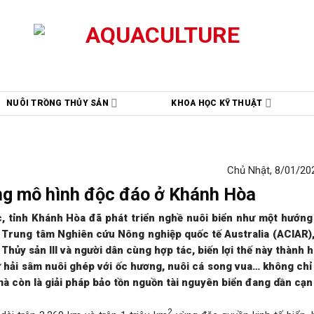
NUÔI TRỒNG THỦY SẢN
KHOA HỌC KỸ THUẬT
Chủ Nhật, 8/01/202
ng mô hình độc đáo ở Khánh Hòa
c, tỉnh Khánh Hòa đã phát triển nghề nuôi biển như một hướng
ư Trung tâm Nghiên cứu Nông nghiệp quốc tế Australia (ACIAR)
hủy sản III và người dân cùng hợp tác, biến lợi thế này thành h
 hải sâm nuôi ghép với ốc hương, nuôi cá song vua… không chỉ
à còn là giải pháp bảo tồn nguồn tài nguyên biển đang dần cạn 
2