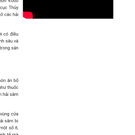
hơn 4.000
 cục Thủy
 ở các hải
i có điều
ịnh sâu và
trong sản
món ăn bổ
 như thuốc
ến hải sâm
 vùng cửa
ải sâm bị
một số ít,
kinh tế mà