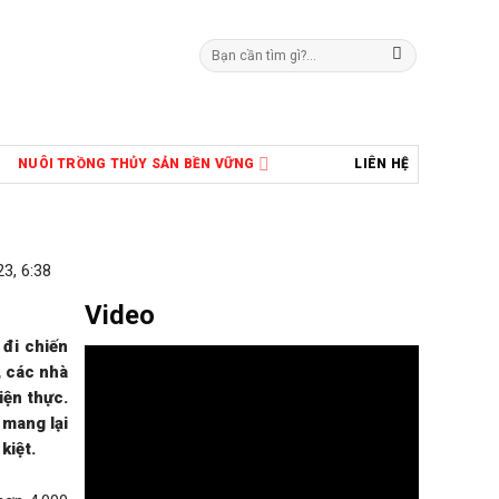
Tìm
kiếm:
NUÔI TRỒNG THỦY SẢN BỀN VỮNG
LIÊN HỆ
3, 6:38
Video
 đi chiến
, các nhà
iện thực.
 mang lại
kiệt.