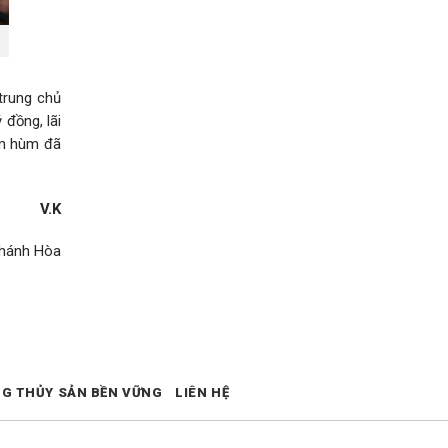
trung chủ
 đồng, lãi
tôm hùm đã
V.K
Khánh Hòa
NG THỦY SẢN BỀN VỮNG
LIÊN HỆ