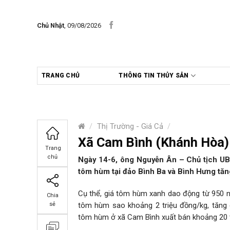
Skip
to
Chủ Nhật
, 09/08/2026
content
TRANG CHỦ
THÔNG TIN THỦY SẢN
/
Thị Trường - Giá Cả
/
Xã Cam Bình (Khánh Hòa)
Trang
chủ
Ngày 14-6, ông Nguyễn Ân – Chủ tịch UBN
tôm hùm tại đảo Bình Ba và Bình Hưng tăn
Cụ thể, giá tôm hùm xanh dao động từ 950 ng
Chia
tôm hùm sao khoảng 2 triệu đồng/kg, tăng 
sẻ
tôm hùm ở xã Cam Bình xuất bán khoảng 20 t