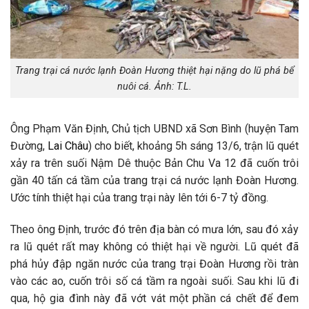
Trang trại cá nước lạnh Đoàn Hương thiệt hại nặng do lũ phá bể
nuôi cá. Ảnh: T.L.
Ông Phạm Văn Định, Chủ tịch UBND xã Sơn Bình (huyện Tam
Đường,
Lai Châu
) cho biết, khoảng 5h sáng 13/6, trận lũ quét
xảy ra trên suối Nậm Dê thuộc Bản Chu Va 12 đã cuốn trôi
gần 40 tấn cá tầm của trang trại cá nước lạnh Đoàn Hương.
Ước tính thiệt hại của trang trại này lên tới 6-7 tỷ đồng.
Theo ông Định, trước đó trên địa bàn có mưa lớn, sau đó xảy
ra lũ quét rất may không có thiệt hại về người. Lũ quét đã
phá hủy đập ngăn nước của trang trại Đoàn Hương rồi tràn
vào các ao, cuốn trôi số cá tầm ra ngoài suối. Sau khi lũ đi
qua, hộ gia đình này đã vớt vát một phần cá chết để đem