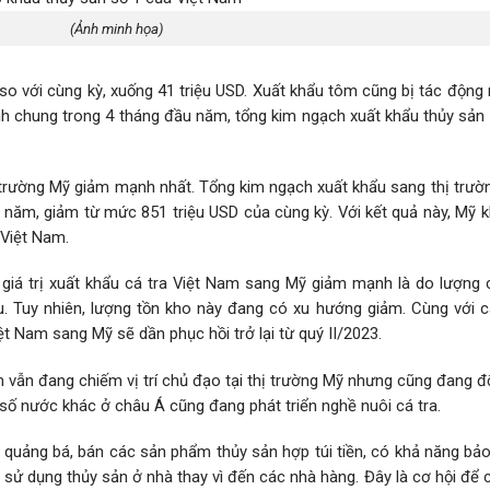
(Ảnh minh họa)
so với cùng kỳ, xuống 41 triệu USD. Xuất khẩu tôm cũng bị tác động
h chung trong 4 tháng đầu năm, tổng kim ngạch xuất khẩu thủy sản đ
ị trường Mỹ giảm mạnh nhất. Tổng kim ngạch xuất khẩu sang thị trườ
 năm, giảm từ mức 851 triệu USD của cùng kỳ. Với kết quả này, Mỹ 
 Việt Nam.
giá trị xuất khẩu cá tra Việt Nam sang Mỹ giảm mạnh là do lượng c
u. Tuy nhiên, lượng tồn kho này đang có xu hướng giảm. Cùng với c
ệt Nam sang Mỹ sẽ dần phục hồi trở lại từ quý II/2023.
 vẫn đang chiếm vị trí chủ đạo tại thị trường Mỹ nhưng cũng đang đ
số nước khác ở châu Á cũng đang phát triển nghề nuôi cá tra.
g quảng bá, bán các sản phẩm thủy sản hợp túi tiền, có khả năng bả
 sử dụng thủy sản ở nhà thay vì đến các nhà hàng. Đây là cơ hội để c