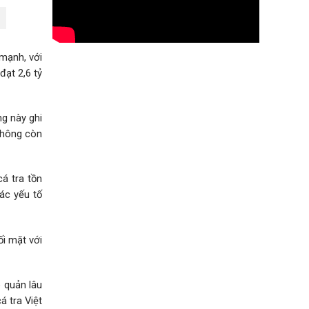
 mạnh, với
ạt 2,6 tỷ
ng này ghi
không còn
á tra tồn
ác yếu tố
ối mặt với
o quản lâu
á tra Việt