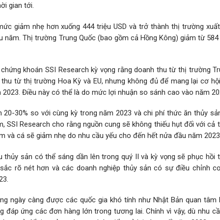
i gian tới.
mức giảm nhẹ hơn xuống 444 triệu USD và trở thành thị trường xuất
ầu năm. Thị trường Trung Quốc (bao gồm cả Hồng Kông) giảm từ 584 
 chứng khoán SSI Research kỳ vọng rằng doanh thu từ thị trường T
hu từ thị trường Hoa Kỳ và EU, nhưng không đủ để mang lại cơ hội
 2023. Điều này có thể là do mức lợi nhuận so sánh cao vào năm 20
m 20-30% so với cùng kỳ trong năm 2023 và chi phí thức ăn thủy sả
, SSI Research cho rằng nguồn cung sẽ không thiếu hụt đối với cả 
tôm và cá sẽ giảm nhẹ do nhu cầu yếu cho đến hết nửa đầu năm 2023
thủy sản có thể sáng dần lên trong quý II và kỳ vọng sẽ phục hồi t
i sắc rõ nét hơn và các doanh nghiệp thủy sản có sự điều chỉnh c
23.
ang ngày càng được các quốc gia khó tính như Nhật Bản quan tâm l
g đáp ứng các đơn hàng lớn trong tương lai. Chính vì vậy, dù nhu cầ