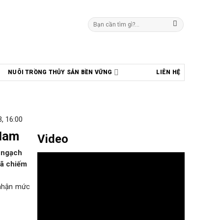
Tìm
kiếm:
NUÔI TRỒNG THỦY SẢN BỀN VỮNG
LIÊN HỆ
, 16:00
 Nam
Video
m ngạch
đã chiếm
 nhận mức