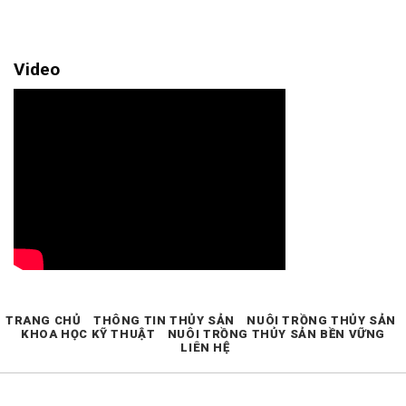
Video
TRANG CHỦ
THÔNG TIN THỦY SẢN
NUÔI TRỒNG THỦY SẢN
KHOA HỌC KỸ THUẬT
NUÔI TRỒNG THỦY SẢN BỀN VỮNG
LIÊN HỆ