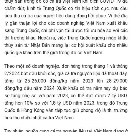
thủy sản trong đó có cá tra Việt Nam khi dịch COVID-19 đã
chấm dứt, kinh tế Trung Quốc có tín hiệu tích cực, nhu cầu
tiêu thụ cá tra của người tiêu dùng đang hồi phục. Vị thế địa
lý gần thuận lợi cho các doanh nghiệp Việt Nam xuất khẩu
sang Trung Quốc, chi phí vận tải được tối ưu hóa so với các
thị trường khác. Ngoài ra, việc Trung Quốc ngừng nhập khẩu
thủy sản từ Nhật Bản mang lại cơ hội xuất khẩu cho nhiều
quốc gia khác trên thế giới trong đó có Việt Nam.
Theo một số doanh nghiệp, đơn hàng trong tháng 1 và tháng
2/2024 bắt đầu khởi sắc, giá cá tra nguyên liệu đã thoát đáy,
tăng từ 25-26.000 đồng/kg năm 2023 lên 28-29.000
đồng/kg đầu năm 2024. Xuất khẩu cá tra năm nay dự báo
sẽ tăng nhẹ so với năm 2023, có thể đạt được 2 tỷ USD,
tăng hơn 10% so với 1,8 tỷ USD năm 2023, trong đó Trung
Quốc & Hồng Kông vẫn tiếp tục giữ phong độ là thị trường
tiêu thụ nhiều nhất cá tra Việt Nam.
Tuy nhiên, nguồn cung cá tra nguyên liệu tại Việt Nam đang ở