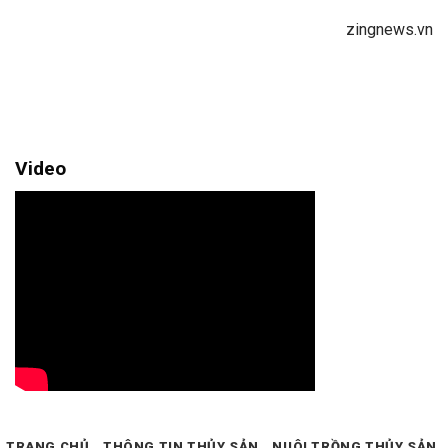
zingnews.vn
Video
TRANG CHỦ
THÔNG TIN THỦY SẢN
NUÔI TRỒNG THỦY SẢN