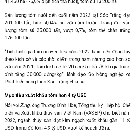
41.460 ha (75,9% diện tích thả nuôi), tôm sú 13.200 ha.
Sản lượng tôm nuôi đến cuối năm 2022 tại Sóc Trăng đạt
201.000 tấn, tăng 4,04% so với năm trước. Trong đó, sản
lượng tôm sú 25.000 tấn, vượt 8,7%, tôm thẻ chân trắng
176.000 tấn.
“Tình hình giá tôm nguyên liệu năm 2022 luôn biến động tùy
theo kích cỡ và các thời điểm trong năm nhưng cao hơn so
với năm 2021. Tôm kích cỡ từ 20 con/kg trở về lớn giá trung
bình tăng 38.000 đồng/kg”, lãnh đạo Sở Nông nghiệp và
Phát triển nông thôn Sóc Trăng chia sẻ.
Mục tiêu xuất khẩu tôm hơn
4 tỷ USD
Nói với
Zing
, ông Trương Đình Hòe, Tổng thư ký Hiệp hội Chế
biến và Xuất khẩu thủy sản Việt Nam (VASEP) cho biết năm
2022, ngành thủy sản đạt kim ngạch xuất khẩu gần
11 tỷ
USD
, trong đó tôm
4,3 tỷ USD
, vượt kế hoạch đề ra.