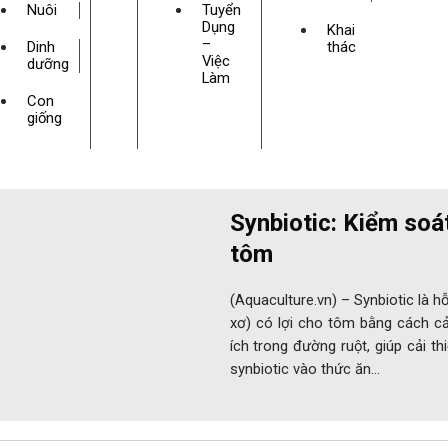
Nuôi
Tuyển
Dụng
Khai
–
Dinh
thác
Việc
dưỡng
Làm
Con
giống
Synbiotic: Kiểm soát
tôm
(Aquaculture.vn) – Synbiotic là h
xơ) có lợi cho tôm bằng cách cả
ích trong đường ruột, giúp cải t
synbiotic vào thức ăn…