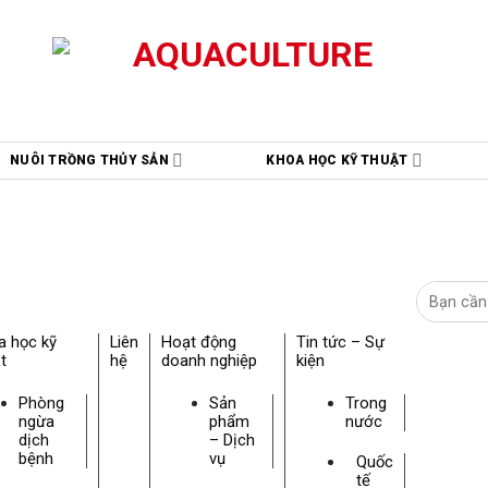
NUÔI TRỒNG THỦY SẢN
KHOA HỌC KỸ THUẬT
a học kỹ
Liên
Hoạt động
Tin tức – Sự
t
hệ
doanh nghiệp
kiện
Phòng
Sản
Trong
ngừa
phẩm
nước
dịch
– Dịch
bệnh
vụ
Quốc
tế