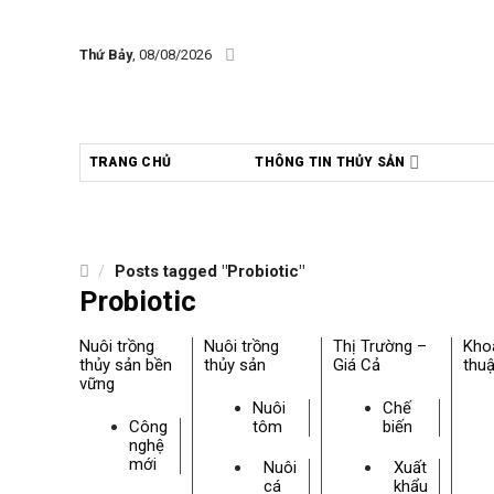
Skip
to
Thứ Bảy
, 08/08/2026
content
TRANG CHỦ
THÔNG TIN THỦY SẢN
/
Posts tagged "Probiotic"
Probiotic
Nuôi trồng
Nuôi trồng
Thị Trường –
Kho
thủy sản bền
thủy sản
Giá Cả
thuậ
vững
Nuôi
Chế
Công
tôm
biến
nghệ
mới
Nuôi
Xuất
cá
khẩu