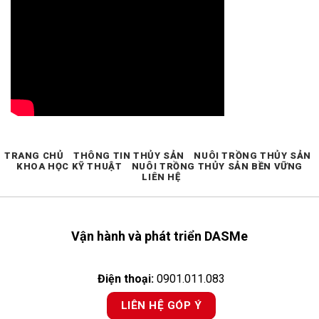
TRANG CHỦ
THÔNG TIN THỦY SẢN
NUÔI TRỒNG THỦY SẢN
KHOA HỌC KỸ THUẬT
NUÔI TRỒNG THỦY SẢN BỀN VỮNG
LIÊN HỆ
Vận hành và phát triển DASMe
Điện thoại:
0901.011.083
LIÊN HỆ GÓP Ý