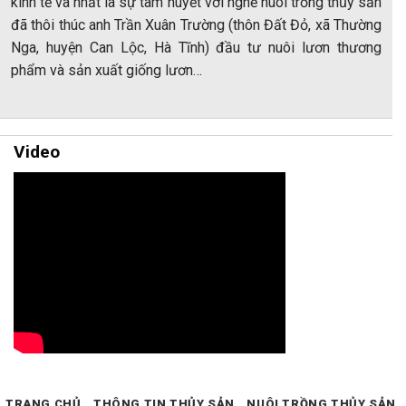
kinh tế và nhất là sự tâm huyết với nghề nuôi trồng thủy sản
đã thôi thúc anh Trần Xuân Trường (thôn Đất Đỏ, xã Thường
Nga, huyện Can Lộc, Hà Tĩnh) đầu tư nuôi lươn thương
phẩm và sản xuất giống lươn…
Video
TRANG CHỦ
THÔNG TIN THỦY SẢN
NUÔI TRỒNG THỦY SẢN