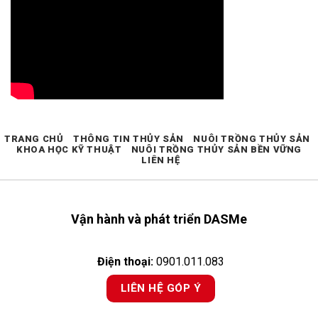
TRANG CHỦ
THÔNG TIN THỦY SẢN
NUÔI TRỒNG THỦY SẢN
KHOA HỌC KỸ THUẬT
NUÔI TRỒNG THỦY SẢN BỀN VỮNG
LIÊN HỆ
Vận hành và phát triển DASMe
Điện thoại:
0901.011.083
LIÊN HỆ GÓP Ý