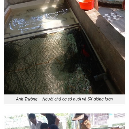
Anh Trường – Người chủ cơ sở nuôi và SX giống lươn