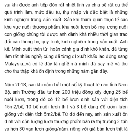
vui khi được anh tiếp đón rất nhiệt tình và chia sẽ rất cụ thể
quá trình làm, mức đầu tư, thụ nhập và đặc biệt là những
kinh nghiệm trong sản xuất. Sản khi tham quan thực tế các
khu vực nuôi thương phẩm, khu nuôi lươn bố mẹ, ương nuôi
con giống chúng tôi được anh dành khá nhiều thời gian trao
đổi các thông tin, quy trình, kinh nghiệm trong sản xuất. Anh
kể: Mình xuất thân từ hoàn cảnh gia đình khó khăn, đã từng
làm rất nhiều nghề, cũng đã từng đi xuất khẩu lao động sang
Malaysia…và có lẽ đây là nghề mà mình đã say mê và thu
cho thu thập khá ổn định trong những năm gần đây.
Năm 2018, sau khi nắm bắt một số kỹ thuật từ các tỉnh Nam
Bộ, anh Trường đầu tư hơn 200 triệu đồng xây dựng 25 bể
nuôi lươn, trong đó có 12 bể lươn sinh sản với diện tích
15m2/bể, 10 bể nuôi lươn thịt và 3 bể dùng để ươm lươn
giống với diện tích 5m2/bể. Từ đó đến nay, anh sản xuất ổn
định với sản lượng lươn thương phẩm bán ra thị trường 3 tấn
và hơn 30 vạn lươn giống/năm; riêng với giá bán lươn thịt là