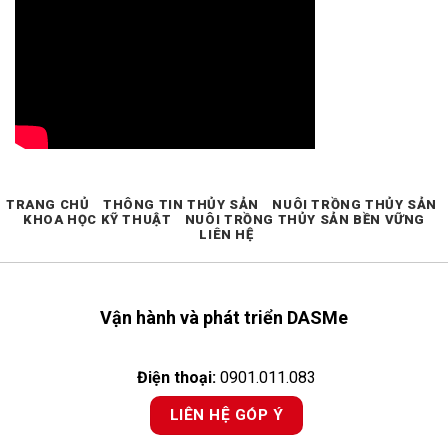
TRANG CHỦ
THÔNG TIN THỦY SẢN
NUÔI TRỒNG THỦY SẢN
KHOA HỌC KỸ THUẬT
NUÔI TRỒNG THỦY SẢN BỀN VỮNG
LIÊN HỆ
Vận hành và phát triển DASMe
Điện thoại:
0901.011.083
LIÊN HỆ GÓP Ý