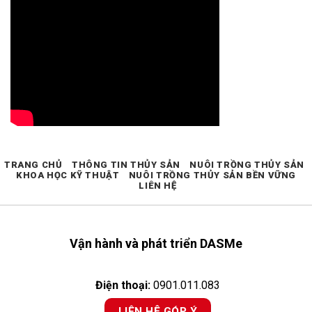
TRANG CHỦ
THÔNG TIN THỦY SẢN
NUÔI TRỒNG THỦY SẢN
KHOA HỌC KỸ THUẬT
NUÔI TRỒNG THỦY SẢN BỀN VỮNG
LIÊN HỆ
Vận hành và phát triển DASMe
Điện thoại:
0901.011.083
LIÊN HỆ GÓP Ý