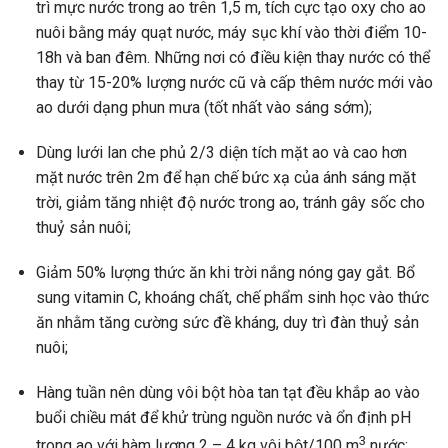
trì mực nước trong ao trên 1,5 m, tích cực tạo oxy cho ao
nuôi bằng máy quạt nước, máy sục khí vào thời điểm 10-
18h và ban đêm. Những nơi có điều kiện thay nước có thể
thay từ 15-20% lượng nước cũ và cấp thêm nước mới vào
ao dưới dạng phun mưa (tốt nhất vào sáng sớm);
Dùng lưới lan che phủ 2/3 diện tích mặt ao và cao hơn
mặt nước trên 2m để hạn chế bức xạ của ánh sáng mặt
trời, giảm tăng nhiệt độ nước trong ao, tránh gây sốc cho
thuỷ sản nuôi;
Giảm 50% lượng thức ăn khi trời nắng nóng gay gắt. Bổ
sung vitamin C, khoáng chất, chế phẩm sinh học vào thức
ăn nhằm tăng cường sức đề kháng, duy trì đàn thuỷ sản
nuôi;
Hàng tuần nên dùng vôi bột hòa tan tạt đều khắp ao vào
buổi chiều mát để khử trùng nguồn nước và ổn định pH
3
trong ao với hàm lượng 2 – 4 kg vôi bột/100 m
nước;