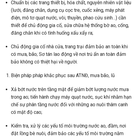
Chuẩn bị các trang thiết bị, hóa chất, nguyên nhiên vật liệu
(lưới, đăng chắn, dụng cụ cọc tre, cuốc xẻng, máy phát
điện, mô tơ quạt nước, vôi, thuyền, phao cứu sinh…) cần
thiết để chủ động gia cố, sửa chữa hệ thống bờ ao, cống,
đăng chắn khi có tình huống xấu xẩy ra;
Chủ động gia cố nhà cửa, trang trại đảm bảo an toàn khi
có mưa, bão; Sơ tán lao động về nơi trú ẩn an toàn đảm
bảo không có thiệt hại về người.
Biện pháp pháp khắc phục sau ATNĐ, mưa bão, lũ
Xả bớt nước trên tầng mặt để giảm bớt lượng nước mưa
trong ao; tiến hành chạy máy quạt nước, sục khí nhằm hạn
chế sự phân tầng nước đối với những ao nuôi thâm canh
có mật độ cao;
Kiểm tra, xử lý các yếu tố môi trường nước ao, đầm, nơi
đặt lồng bè nuôi, đảm bảo các yếu tố môi trường nằm