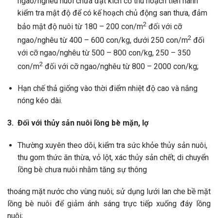
ngao/nghêu nuôi chưa đạt kích cỡ thu hoạch tiến hành
kiểm tra mật độ để có kế hoạch chủ động san thưa, đảm
2
bảo mật độ nuôi từ 180 – 200 con/m
đối với cỡ
2
ngao/nghêu từ 400 – 600 con/kg, dưới 250 con/m
đối
với cỡ ngao/nghêu từ 500 – 800 con/kg, 250 – 350
2
con/m
đối với cỡ ngao/nghêu từ 800 – 2000 con/kg;
Hạn chế thả giống vào thời điểm nhiệt độ cao và nắng
nóng kéo dài.
3. Đối với thủy sản nuôi lồng bè mặn, lợ
Thường xuyên theo dõi, kiểm tra sức khỏe thủy sản nuôi,
thu gom thức ăn thừa, vỏ lột, xác thủy sản chết; di chuyển
lồng bè chưa nuôi nhằm tăng sự thông
thoáng mặt nước cho vùng nuôi; sử dụng lưới lan che bề mặt
lồng bè nuôi để giảm ánh sáng trực tiếp xuống đáy lồng
nuôi;