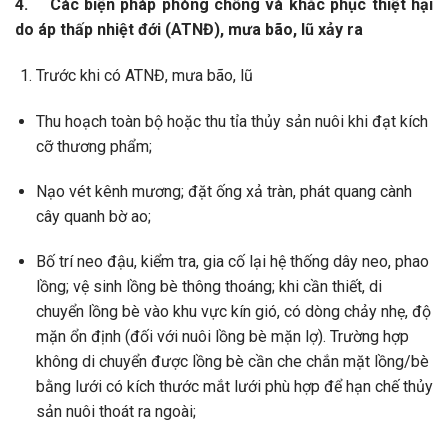
4. Các biện pháp phòng chống và khắc phục thiệt hại
do áp thấp nhiệt đới (ATNĐ), mưa bão, lũ xảy ra
Trước khi có ATNĐ, mưa bão, lũ
Thu hoạch toàn bộ hoặc thu tỉa thủy sản nuôi khi đạt kích
cỡ thương phẩm;
Nạo vét kênh mương; đặt ống xả tràn, phát quang cành
cây quanh bờ ao;
Bố trí neo đậu, kiểm tra, gia cố lại hệ thống dây neo, phao
lồng; vệ sinh lồng bè thông thoáng; khi cần thiết, di
chuyển lồng bè vào khu vực kín gió, có dòng chảy nhẹ, độ
mặn ổn định (đối với nuôi lồng bè mặn lợ). Trường hợp
không di chuyển được lồng bè cần che chắn mặt lồng/bè
bằng lưới có kích thước mắt lưới phù hợp để hạn chế thủy
sản nuôi thoát ra ngoài;