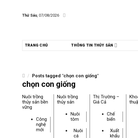
Skip
to
Thứ Sáu
, 07/08/2026
content
TRANG CHỦ
THÔNG TIN THỦY SẢN
/
Posts tagged "chọn con giống"
chọn con giống
Nuôi trồng
Nuôi trồng
Thị Trường –
Kho
thủy sản bền
thủy sản
Giá Cả
thuậ
vững
Nuôi
Chế
Công
tôm
biến
nghệ
mới
Nuôi
Xuất
cá
khẩu