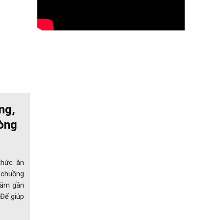
ng,
òng
thức ăn
 chuồng
 năm gần
 Để giúp