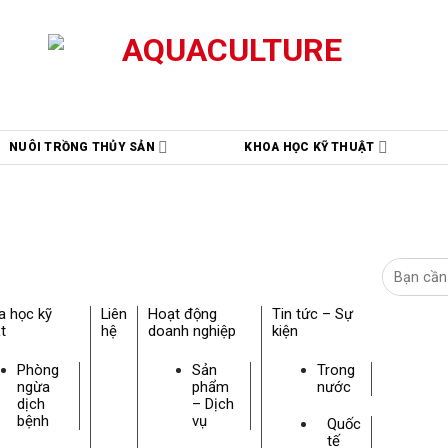
NUÔI TRỒNG THỦY SẢN
KHOA HỌC KỸ THUẬT
a học kỹ
Liên
Hoạt động
Tin tức – Sự
t
hệ
doanh nghiệp
kiện
Phòng
Sản
Trong
ngừa
phẩm
nước
dịch
– Dịch
bệnh
vụ
Quốc
tế