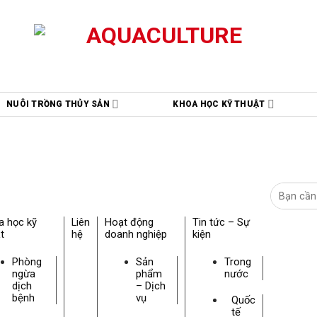
NUÔI TRỒNG THỦY SẢN
KHOA HỌC KỸ THUẬT
a học kỹ
Liên
Hoạt động
Tin tức – Sự
t
hệ
doanh nghiệp
kiện
Phòng
Sản
Trong
ngừa
phẩm
nước
dịch
– Dịch
bệnh
vụ
Quốc
tế