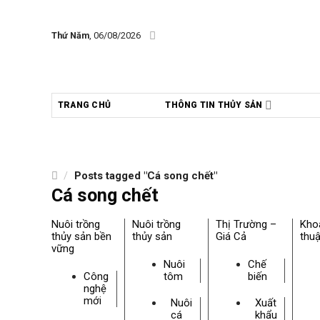
Skip
to
Thứ Năm
, 06/08/2026
content
TRANG CHỦ
THÔNG TIN THỦY SẢN
/
Posts tagged "Cá song chết"
Cá song chết
Nuôi trồng
Nuôi trồng
Thị Trường –
Kho
thủy sản bền
thủy sản
Giá Cả
thuậ
vững
Nuôi
Chế
Công
tôm
biến
nghệ
mới
Nuôi
Xuất
cá
khẩu