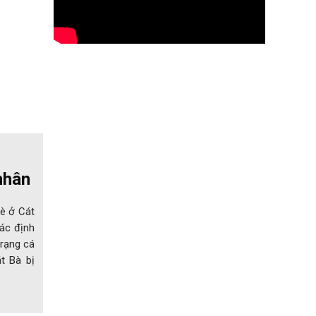
nhân
bè ở Cát
ác định
trạng cá
t Bà bị