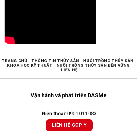
TRANG CHỦ
THÔNG TIN THỦY SẢN
NUÔI TRỒNG THỦY SẢN
KHOA HỌC KỸ THUẬT
NUÔI TRỒNG THỦY SẢN BỀN VỮNG
LIÊN HỆ
Vận hành và phát triển DASMe
Điện thoại:
0901.011.083
LIÊN HỆ GÓP Ý