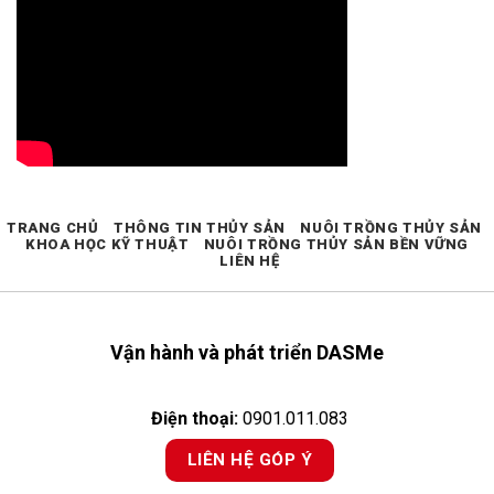
TRANG CHỦ
THÔNG TIN THỦY SẢN
NUÔI TRỒNG THỦY SẢN
KHOA HỌC KỸ THUẬT
NUÔI TRỒNG THỦY SẢN BỀN VỮNG
LIÊN HỆ
Vận hành và phát triển DASMe
Điện thoại:
0901.011.083
LIÊN HỆ GÓP Ý