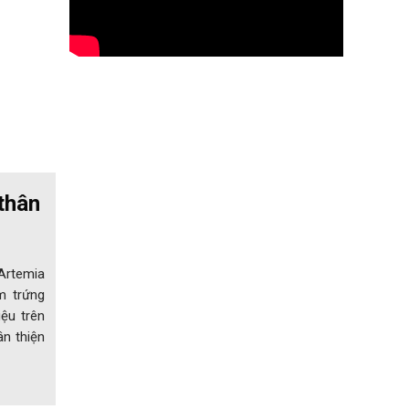
thân
Artemia
m trứng
ệu trên
ân thiện