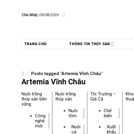
Skip
to
Chủ Nhật
, 09/08/2026
content
TRANG CHỦ
THÔNG TIN THỦY SẢN
/
Posts tagged "Artemia Vĩnh Châu"
Artemia Vĩnh Châu
Nuôi trồng
Nuôi trồng
Thị Trường –
Kho
thủy sản bền
thủy sản
Giá Cả
thuậ
vững
Nuôi
Chế
Công
tôm
biến
nghệ
mới
Nuôi
Xuất
cá
khẩu