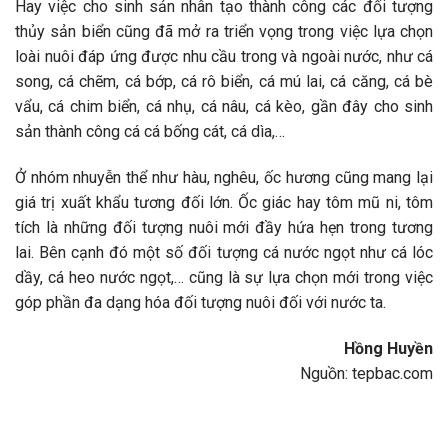
Hay việc cho sinh sản nhân tạo thành công các đối tượng
thủy sản biển cũng đã mở ra triển vọng trong việc lựa chọn
loài nuôi đáp ứng được nhu cầu trong và ngoài nước, như cá
song, cá chẽm, cá bớp, cá rô biển, cá mú lai, cá căng, cá bè
vẩu, cá chim biển, cá nhụ, cá nâu, cá kèo, gần đây cho sinh
sản thành công cá cá bống cát, cá dìa,…
Ở nhóm nhuyễn thể như hàu, nghêu, ốc hương cũng mang lại
giá trị xuất khẩu tương đối lớn. Ốc giác hay tôm mũ ni, tôm
tích là những đối tượng nuôi mới đầy hứa hẹn trong tương
lai. Bên cạnh đó một số đối tượng cá nước ngọt như cá lóc
dầy, cá heo nước ngọt,… cũng là sự lựa chọn mới trong việc
góp phần đa dạng hóa đối tượng nuôi đối với nước ta.
Hồng Huyền
Nguồn: tepbac.com