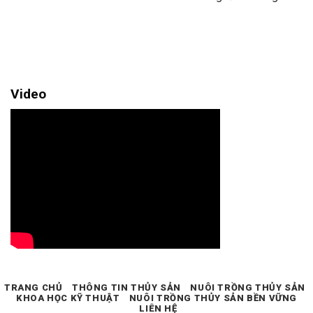
Video
TRANG CHỦ
THÔNG TIN THỦY SẢN
NUÔI TRỒNG THỦY SẢN
KHOA HỌC KỸ THUẬT
NUÔI TRỒNG THỦY SẢN BỀN VỮNG
LIÊN HỆ