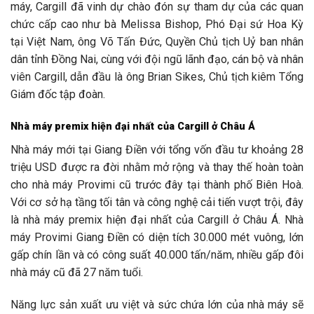
máy, Cargill đã vinh dự chào đón sự tham dự của các quan
chức cấp cao như bà Melissa Bishop, Phó Đại sứ Hoa Kỳ
tại Việt Nam, ông Võ Tấn Đức, Quyền Chủ tịch Uỷ ban nhân
dân tỉnh Đồng Nai, cùng với đội ngũ lãnh đạo, cán bộ và nhân
viên Cargill, dẫn đầu là ông Brian Sikes, Chủ tịch kiêm Tổng
Giám đốc tập đoàn.
Nhà máy premix hiện đại nhất của Cargill ở Châu Á
Nhà máy mới tại Giang Điền với tổng vốn đầu tư khoảng 28
triệu USD được ra đời nhằm mở rộng và thay thế hoàn toàn
cho nhà máy Provimi cũ trước đây tại thành phố Biên Hoà.
Với cơ sở hạ tầng tối tân và công nghệ cải tiến vượt trội, đây
là nhà máy premix hiện đại nhất của Cargill ở Châu Á. Nhà
máy Provimi Giang Điền có diện tích 30.000 mét vuông, lớn
gấp chín lần và có công suất 40.000 tấn/năm, nhiều gấp đôi
nhà máy cũ đã 27 năm tuổi.
Năng lực sản xuất ưu việt và sức chứa lớn của nhà máy sẽ