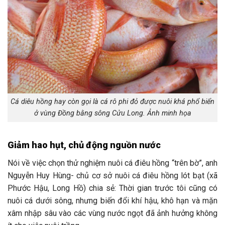
Cá diêu hồng hay còn gọi là cá rô phi đỏ được nuôi khá phổ biển
ở vùng Đồng bằng sông Cửu Long. Ảnh minh họa
Giảm hao hụt, chủ động nguồn nước
Nói về việc chọn thử nghiệm nuôi cá điêu hồng “trên bờ”, anh
Nguyễn Huy Hùng- chủ cơ sở nuôi cá điêu hồng lót bạt (xã
Phước Hậu, Long Hồ) chia sẻ: Thời gian trước tôi cũng có
nuôi cá dưới sông, nhưng biến đổi khí hậu, khô hạn và mặn
xâm nhập sâu vào các vùng nước ngọt đã ảnh hưởng không