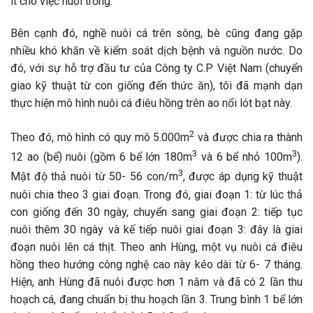
ít cho việc nuôi trồng.
Bên cạnh đó, nghề nuôi cá trên sông, bè cũng đang gặp
nhiều khó khăn về kiểm soát dịch bệnh và nguồn nước. Do
đó, với sự hỗ trợ đầu tư của Công ty C.P Việt Nam (chuyển
giao kỹ thuật từ con giống đến thức ăn), tôi đã mạnh dạn
thực hiện mô hình nuôi cá điêu hồng trên ao nổi lót bạt này.
2
Theo đó, mô hình có quy mô 5.000m
và được chia ra thành
3
3
12 ao (bể) nuôi (gồm 6 bể lớn 180m
và 6 bể nhỏ 100m
).
3
Mật độ thả nuôi từ 50- 56 con/m
, được áp dụng kỹ thuật
nuôi chia theo 3 giai đoạn. Trong đó, giai đoạn 1: từ lúc thả
con giống đến 30 ngày, chuyển sang giai đoạn 2: tiếp tục
nuôi thêm 30 ngày và kế tiếp nuôi giai đoạn 3: đây là giai
đoạn nuôi lên cá thịt. Theo anh Hùng, một vụ nuôi cá điêu
hồng theo hướng công nghệ cao này kéo dài từ 6- 7 tháng.
Hiện, anh Hùng đã nuôi được hơn 1 năm và đã có 2 lần thu
hoạch cá, đang chuẩn bị thu hoạch lần 3. Trung bình 1 bể lớn