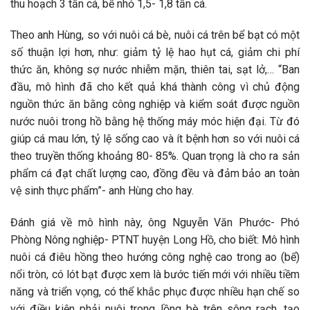
thu hoạch 3 tấn cá, bể nhỏ 1,5- 1,8 tấn cá.
Theo anh Hùng, so với nuôi cá bè, nuôi cá trên bể bạt có một
số thuận lợi hơn, như: giảm tỷ lệ hao hụt cá, giảm chi phí
thức ăn, không sợ nước nhiễm mặn, thiên tai, sạt lở,… “Ban
đầu, mô hình đã cho kết quả khá thành công vì chủ động
nguồn thức ăn bằng công nghiệp và kiểm soát được nguồn
nước nuôi trong hồ bằng hệ thống máy móc hiện đại. Từ đó
giúp cá mau lớn, tỷ lệ sống cao và ít bệnh hơn so với nuôi cá
theo truyền thống khoảng 80- 85%. Quan trọng là cho ra sản
phẩm cá đạt chất lượng cao, đồng đều và đảm bảo an toàn
vệ sinh thực phẩm”- anh Hùng cho hay.
Đánh giá về mô hình này, ông Nguyễn Văn Phước- Phó
Phòng Nông nghiệp- PTNT huyện Long Hồ, cho biết: Mô hình
nuôi cá điêu hồng theo hướng công nghệ cao trong ao (bể)
nổi tròn, có lót bạt được xem là bước tiến mới với nhiều tiềm
năng và triển vọng, có thể khắc phục được nhiều hạn chế so
với điều kiện phải nuôi trong lồng bè trên sông rạch, tạo