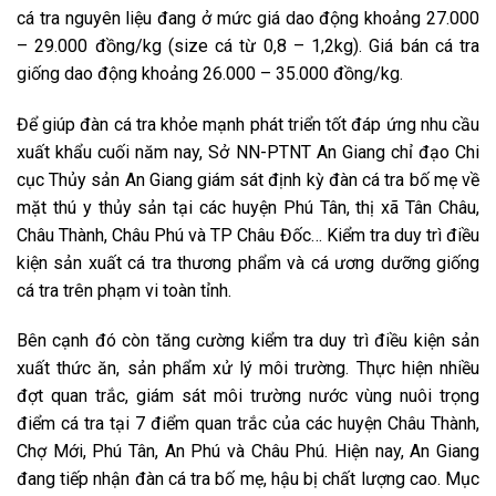
cá tra nguyên liệu đang ở mức giá dao động khoảng 27.000
– 29.000 đồng/kg (size cá từ 0,8 – 1,2kg). Giá bán cá tra
giống dao động khoảng 26.000 – 35.000 đồng/kg.
Để giúp đàn cá tra khỏe mạnh phát triển tốt đáp ứng nhu cầu
xuất khẩu cuối năm nay, Sở NN-PTNT An Giang chỉ đạo Chi
cục Thủy sản An Giang giám sát định kỳ đàn cá tra bố mẹ về
mặt thú y thủy sản tại các huyện Phú Tân, thị xã Tân Châu,
Châu Thành, Châu Phú và TP Châu Đốc… Kiểm tra duy trì điều
kiện sản xuất cá tra thương phẩm và cá ương dưỡng giống
cá tra trên phạm vi toàn tỉnh.
Bên cạnh đó còn tăng cường kiểm tra duy trì điều kiện sản
xuất thức ăn, sản phẩm xử lý môi trường. Thực hiện nhiều
đợt quan trắc, giám sát môi trường nước vùng nuôi trọng
điểm cá tra tại 7 điểm quan trắc của các huyện Châu Thành,
Chợ Mới, Phú Tân, An Phú và Châu Phú. Hiện nay, An Giang
đang tiếp nhận đàn cá tra bố mẹ, hậu bị chất lượng cao. Mục