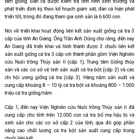
tâm giống. Đàn cá được kiểm tra tình hình sinh trưởng và
phát triển định kỳ theo kế hoạch giám sát, đàn cá hiện phát
triển tốt, trong đó đang tham gia sinh sản là 6.600 con.
Nói về triển khai hoạt động liên kết sản xuất giống cá tra 3
cấp của tỉnh An Giang. Ông Trần Anh Dũng cho rằng, đến nay
An Giang đã triển khai và hình thành được 3 chuỗi liên kết
sản xuất giống cá tra 3 cấp với thành phần gồm Viện Nghiên
cứu Nuôi trồng Thủy sản II (cấp 1), Trung tâm Giống thủy
sản và các cơ sở vệ tinh sản xuất cá tra bột (cấp 2) và các
chi hội ương giống cá tra (cấp 3). Hàng năm sản xuất và
cung cấp khoảng 8 – 10 tỷ cá tra bột và khoảng 800 – 1.000
triệu cá tra giống/năm.
Cấp 1, đến nay Viện Nghiên cứu Nuôi trồng Thủy sản II đã
cung cấp cho tỉnh trên 12.000 con cá tra bố mẹ hậu bị và
sinh sản cho các cơ sở cấp 2 của tỉnh, qua đó góp phần
nâng cao chất lượng cá tra bột sản xuất cung cấp trong
chuỗi liên kết.