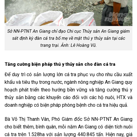
Sở NN-PTNT An Giang chỉ đạo Chi cục Thủy sản An Giang giám
sát định kỳ đàn cá tra bố mẹ về mặt thú y thủy sản tại các
trang trại. Ảnh: Lê Hoàng Vũ.
Tăng cường biện pháp thú y thủy sản cho đàn cá tra
Để duy trì có sản lượng lớn cá tra phục vụ cho nhu cầu xuất
khẩu và tiêu thụ trong nước, ngành nông nghiệp An Giang quy
hoạch phát triển theo hướng bền vững và tăng cường thú y
thủy sản bằng các khuyến cáo đối với các hộ nuôi, HTX và
doanh nghiệp có biện pháp phòng bệnh cho cá tra hiệu quả.
Bà Võ Thị Thanh Vân, Phó Giám đốc Sở NN-PTNT An Giang
cho biết thêm, bình quân, mỗi năm An Giang có diện tích nuôi
cá tra trên 1.528ha với sản lượng 440.845 tấn. Hiện nay, giá