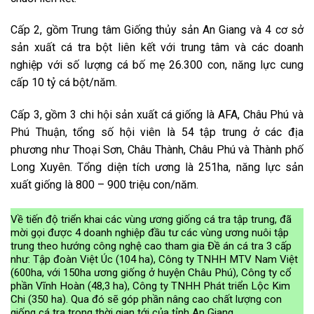
Cấp 2, gồm Trung tâm Giống thủy sản An Giang và 4 cơ sở
sản xuất cá tra bột liên kết với trung tâm và các doanh
nghiệp với số lượng cá bố mẹ 26.300 con, năng lực cung
cấp 10 tỷ cá bột/năm.
Cấp 3, gồm 3 chi hội sản xuất cá giống là AFA, Châu Phú và
Phú Thuận, tổng số hội viên là 54 tập trung ở các địa
phương như Thoại Sơn, Châu Thành, Châu Phú và Thành phố
Long Xuyên. Tổng diện tích ương là 251ha, năng lực sản
xuất giống là 800 – 900 triệu con/năm.
Về tiến độ triển khai các vùng ương giống cá tra tập trung, đã
mời gọi được 4 doanh nghiệp đầu tư các vùng ương nuôi tập
trung theo hướng công nghệ cao tham gia Đề án cá tra 3 cấp
như: Tập đoàn Việt Úc (104 ha), Công ty TNHH MTV Nam Việt
(600ha, với 150ha ương giống ở huyện Châu Phú), Công ty cổ
phần Vĩnh Hoàn (48,3 ha), Công ty TNHH Phát triển Lộc Kim
Chi (350 ha). Qua đó sẽ góp phần nâng cao chất lượng con
giống cá tra trong thời gian tới của tỉnh An Giang.