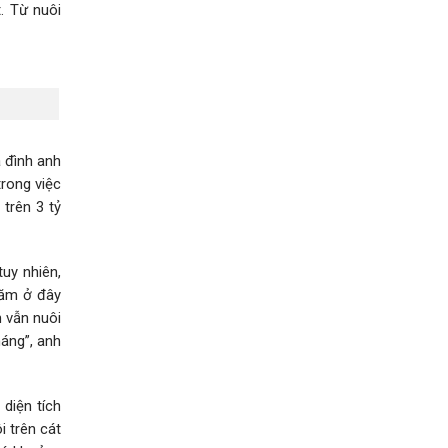
. Từ nuôi
a đình anh
rong việc
trên 3 tỷ
tuy nhiên,
 năm ở đây
 vẫn nuôi
háng”, anh
diện tích
 trên cát