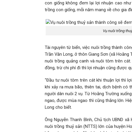
con giống không đem lại lợi nhuận cao như 
trồng con giống, mỗi năm mang về cho gia đì
Vụ nuôi trồng thu
Tài nguyên từ biển, việc nuôi trồng thành côn
Trần Văn Long, ở thôn Giang Sơn (xã Hoằng T
nuôi trồng quảng canh và nuôi tôm trên cát.
đồng, trừ chi phí đi thì lợi nhuận cũng được q
“Đầu tư nuôi tôm trên cát khi thuận lợi thì l
khi xảy ra mưa bão, thiên tai, dịch bệnh có 
người dân nuôi 2 vụ. Từ Hoằng Trường xuống
ngao, được mùa ngao thì cũng thắng lớn. Hiện
Long cho biết.
Ông Nguyễn Thanh Bình, Chủ tịch UBND xã H
nuôi trồng thuỷ sản (NTTS) lớn của huyện Ho