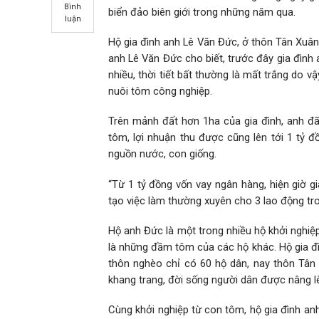
Bình
biển đảo biên giới trong những năm qua.
luận
Hộ gia đình anh Lê Văn Đức, ở thôn Tân Xuân,
anh Lê Văn Đức cho biết, trước đây gia đìn
nhiều, thời tiết bất thường là mất trắng do
nuôi tôm công nghiệp.
Trên mảnh đất hơn 1ha của gia đình, anh đ
tôm, lợi nhuận thu được cũng lên tới 1 tỷ đ
nguồn nước, con giống.
“Từ 1 tỷ đồng vốn vay ngân hàng, hiện giờ g
tạo việc làm thường xuyên cho 3 lao động tro
Hộ anh Đức là một trong nhiều hộ khởi nghiệ
là những đầm tôm của các hộ khác. Hộ gia đ
thôn nghèo chỉ có 60 hộ dân, nay thôn Tân 
khang trang, đời sống người dân được nâng lê
Cùng khởi nghiệp từ con tôm, hộ gia đình an