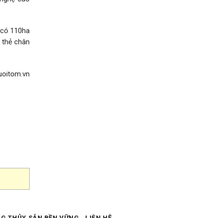
 có 110ha
m thẻ chân
uoitom.vn
NG THỦY SẢN BỀN VỮNG
LIÊN HỆ