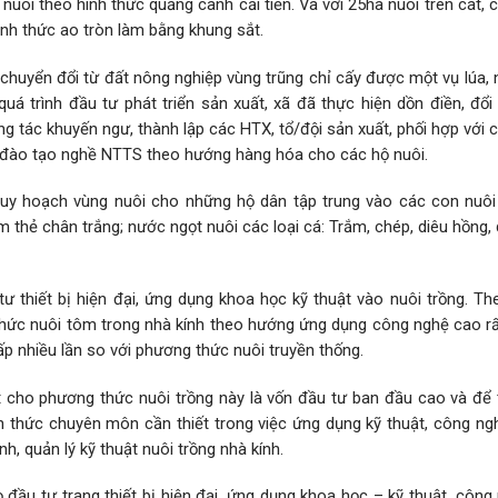
 nuôi theo hình thức quảng canh cải tiến. Và với 25ha nuôi trên cát,
nh thức ao tròn làm bằng khung sắt.
chuyển đổi từ đất nông nghiệp vùng trũng chỉ cấy được một vụ lúa, 
uá trình đầu tư phát triển sản xuất, xã đã thực hiện dồn điền, đổi
 tác khuyến ngư, thành lập các HTX, tổ/đội sản xuất, phối hợp với 
đào tạo nghề NTTS theo hướng hàng hóa cho các hộ nuôi.
uy hoạch vùng nuôi cho những hộ dân tập trung vào các con nuôi
 thẻ chân trắng; nước ngọt nuôi các loại cá: Trắm, chép, diêu hồng,
tư thiết bị hiện đại, ứng dụng khoa học kỹ thuật vào nuôi trồng. T
ức nuôi tôm trong nhà kính theo hướng ứng dụng công nghệ cao rất í
ấp nhiều lần so với phương thức nuôi truyền thống.
t cho phương thức nuôi trồng này là vốn đầu tư ban đầu cao và để 
iến thức chuyên môn cần thiết trong việc ứng dụng kỹ thuật, công n
h, quản lý kỹ thuật nuôi trồng nhà kính.
ọ đầu tư trang thiết bị hiện đại, ứng dụng khoa học – kỹ thuật, côn