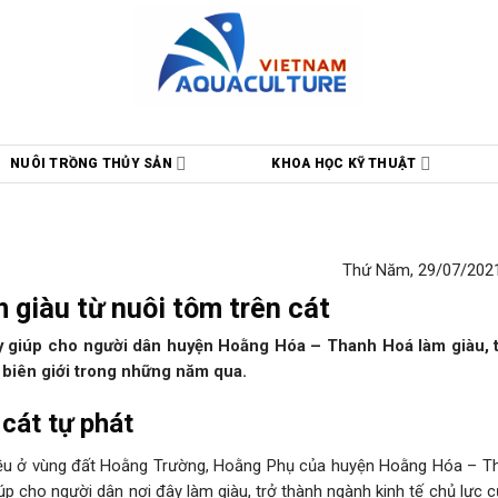
NUÔI TRỒNG THỦY SẢN
KHOA HỌC KỸ THUẬT
Thứ Năm, 29/07/2021
 giàu từ nuôi tôm trên cát
y giúp cho người dân huyện Hoằng Hóa – Thanh Hoá làm giàu, 
 biên giới trong những năm qua.
cát tự phát
iều ở vùng đất Hoằng Trường, Hoằng Phụ của huyện Hoằng Hóa – T
p cho người dân nơi đây làm giàu, trở thành ngành kinh tế chủ lực 