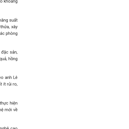
 có khoảng
năng suất
 thửa, xây
các phòng
 đặc sản,
 quả, hồng
heo anh Lê
t rủi ro,
thực hiện
ghệ mới về
g nghệ cao