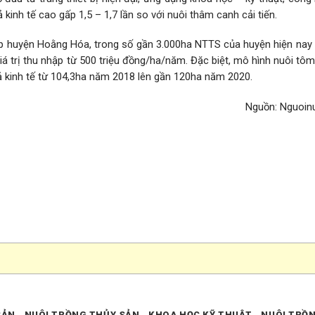
 kinh tế cao gấp 1,5 – 1,7 lần so với nuôi thâm canh cải tiến.
ệp huyện Hoằng Hóa, trong số gần 3.000ha NTTS của huyện hiện nay
á trị thu nhập từ 500 triệu đồng/ha/năm. Đặc biệt, mô hình nuôi tô
ả kinh tế từ 104,3ha năm 2018 lên gần 120ha năm 2020.
Nguồn: Nguoin
SẢN
NUÔI TRỒNG THỦY SẢN
KHOA HỌC KỸ THUẬT
NUÔI TRỒ