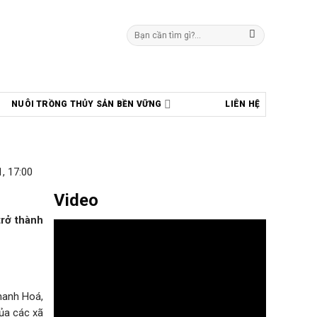
Tìm
kiếm:
NUÔI TRỒNG THỦY SẢN BỀN VỮNG
LIÊN HỆ
, 17:00
Video
trở thành
hanh Hoá,
của các xã