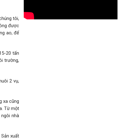
chúng tôi,
hông được
ựng ao, để
15-20 tấn
ôi trường,
uôi 2 vụ,
g xa cũng
a. Từ một
 ngôi nhà
 Sản xuất