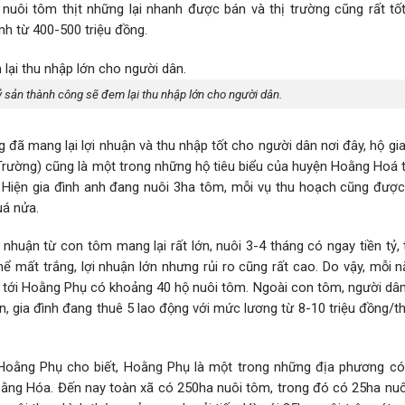
nuôi tôm thịt những lại nhanh được bán và thị trường cũng rất tốt
nh từ 400-500 triệu đồng.
ỷ sản thành công sẽ đem lại thu nhập lớn cho người dân.
g đã mang lại lợi nhuận và thu nhập tốt cho người dân nơi đây, hộ gi
rường) cũng là một trong những hộ tiêu biểu của huyện Hoằng Hoá t
 Hiện gia đình anh đang nuôi 3ha tôm, mỗi vụ thu hoạch cũng được 
uá nửa.
ợi nhuận từ con tôm mang lại rất lớn, nuôi 3-4 tháng có ngay tiền tỷ, 
thể mất trắng, lợi nhuận lớn nhưng rủi ro cũng rất cao. Do vậy, mỗi
 tới Hoằng Phụ có khoảng 40 hộ nuôi tôm. Ngoài con tôm, người dân
, gia đình đang thuê 5 lao động với mức lương từ 8-10 triệu đồng/t
oằng Phụ cho biết, Hoằng Phụ là một trong những địa phương có 
ằng Hóa. Đến nay toàn xã có 250ha nuôi tôm, trong đó có 25ha nuôi