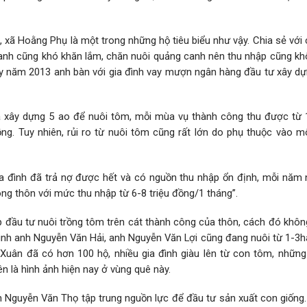
 xã Hoằng Phụ là một trong những hộ tiêu biểu như vậy. Chia sẻ với 
h anh cũng khó khăn lắm, chăn nuôi quảng canh nên thu nhập cũng k
 vậy năm 2013 anh bàn với gia đình vay mượn ngân hàng đầu tư xây d
ã xây dựng 5 ao để nuôi tôm, mỗi mùa vụ thành công thu được từ 
ồng. Tuy nhiên, rủi ro từ nuôi tôm cũng rất lớn do phụ thuộc vào m
ia đình đã trả nợ được hết và có nguồn thu nhập ổn định, mỗi năm n
ng thôn với mức thu nhập từ 6-8 triệu đồng/1 tháng”.
p đầu tư nuôi trồng tôm trên cát thành công của thôn, cách đó khôn
ình anh Nguyễn Văn Hải, anh Nguyễn Văn Lợi cũng đang nuôi từ 1-3h
Xuân đã có hơn 100 hộ, nhiều gia đình giàu lên từ con tôm, những
n là hình ảnh hiện nay ở vùng quê này.
h Nguyễn Văn Thọ tập trung nguồn lực để đầu tư sản xuất con giống.