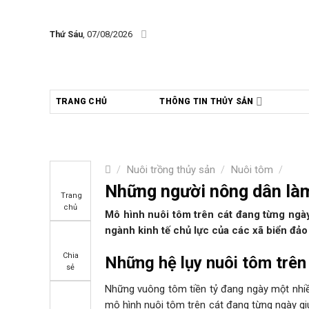
Skip
to
Thứ Sáu
, 07/08/2026
content
TRANG CHỦ
THÔNG TIN THỦY SẢN
/
Nuôi trồng thủy sản
/
Nuôi tôm
/
Những người nông dân làm
Trang
chủ
Mô hình nuôi tôm trên cát đang từng ngà
ngành kinh tế chủ lực của các xã biển đảo
Chia
Những hệ lụy nuôi tôm trên 
sẻ
Những vuông tôm tiền tỷ đang ngày một nh
mô hình nuôi tôm trên cát đang từng ngày giú