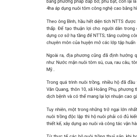
bằng phương pháp đắp bờ, phủ bạt, còn lại là
4ha áp dụng nuôi tôm công nghệ cao bằng hì
Theo ông Bình, hầu hết diện tích NTTS được 
thấp. Để tạo thuận lợi cho người dân trong q
dựng cơ sở hạ tầng để NTTS; tăng cường công
chuyên môn của huyện mở các lớp tập huấn 
Ngoài ra, địa phương cũng đã định hướng q
như: Nước mặn nuôi tôm sú, cua, rau câu, tôm
Mỹ…
Trong quá trình nuôi trồng, nhiều hộ đã đầu 
Văn Quang, thôn 10, xã Hoằng Phụ, phương th
dịch bệnh và có thể mang lại lợi nhuận cao g
Tuy nhiên, một trong những trở ngại lớn nhấ
nuôi trồng độc lập thì hộ nuôi phải có đủ k
thiết kế, xây dựng ao nuôi và công tác vận hàn
Từ thực tế các hộ nuôi trồng thuỷ sản, khi h