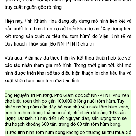
truy xuất nguồn gốc rõ ràng.
Hiện nay, tỉnh Khánh Hòa đang xây dựng mô hình liên kết và
sản xuất tôm hùm trên cơ sở triển khai dự án “Xây dựng liên
kết trong sản xuất và tiêu thụ tôm hùm” do Viện Kinh tế và
Quy hoạch Thủy sản (Bộ NN-PTNT) chủ trì.
Vừa qua, Viện này đã thực hiện ký kết thỏa thuận hợp tác với
các tác nhân tham gia mô hình. Trong thời gian tới, khi mô
hình được triển khai sẽ tạo điều kiện thuận lợi cho tiêu thụ và
xuất khẩu tôm hùm trên địa bàn tỉnh.
Ông Nguyễn Tri Phương, Phó Giám đốc Sở NN-PTNT Phú Yên
cho biết, toàn tỉnh có gần 100.000 ô lồng nuôi tôm hùm. Tuy
nhiên những năm gần đây, bà con chủ yếu nuôi tôm hùm xanh,
còn tôm hùm bông thả nuôi rất ít, chỉ chiếm khoảng 10% sản
lượng. Dự kiến, từ nay đến Tết Nguyên đán, sản lượng tôm sẽ
thu hoạch khoảng 600 tấn, trong đó 60 tấn tôm hùm bông.
Trước tình hình tôm hùm bông không có thương lái thu mua, Sở