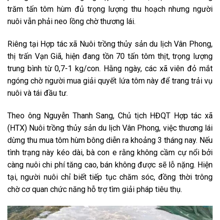
trăm tấn tôm hùm đủ trọng lượng thu hoạch nhưng người
nuôi vẫn phải neo lồng chờ thương lái.
Riêng tại Hợp tác xã Nuôi trồng thủy sản du lịch Vân Phong,
thị trấn Vạn Giã, hiện đang tồn 70 tấn tôm thịt, trọng lượng
trung bình từ 0,7-1 kg/con. Hằng ngày, các xã viên đỏ mắt
ngóng chờ người mua giải quyết lứa tôm này để trang trải vụ
nuôi và tái đầu tư.
Theo ông Nguyễn Thanh Sang, Chủ tịch HĐQT Hợp tác xã
(HTX) Nuôi trồng thủy sản du lịch Vân Phong, việc thương lái
dừng thu mua tôm hùm bông diễn ra khoảng 3 tháng nay. Nếu
tình trạng này kéo dài, bà con e rằng không cầm cự nổi bởi
càng nuôi chi phí tăng cao, bán không được sẽ lỗ nặng. Hiện
tại, người nuôi chỉ biết tiếp tục chăm sóc, đồng thời trông
chờ cơ quan chức năng hỗ trợ tìm giải pháp tiêu thụ.