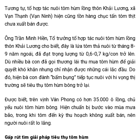
Tương tự, tổ hợp tác nuôi tôm hùm lồng thôn Khải Lương, xã
Vạn Thạnh (Vạn Ninh) hiện cũng tồn hàng chục tấn tôm thịt
chưa xuất bán được.
Ông Trần Minh Hiền, Tổ trưởng tổ hợp tác nuôi tôm hùm lồng
thôn Khải Lương cho biết, đây là lứa tôm thả nuôi từ tháng 8-
9 năm ngoái, đã đạt trọng lượng từ 0,6-0,7 kg/con trở lên.
Dù nhiều bà con đã gọi thương lái thu mua tôm hùm để giải
quyết khó khăn nhưng chỉ nhận được những cái lắc đầu. Do
đó, hiện bà con đành “bấm bụng” tiếp tục nuôi với hi vọng thị
trường sẽ tiêu thụ tôm hùm bông trở lại.
Được biết, trên vịnh Vân Phong có hơn 35.000 ô lồng, chủ
yếu nuôi tôm hùm bông. Hiện chuẩn bị bước vào mùa mưa
bão, trong khi tôm đến kỳ thu hoạch không xuất bán, nên
người nuôi rất lo lắng.
Gấp rút tìm giải pháp tiêu thụ tôm hùm