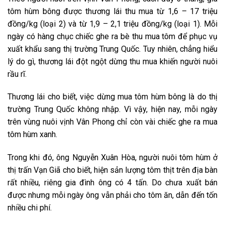
tôm hùm bông được thương lái thu mua từ 1,6 – 17 triệu
đồng/kg (loại 2) và từ 1,9 – 2,1 triệu đồng/kg (loại 1). Mỗi
ngày có hàng chục chiếc ghe ra bè thu mua tôm để phục vụ
xuất khẩu sang thị trường Trung Quốc. Tuy nhiên, chẳng hiểu
lý do gì, thương lái đột ngột dừng thu mua khiến người nuôi
rầu rĩ.
Thương lái cho biết, việc dừng mua tôm hùm bông là do thị
trường Trung Quốc không nhập. Vì vậy, hiện nay, mỗi ngày
trên vùng nuôi vịnh Vân Phong chỉ còn vài chiếc ghe ra mua
tôm hùm xanh.
Trong khi đó, ông Nguyễn Xuân Hòa, người nuôi tôm hùm ở
thị trấn Vạn Giã cho biết, hiện sản lượng tôm thịt trên địa bàn
rất nhiều, riêng gia đình ông có 4 tấn. Do chưa xuất bán
được nhưng mỗi ngày ông vẫn phải cho tôm ăn, dẫn đến tốn
nhiều chi phí.