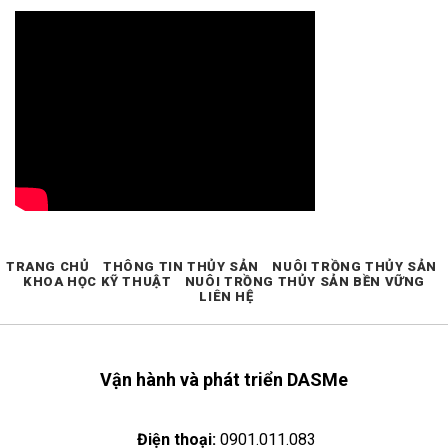
TRANG CHỦ
THÔNG TIN THỦY SẢN
NUÔI TRỒNG THỦY SẢN
KHOA HỌC KỸ THUẬT
NUÔI TRỒNG THỦY SẢN BỀN VỮNG
LIÊN HỆ
Vận hành và phát triển DASMe
Điện thoại:
0901.011.083