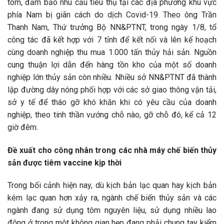
tôm, đảm bảo nhu cầu tiêu thụ tại các địa phương khu vực
phía Nam bị giãn cách do dịch Covid-19. Theo ông Trần
Thanh Nam, Thứ trưởng Bộ NN&PTNT, trong ngày 1/8, tổ
công tác đã kết hợp với 7 tỉnh để kết nối và lên kế hoạch
cùng doanh nghiệp thu mua 1.000 tấn thủy hải sản. Nguồn
cung thuận lợi dẫn đến hàng tồn kho của một số doanh
nghiệp lớn thủy sản còn nhiều. Nhiều sở NN&PTNT đã thành
lập đường dây nóng phối hợp với các sở giao thông vận tải,
sở y tế để tháo gỡ khó khăn khi có yêu cầu của doanh
nghiệp, theo tinh thần vướng chỗ nào, gỡ chỗ đó, kể cả 12
giờ đêm.
Đề xuất cho công nhân trong các nhà máy chế biến thủy
sản được tiêm vaccine kịp thời
Trong bối cảnh hiện nay, dù kịch bản lạc quan hay kịch bản
kém lạc quan hơn xảy ra, ngành chế biến thủy sản và các
ngành đang sử dụng tôm nguyên liệu, sử dụng nhiều lao
động ở trong một không gian hẹp đang phải chung tay kiểm