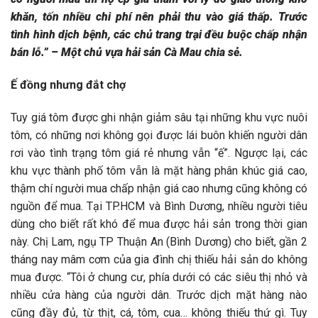
khăn, tốn nhiều chi phí nên phải thu vào giá thấp. Trước
tình hình dịch bệnh, các chủ trang trại đều buộc chấp nhận
bán lỗ.” –
Một chủ vựa hải sản Cà Mau chia sẻ.
Ế đồng nhưng đắt chợ
Tuy giá tôm được ghi nhận giảm sâu tại những khu vực nuôi
tôm, có những nơi không gọi được lái buôn khiến người dân
rơi vào tình trạng tôm giá rẻ nhưng vẫn “ế”. Ngược lại, các
khu vực thành phố tôm vẫn là mặt hàng phân khúc giá cao,
thậm chí người mua chấp nhận giá cao nhưng cũng không có
nguồn để mua. Tại TP.HCM và Bình Dương, nhiều người tiêu
dùng cho biết rất khó để mua được hải sản trong thời gian
này. Chị Lam, ngụ TP Thuận An (Bình Dương) cho biết, gần 2
tháng nay mâm cơm của gia đình chị thiếu hải sản do không
mua được. “Tôi ở chung cư, phía dưới có các siêu thị nhỏ và
nhiều cửa hàng của người dân. Trước dịch mặt hàng nào
cũng đầy đủ, từ thịt, cá, tôm, cua… không thiếu thứ gì. Tuy