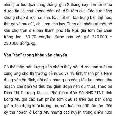
nhiên, từ lúc dịch căng thẳng, gần 2 tháng nay nhà tôi chưa
được ăn cá, chứ không dám nói đến tôm cua. Các cửa hàng
không nhập được hải sản, hầu hết chỉ tập trung bán thịt heo,
thịt gà và rau củ”, chị Lam cho hay. Theo ghi nhận tại một số
khu chợ trên địa bàn thành phố Hà Nội, giá tôm thẻ chân
trắng loại 60-70 con/kg được bán với giá 220.000 –
230.000 đồng/kg.
Vẫn “tắc” trong khâu vận chuyển
Có thể thấy, sản lượng sản phẩm thủy sản được sản xuất và
cung ứng cho thị trường cả nước và 19 tỉnh, thành phía Nam
đang vẫn ổn định, dồi dào, nhưng do công tác lưu thông, thu
hoạch, chế biến và tiêu thụ gián đoạn nên dư thừa. Theo bà
Đinh Thị Phương Khanh, Phó Giám đốc Sở NN&PTNT tỉnh
Long An, giá các sản phẩm tôm đầu ra trên địa bàn đang
giảm, tồn đọng khối lượng lớn, mỗi tuần có 500 tấn tôm đến
kỳ thu hoạch ở Long An, nhưng các huyện trọng điểm nuôi