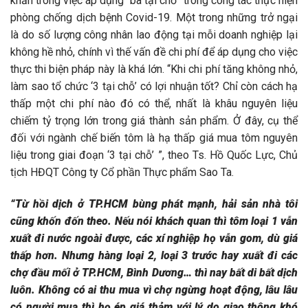
khăn trong việc áp dụng “ba tại chỗ” trong công tác thực hiện
phòng chống dịch bệnh Covid-19. Một trong những trở ngại
là do số lượng công nhân lao động tại mỗi doanh nghiệp lại
không hề nhỏ, chính vì thế vấn đề chi phí để áp dụng cho việc
thực thi biện pháp này là khá lớn. “Khi chi phí tăng không nhỏ,
làm sao tổ chức ‘3 tại chỗ’ có lợi nhuận tốt? Chỉ còn cách hạ
thấp một chi phí nào đó có thể, nhất là khâu nguyên liệu
chiếm tỷ trọng lớn trong giá thành sản phẩm. Ở đây, cụ thể
đối với ngành chế biến tôm là hạ thấp giá mua tôm nguyên
liệu trong giai đoạn ‘3 tại chỗ’ ”, theo Ts. Hồ Quốc Lực, Chủ
tịch HĐQT Công ty Cổ phần Thực phẩm Sao Ta.
“Từ hồi dịch ở TP.HCM bùng phát mạnh, hải sản nhà tôi
cũng khốn đốn theo. Nếu nói khách quan thì tôm loại 1 vẫn
xuất đi nước ngoài được, các xí nghiệp họ vẫn gom, dù giá
thấp hơn. Nhưng hàng loại 2, loại 3 trước hay xuất đi các
chợ đầu mối ở TP.HCM, Bình Dương… thì nay bất di bất dịch
luôn. Không có ai thu mua vì chợ ngừng hoạt động, lâu lâu
có người mua thì họ ép giá thảm
với lý do giao thông khó