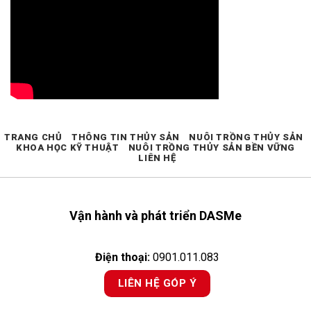
TRANG CHỦ
THÔNG TIN THỦY SẢN
NUÔI TRỒNG THỦY SẢN
KHOA HỌC KỸ THUẬT
NUÔI TRỒNG THỦY SẢN BỀN VỮNG
LIÊN HỆ
Vận hành và phát triển DASMe
Điện thoại:
0901.011.083
LIÊN HỆ GÓP Ý