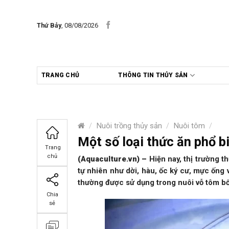
Skip
to
Thứ Bảy
, 08/08/2026
content
TRANG CHỦ
THÔNG TIN THỦY SẢN
/
Nuôi trồng thủy sản
/
Nuôi tôm
/
Một số loại thức ăn phổ 
Trang
chủ
(Aquaculture.vn)
–
Hiện nay, thị trường t
tự nhiên như dời, hàu, ốc ký cư, mực ống 
thường được sử dụng trong nuôi vỗ tôm b
Chia
sẻ