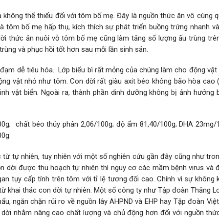
và không thể thiếu đối với tôm bố mẹ. Đây là nguồn thức ăn vô cùng 
mà tôm bố mẹ hấp thụ, kích thích sự phát triển buồng trứng nhanh v
ời thức ăn nuôi vỗ tôm bố mẹ cũng làm tăng số lượng ấu trùng trê
h trùng và phục hồi tốt hơn sau mỗi lần sinh sản.
đạm dễ tiêu hóa. Lớp biểu bì rất mỏng của chúng làm cho động vật
ộng vật nhỏ như tôm. Con dời rất giàu axit béo không bão hòa cao (
inh vật biển. Ngoài ra, thành phần dinh dưỡng không bị ảnh hưởng 
00g; chất béo thủy phân 2,06/100g; độ ẩm 81,40/100g; DHA 23mg/
00g.
 từ tự nhiên, tuy nhiên với một số nghiên cứu gần đây cũng như tro
ồn dời được thu hoạch tự nhiên thì nguy cơ các mầm bệnh virus và đ
an tụy cấp tính trên tôm với tỉ lệ tương đối cao. Chính vì sự không
từ khai thác con dời tự nhiên. Một số công ty như Tập đoàn Thăng L
ẩu, ngăn chặn rủi ro về nguồn lây AHPND và EHP hay Tập đoàn Việt
 dời nhằm nâng cao chất lượng và chủ động hơn đối với nguồn thứ