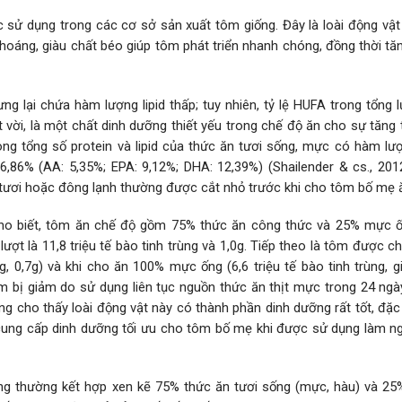
 sử dụng trong các cơ sở sản xuất tôm giống. Đây là loài động vật 
khoáng, giàu chất béo giúp tôm phát triển nhanh chóng, đồng thời t
 lại chứa hàm lượng lipid thấp; tuy nhiên, tỷ lệ HUFA trong tổng l
 vời, là một chất dinh dưỡng thiết yếu trong chế độ ăn cho sự tăng
ng tổng số protein và lipid của thức ăn tươi sống, mực có hàm lư
6,86% (AA: 5,35%; EPA: 9,12%; DHA: 12,39%) (Shailender & cs., 2012
ươi hoặc đông lạnh thường được cắt nhỏ trước khi cho tôm bố mẹ 
 cho biết, tôm ăn chế độ gồm 75% thức ăn công thức và 25% mực 
 lượt là 11,8 triệu tế bào tinh trùng và 1,0g. Tiếp theo là tôm được 
g, 0,7g) và khi cho ăn 100% mực ống (6,6 triệu tế bào tinh trùng, 
ôm bị giảm do sử dụng liên tục nguồn thức ăn thịt mực trong 24 ngà
 cho thấy loài động vật này có thành phần dinh dưỡng rất tốt, đặc 
cung cấp dinh dưỡng tối ưu cho tôm bố mẹ khi được sử dụng làm n
iống thường kết hợp xen kẽ 75% thức ăn tươi sống (mực, hàu) và 25