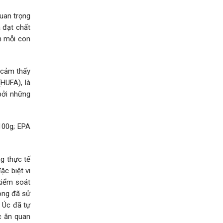
quan trọng
à đạt chất
n mỗi con
 cảm thấy
HUFA), là
bởi những
100g; EPA
ng thực tế
ặc biệt vi
 kiểm soát
ong đã sử
 Úc đã tự
c ăn quan