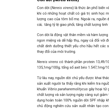
Con dời (
Nereis virens
) là thức ăn phổ biến 
khi có những hoạt chất có giá trị sinh học 
lượng cao của tôm bố mẹ. Ngoài ra, nguồn d
cái; tăng tỷ lệ giao phối; tăng chất lượng tin
Con dời là động vật thân mềm và hàm lượng 
ngon miệng và dễ hấp thụ, ngay cả đối với đ
chất dinh dưỡng thiết yếu cho hầu hết các s
thay đổi của môi trường.
Nereis virens
có thành phần protein 13,49/1
135,1mg/100g; tổng số axit béo 1.547,1mg/1
Từ lâu nay, nguồn dời chủ yếu được khai thác
sản xuất người ta thấy rằng khi kiểm tra ngu
khuẩn
Vibrio paraharemolitycus
gây hoại tử g
chất lượng và sản lượng ngày càng sụt giảm 
dụng hoàn toàn 100% nguồn dời SPF nhập kh
chủ động nghiên cứu sản xuất nhân tạo con