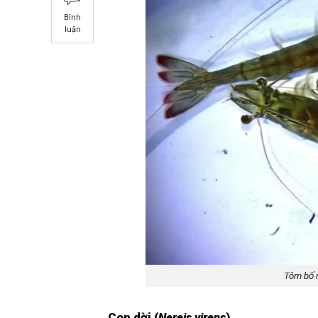
Bình
luận
Tôm bố 
Con dời (
Nereis virens
)