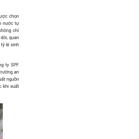
 được chọn
p nước tự
không chỉ
 dời, quan
tỷ lệ sinh
ng ty SPF
trường an
uất nguồn
 khi xuất