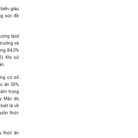
biển giàu
ăng sức đề
ượng lipid
 trưởng và
ợng 84,5%
). Khi sử
ăn.
ống có số
cho ăn 50%
giảm trọng
y. Mặc dù
biệt là về
guồn thức
% thức ăn