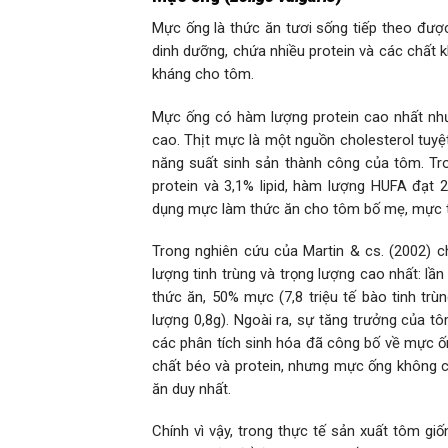
Mực ống là thức ăn tươi sống tiếp theo được
dinh dưỡng, chứa nhiều protein và các chất 
kháng cho tôm.
Mực ống có hàm lượng protein cao nhất nhưng
cao. Thịt mực là một nguồn cholesterol tuyệt
năng suất sinh sản thành công của tôm. Tro
protein và 3,1% lipid, hàm lượng HUFA đạt 2
dụng mực làm thức ăn cho tôm bố mẹ, mực t
Trong nghiên cứu của Martin & cs. (2002)
lượng tinh trùng và trọng lượng cao nhất: lần
thức ăn, 50% mực (7,8 triệu tế bào tinh trùn
lượng 0,8g). Ngoài ra, sự tăng trưởng của t
các phân tích sinh hóa đã công bố về mực ống
chất béo và protein, nhưng mực ống không 
ăn duy nhất.
Chính vì vậy, trong thực tế sản xuất tôm g