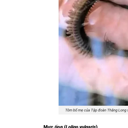
Tôm bố mẹ của Tập đoàn Thăng Long s
Mực ống (
Loligo vulgaris
)