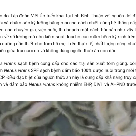
ao do Tập đoàn Việt Úc triển khai tại tỉnh Bình Thuận với nguồn dời
nuôi và chăm sóc kỹ lưỡng bằng mái che cách nhiệt cùng hệ thống cấ
o các chuyên gia, việc nuôi, thu hoạch một cách bài bản như vậy 
ơn về số lượng mà còn kiểm soát, loại bỏ các mầm bệnh ký sinh trên
 dưỡng cần thiết cho tôm bố mẹ. Trên thực tế, chất lượng cũng như 
ều giữa trại nuôi có và không dùng nguồn thức ăn con dời.
s virens
sạch bệnh cung cấp cho các trại sản xuất tôm giống, cô
ẩm
Nereis virens
SPF sạch bệnh đảm bảo 100% được nuôi trong môi 
. Điều đặc biệt của nguồn thức ăn này là cung cấp khả năng truy x
ôm và đảm bảo
Nereis virens
không nhiễm EHP, DIV1 và AHPND trước