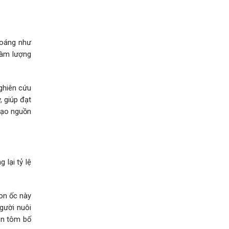
hoáng như
Hàm lượng
ghiên cứu
, giúp đạt
 tạo nguồn
lại tỷ lệ
on ốc này
gười nuôi
on tôm bố