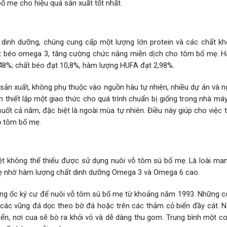
bố mẹ cho hiệu quả sản xuất tốt nhất.
 dinh dưỡng, chúng cung cấp một lượng lớn protein và các chất k
 axit béo omega 3, tăng cường chức năng miễn dịch cho tôm bố mẹ. 
 48%; chất béo đạt 10,8%, hàm lượng HUFA đạt 2,98%.
ản xuất, không phụ thuộc vào nguồn hàu tự nhiên, nhiều dự án và n
thiết lập một giao thức cho quá trình chuẩn bị giống trong nhà máy
uốt cả năm, đặc biệt là ngoài mùa tự nhiên. Điều này giúp cho việc
ỗ tôm bố mẹ.
 không thể thiếu được sử dụng nuôi vỗ tôm sú bố mẹ. Là loài mang 
mẹ nhờ hàm lượng chất dinh dưỡng Omega 3 và Omega 6 cao.
ụng ốc ký cư để nuôi vỗ tôm sú bố mẹ từ khoảng năm 1993. Những c
 các vũng đá dọc theo bờ đá hoặc trên các thảm cỏ biển đầy cát. N
n, nơi cua sẽ bò ra khỏi vỏ và dễ dàng thu gom. Trung bình một c