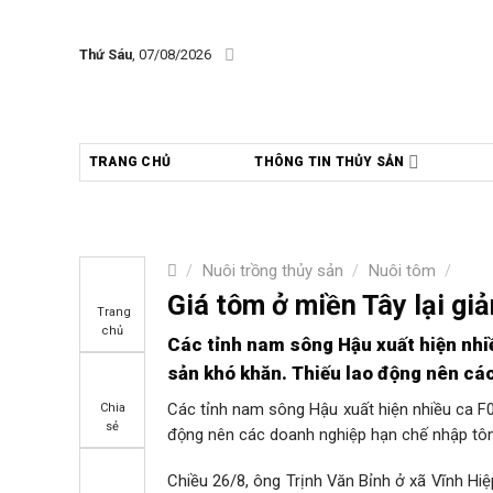
Skip
to
Thứ Sáu
, 07/08/2026
content
TRANG CHỦ
THÔNG TIN THỦY SẢN
/
Nuôi trồng thủy sản
/
Nuôi tôm
/
Giá tôm ở miền Tây lại g
Trang
chủ
Các tỉnh nam sông Hậu xuất hiện nhiề
sản khó khăn. Thiếu lao động nên cá
Các tỉnh nam sông Hậu xuất hiện nhiều ca F0 
Chia
sẻ
động nên các doanh nghiệp hạn chế nhập tôm
Chiều 26/8, ông Trịnh Văn Bỉnh ở xã Vĩnh Hiệ