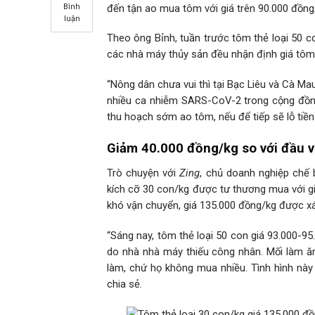
Bình
đến tận ao mua tôm với giá trên 90.000 đồn
luận
Theo ông Bỉnh, tuần trước tôm thẻ loại 50 c
các nhà máy thủy sản đều nhận định giá tôm
“Nông dân chưa vui thì tại Bạc Liêu và Cà Mau
nhiều ca nhiễm SARS-CoV-2 trong cộng đồng
thu hoạch sớm ao tôm, nếu để tiếp sẽ lỗ tiền
Giảm 40.000 đồng/kg so với đầu v
Trò chuyện với
Zing
, chủ doanh nghiệp chế 
kích cỡ 30 con/kg được tư thương mua với gi
khó vận chuyển, giá 135.000 đồng/kg được xá
“Sáng nay, tôm thẻ loại 50 con giá 93.000-95
do nhà nhà máy thiếu công nhân. Mối làm ă
làm, chứ họ không mua nhiều. Tình hình này 
chia sẻ.