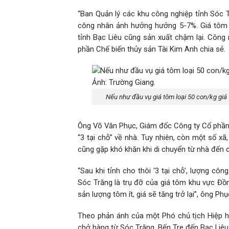
“Ban Quản lý các khu công nghiệp tỉnh Sóc T
công nhân ảnh hưởng hưởng 5-7%. Giá tôm g
tỉnh Bạc Liêu cũng sản xuất chậm lại. Công
phần Chế biến thủy sản Tài Kim Anh chia sẻ.
Nếu như đầu vụ giá tôm loại 50 con/kg giá
Ông Võ Văn Phục, Giám đốc Công ty Cổ phần 
“3 tại chỗ” về nhà. Tuy nhiên, còn một số 
cũng gặp khó khăn khi di chuyển từ nhà đến cô
“Sau khi tỉnh cho thôi ‘3 tại chỗ’, lượng c
Sóc Trăng là trụ đỡ của giá tôm khu vực Đ
sản lượng tôm ít, giá sẽ tăng trở lại”, ông Ph
Theo phản ánh của một Phó chủ tịch Hiệp hộ
chở hàng từ Sóc Trăng, Bến Tre đến Bạc Liêu 