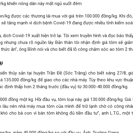
g/kg khiến nông dân này mất ngủ suốt đêm.
on/kg được các thương lái mua với giá trên 100.000 đồng/kg. Khi đó
 sẽ tăng mạnh vì dịch bệnh Covid-19 đang được nhiều tỉnh kiểm soá
, dịch Covid-19 xuất hiện trở lại. Tôi xem truyền hình và đọc báo th
 nhưng chưa rõ nguồn lây. Bản thân tôi nhận định giá tôm sẽ giảm
 thức ăn”, ông Bỉnh nói và cho biết đã lỗ công chăm sóc ao tôm 2 th
ụ
biến thủy sản tại huyện Trần Đề (Sóc Trăng) cho biết sáng 27/8, gi
á 135.000 đồng/kg để giao cho các nhà máy. Tùy theo khu vực thuận
c định thấp hơn 2 tháng trước (đầu vụ) từ 30.000-40.000 đồng/kg.
.000 đồng một kg. Hồi đầu vụ, tôm loại này giá 130.000 đồng/kg. Gi
n lâu nên nhà máy mua tôm của mình để trữ lạnh chờ có công nhâ
khó cho bà con vì bán tôm không đủ tiền đầu tư”, anh L.T.G., một 