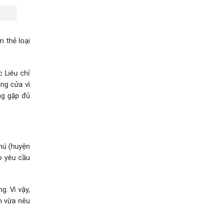
 thẻ loại
c Liêu chỉ
ng cửa vì
ng gặp đủ
hú (huyện
o yêu cầu
. Vì vậy,
n vừa nêu