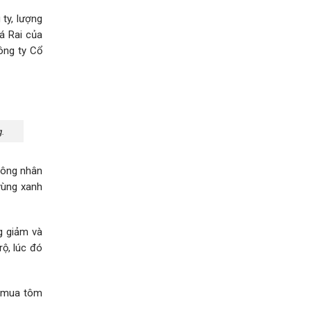
ty, lượng
á Rai của
ông ty Cổ
g.
công nhân
vùng xanh
g giảm và
ộ, lúc đó
u mua tôm