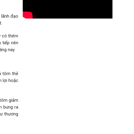
, lãnh đạo
t.
ấy có thêm
 tiếp nên
áng nay.
á tôm thẻ
 lợi hoặc
á tôm giảm
n bung ra
tư thương