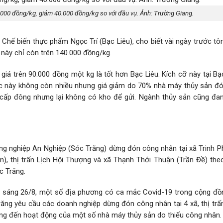
.000 đồng/kg, giảm 40.000 đồng/kg so với đầu vụ. Ảnh: Trường Giang.
hế biến thực phẩm Ngọc Trí (Bạc Liêu), cho biết vài ngày trước tôm
 này chỉ còn trên 140.000 đồng/kg.
giá trên 90.000 đồng một kg là tốt hơn Bạc Liêu. Kích cỡ này tại Bạ
úc này không còn nhiều nhưng giá giảm do 70% nhà máy thủy sản đó
cấp đông nhưng lại không có kho để gửi. Ngành thủy sản cũng đa
ng nghiệp An Nghiệp (Sóc Trăng) dừng đón công nhân tại xã Trinh P
n), thị trấn Lịch Hội Thượng và xã Thạnh Thới Thuận (Trần Đề) the
c Trăng.
 sáng 26/8, một số địa phương có ca mắc Covid-19 trong cộng đồng
ăng yêu cầu các doanh nghiệp dừng đón công nhân tại 4 xã, thị trấ
ng đến hoạt động của một số nhà máy thủy sản do thiếu công nhân.