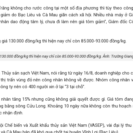
răng không cho rước công tại một số địa phương thì tùy theo công 
iảm do Bạc Liêu và Cà Mau giãn cách xã hội. Nhiều nhà máy ở Gi
 nhân dao động tâm lý, chưa đi làm nên giá tôm giảm”, Giám đốc C
 130.000 đồng/kg thì hiện nay chỉ còn 85.000-93.000 đồng/kg. Ảnh: Trường Gian
Thủy sản sạch Việt Nam, nói rằng từ ngày 16/8, doanh nghiệp cho 
xã, thị trấn vùng đỏ nên công nhân không về được. Nhóm công nhân 
ng ty nên có 400 người xin ở lại “3 tại chỗ”.
ông nhân tăng 15% nhưng cũng không giải quyết được gì. Giá tôm đan
ồng bằng sông Cửu Long. Khoảng 10 ngày nữa không còn thu hoạch r
ục nhận định.
i Chế biến và Xuất khẩu thủy sản Việt Nam (VASEP), vài đại lý th
và Cà Mau bán đã khó qua chốt tại huyện Vĩnh Lợi (Bạc Liêu).