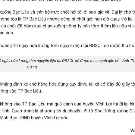
xuống Bạc Liêu và cán bộ trực chốt hỏi tôi đi bao giờ về. Đại lý chở
ong tỏa là TP Bạc Liêu nhưng cũng bị chốt giới hạn giờ quay trở lại. 
 kia chốt để hôm sau chạy xuống công ty cân tôm thêm lần nữa vì s
ản ánh.
0 ngày nữa lượng tôm nguyên liệu tại ĐBSCL sẽ được thu hoạch gần hết. Ảnh: T
Giang.
khẳng định xe chở hàng hóa đúng quy định, tài xế có đầy đủ giấy t
không vào TP Bạc Liêu.
 không vào TP Bạc Liêu mà quá cảnh qua huyện Vĩnh Lợi thì đi lại b
tính. Quan trọng là phương án di chuyển, đi từ Sóc Trăng xuống Giá
 lãnh đạo UBND huyện Vĩnh Lợi nói.
Vi