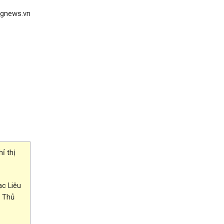
ngnews.vn
ỉ thị
ạc Liêu
a Thủ