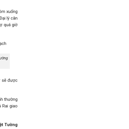
 tôm xuống
Đại lý cân
ợ quá giờ
rường
ờ sẽ được
ình thường
 Rai giao
ệt Tường