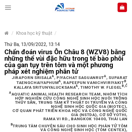
Skip
to
content
/
Khoa học kỹ thuật
/
Thứ Ba, 13/09/2022, 13:14
Chẩn đoán virus Ôn Châu 8 (WZV8) bằng
những thể vùi đặc hữu trong tế bào phôi
của gan tụy trên tôm và một phương
pháp xét nghiệm phân tử
A
A
JIRAPORN SRISALA
, PIYACHAT SAGUANRUT
, SUPARAT
A
B
TAENGCHAIYAPHUM
, RAPEEPUN VANICHVIRIYAKIT
,
A
B,C
KALLAYA SRITUNYALUCKSANA
, TIMOTHY W. FLEGEL
A
AQUATIC ANIMAL HEALTH RESEARCH TEAM, NHÓM TÍCH
HỢP NGHIÊN CỨU CÔNG NGHỆ SINH HỌC NUÔI TRỒNG
THỦY SẢN, TRUNG TÂM KỸ THUẬT DI TRUYỀN VÀ CÔNG
NGHỆ SINH HỌC QUỐC GIA (BIOTEC),
CƠ QUAN PHÁT TRIỂN KHOA HỌC VÀ CÔNG NGHỆ QUỐC
GIA (NSTDA), CƠ SỞ YOTHI,
RAMA VI RD., BANGKOK 10400, THÁI LAN
B
TRUNG TÂM CHUYÊN SÂU CHO SINH HỌC PHÂN TỬ TÔM
VÀ CÔNG NGHỆ SINH HỌC (TÔM CENTEX),