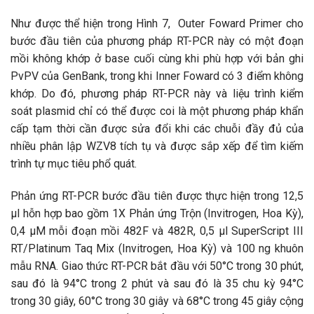
Như được thể hiện trong Hình 7, Outer Foward Primer cho
bước đầu tiên của phương pháp RT-PCR này có một đoạn
mồi không khớp ở base cuối cùng khi phù hợp với bản ghi
PvPV của GenBank, trong khi Inner Foward có 3 điểm không
khớp. Do đó, phương pháp RT-PCR này và liệu trình kiểm
soát plasmid chỉ có thể được coi là một phương pháp khẩn
cấp tạm thời cần được sửa đổi khi các chuỗi đầy đủ của
nhiều phân lập WZV8 tích tụ và được sắp xếp để tìm kiếm
trình tự mục tiêu phổ quát.
Phản ứng RT-PCR bước đầu tiên được thực hiện trong 12,5
µl hỗn hợp bao gồm 1X Phản ứng Trộn (Invitrogen, Hoa Kỳ),
0,4 µM mỗi đoạn mồi 482F và 482R, 0,5 µl SuperScript III
RT/Platinum Taq Mix (Invitrogen, Hoa Kỳ) và 100 ng khuôn
mẫu RNA. Giao thức RT-PCR bắt đầu với 50°C trong 30 phút,
sau đó là 94°C trong 2 phút và sau đó là 35 chu kỳ 94°C
trong 30 giây, 60°C trong 30 giây và 68°C trong 45 giây cộng