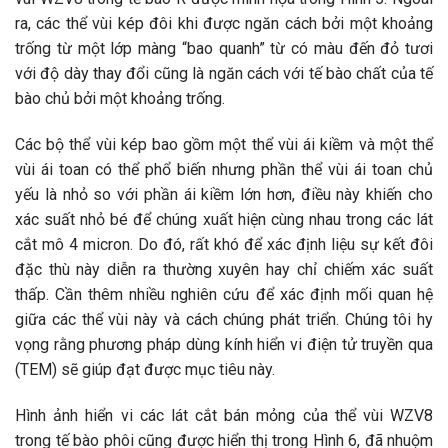
ra, các thể vùi kép đôi khi được ngăn cách bởi một khoảng
trống từ một lớp màng “bao quanh” từ có màu đến đỏ tươi
với độ dày thay đổi cũng là ngăn cách với tế bào chất của tế
bào chủ bởi một khoảng trống.
Các bộ thể vùi kép bao gồm một thể vùi ái kiềm và một thể
vùi ái toan có thể phổ biến nhưng phần thể vùi ái toan chủ
yếu là nhỏ so với phần ái kiềm lớn hơn, điều này khiến cho
xác suất nhỏ bé để chúng xuất hiện cùng nhau trong các lát
cắt mô 4 micron. Do đó, rất khó để xác định liệu sự kết đôi
đặc thù này diễn ra thường xuyên hay chỉ chiếm xác suất
thấp. Cần thêm nhiều nghiên cứu để xác định mối quan hệ
giữa các thể vùi này và cách chúng phát triển. Chúng tôi hy
vọng rằng phương pháp dùng kính hiển vi điện tử truyền qua
(TEM) sẽ giúp đạt được mục tiêu này.
Hình ảnh hiển vi các lát cắt bán mỏng của thể vùi WZV8
trong tế bào phôi cũng được hiển thị trong Hình 6, đã nhuộm