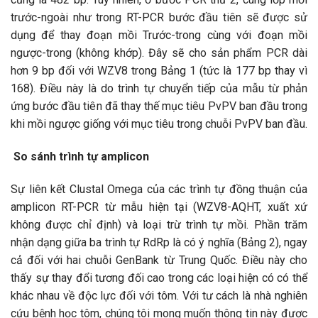
trước-ngoài như trong RT-PCR bước đầu tiên sẽ được sử
dụng để thay đoạn mồi Trước-trong cùng với đoạn mồi
ngược-trong (không khớp). Đây sẽ cho sản phẩm PCR dài
hơn 9 bp đối với WZV8 trong Bảng 1 (tức là 177 bp thay vì
168). Điều này là do trình tự chuyển tiếp của mẫu từ phản
ứng bước đầu tiên đã thay thế mục tiêu PvPV ban đầu trong
khi mồi ngược giống với mục tiêu trong chuỗi PvPV ban đầu.
So sánh trình tự amplicon
Sự liên kết Clustal Omega của các trình tự đồng thuận của
amplicon RT-PCR từ mẫu hiện tại (WZV8-AQHT, xuất xứ
không được chỉ định) và loại trừ trình tự mồi. Phần trăm
nhận dạng giữa ba trình tự RdRp là có ý nghĩa (Bảng 2), ngay
cả đối với hai chuỗi GenBank từ Trung Quốc. Điều này cho
thấy sự thay đổi tương đối cao trong các loại hiện có có thể
khác nhau về độc lực đối với tôm. Với tư cách là nhà nghiên
cứu bệnh học tôm, chúng tôi mong muốn thông tin này được