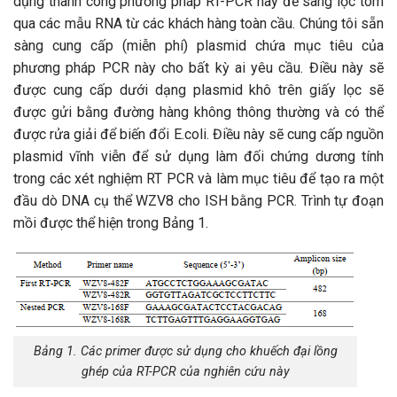
dụng thành công phương pháp RT-PCR này để sàng lọc tôm
qua các mẫu RNA từ các khách hàng toàn cầu. Chúng tôi sẵn
sàng cung cấp (miễn phí) plasmid chứa mục tiêu của
phương pháp PCR này cho bất kỳ ai yêu cầu. Điều này sẽ
được cung cấp dưới dạng plasmid khô trên giấy lọc sẽ
được gửi bằng đường hàng không thông thường và có thể
được rửa giải để biến đổi E.coli. Điều này sẽ cung cấp nguồn
plasmid vĩnh viễn để sử dụng làm đối chứng dương tính
trong các xét nghiệm RT PCR và làm mục tiêu để tạo ra một
đầu dò DNA cụ thể WZV8 cho ISH bằng PCR. Trình tự đoạn
mồi được thể hiện trong Bảng 1.
Bảng 1. Các primer được sử dụng cho khuếch đại lồng
ghép của RT-PCR của nghiên cứu này