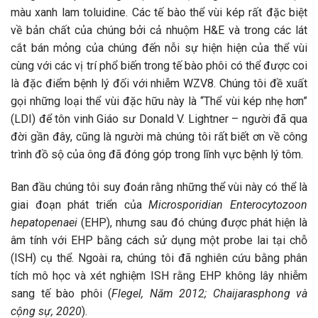
màu xanh lam toluidine. Các tế bào thể vùi kép rất đặc biệt
về bản chất của chúng bởi cả nhuộm H&E và trong các lát
cắt bán mỏng của chúng đến nỗi sự hiện hiện của thể vùi
cùng với các vị trí phổ biến trong tế bào phôi có thể được coi
là đặc điểm bệnh lý đối với nhiễm WZV8. Chúng tôi đề xuất
gọi những loại thể vùi đặc hữu này là “Thể vùi kép nhẹ hơn”
(LDI) để tôn vinh Giáo sư Donald V. Lightner – người đã qua
đời gần đây, cũng là người mà chúng tôi rất biết ơn về công
trình đồ sộ của ông đã đóng góp trong lĩnh vực bệnh lý tôm.
Ban đầu chúng tôi suy đoán rằng những thể vùi này có thể là
giai đoạn phát triển của
Microsporidian Enterocytozoon
hepatopenaei
(EHP), nhưng sau đó chúng được phát hiện là
âm tính với EHP bằng cách sử dụng một probe lai tại chỗ
(ISH) cụ thể. Ngoài ra, chúng tôi đã nghiên cứu bằng phân
tích mô học và xét nghiệm ISH rằng EHP không lây nhiễm
sang tế bào phôi (
Flegel, Năm 2012; Chaijarasphong và
cộng sự, 2020
).