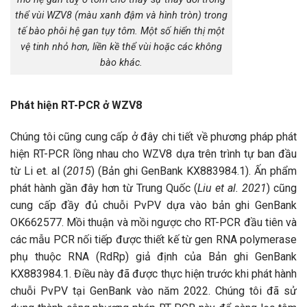
thể vùi WZV8 (màu xanh đậm và hình tròn) trong
tế bào phôi hệ gan tụy tôm. Một số hiển thị một
vệ tinh nhỏ hơn, liền kề thể vùi hoặc các không
bào khác.
Phát hiện RT-PCR ở WZV8
Chúng tôi cũng cung cấp ở đây chi tiết về phương pháp phát
hiện RT-PCR lồng nhau cho WZV8 dựa trên trình tự ban đầu
từ Li et. al (
2015
) (Bản ghi GenBank KX883984.1). Ấn phẩm
phát hành gần đây hơn từ Trung Quốc (
Liu et al. 2021
) cũng
cung cấp đầy đủ chuỗi PvPV dựa vào bản ghi GenBank
OK662577. Mồi thuận và mồi ngược cho RT-PCR đầu tiên và
các mẫu PCR nối tiếp được thiết kế từ gen RNA polymerase
phụ thuộc RNA (RdRp) giả định của Bản ghi GenBank
KX883984.1. Điều này đã được thực hiện trước khi phát hành
chuỗi PvPV tại GenBank vào năm 2022. Chúng tôi đã sử