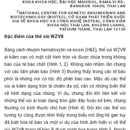
KHOA KHOA HỌC, ĐẠI HỌC MAHIDOL, RAMA VI RD.,
BANGKOK 10400, THÁI LAN
C
NATIONAL CENTRE FOR GENETIC ENGINEERING AND
BIOTECHNOLOGY (BIOTEC), CƠ QUAN PHÁT TRIỂN QUỐC
GIA VỀ KHOA HỌC VÀ CÔNG NGHỆ (NSTDA), CÔNG VIÊN
KHOA HỌC THÁI LAN, KHLONG LUANG,
PATHUM THANI, THÁI LAN 12120
Đặc điểm của thể vùi WZV8
Bằng cách nhuộm hematoxylin và eosin (H&E), thể vùi WZV8
ái kiềm cao có mặt cắt hình tròn và được chứa trong không
bào của tế bào chất (Hình 1, 2). Không nên nhầm lẫn chúng
với các tấm phân bào (Hình 3) thường thấy trong các tế bào
phôi là những nơi có tốc độ phân bào cao. Mặc dù các thể
vùi ái kiềm dạng tròn là chiếm đa số, vẫn có những biến thể
về hình dạng của chúng. Ví dụ, chúng đôi khi liên kết với
những thể vùi ái toan dạng tròn gần đây hoặc kế bên, chúng
thường có kích thước nhỏ hơn (Hình 4). Đôi khi các thể vùi
tương tự cũng được nhìn thấy trong biểu mô ống hệ gan tuỵ
đã biệt hóa tế bào và một ví dụ của hình ảnh hiển vi về thể
vùi WZV8 trong tế bào R được minh họa trong Hình 5. Ngoài