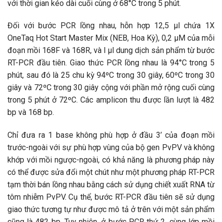
với thời gian kéo dài cuối cùng ở 68°C trong 5 phút.
Đối với bước PCR lồng nhau, hỗn hợp 12,5 µl chứa 1X
OneTaq Hot Start Master Mix (NEB, Hoa Kỳ), 0,2 µM của mỗi
đoạn mồi 168F và 168R, và l µl dung dịch sản phẩm từ bước
RT-PCR đầu tiên. Giao thức PCR lồng nhau là 94°C trong 5
phút, sau đó là 25 chu kỳ 94ºC trong 30 giây, 60ºC trong 30
giây và 72ºC trong 30 giây cộng với phần mở rộng cuối cùng
trong 5 phút ở 72ºC. Các amplicon thu được lần lượt là 482
bp và 168 bp.
Chỉ đưa ra 1 base không phù hợp ở đầu 3’ của đoạn mồi
trước-ngoài với sự phù hợp vùng của bộ gen PvPV và không
khớp với mồi ngược-ngoài, có khả năng là phương pháp này
có thể được sửa đổi một chút như một phương pháp RT-PCR
tạm thời bán lồng nhau bằng cách sử dụng chiết xuất RNA từ
tôm nhiễm PvPV. Cụ thể, bước RT-PCR đầu tiên sẽ sử dụng
giao thức tương tự như được mô tả ở trên với một sản phẩm
cũng là 482 bp. Tuy nhiên, ở bước PCR thứ 2, cùng lớp mồi