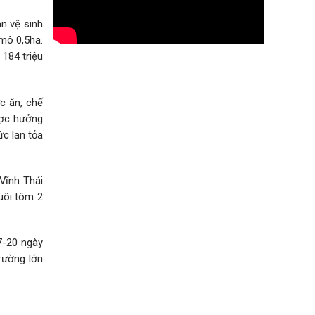
n vệ sinh
 mô 0,5ha.
 184 triệu
c ăn, chế
ược hưởng
ức lan tỏa
Vĩnh Thái
uôi tôm 2
7-20 ngày
trường lớn