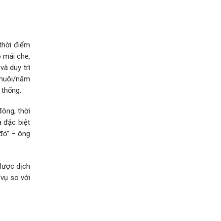
 thời điểm
 mái che,
à duy trì
ụ nuôi/năm
 thống.
đông, thời
à đặc biệt
 đó” – ông
được dịch
/vụ so với