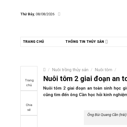
Skip
to
Thứ Bảy
, 08/08/2026
content
TRANG CHỦ
THÔNG TIN THỦY SẢN
/
Nuôi trồng thủy sản
/
Nuôi tôm
/
Nuôi tôm 2 giai đoạn an 
Trang
chủ
Nuôi tôm 2 giai đoạn an toàn sinh học gi
cũng tìm đến ông Cần học hỏi kinh nghiệm
Chia
sẻ
Ông Bùi Quang Cần (trái)