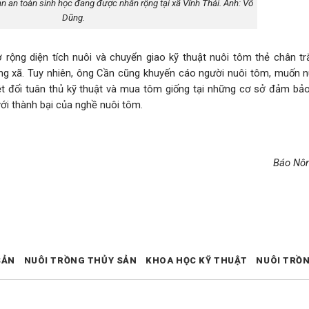
ạn an toàn sinh học đang được nhân rộng tại xã Vĩnh Thái. Ảnh: Võ
Dũng.
ộng diện tích nuôi và chuyển giao kỹ thuật nuôi tôm thẻ chân trắ
ng xã. Tuy nhiên, ông Cần cũng khuyến cáo người nuôi tôm, muốn n
ệt đối tuân thủ kỹ thuật và mua tôm giống tại những cơ sở đảm bảo
với thành bại của nghề nuôi tôm.
Báo Nô
SẢN
NUÔI TRỒNG THỦY SẢN
KHOA HỌC KỸ THUẬT
NUÔI TRỒ