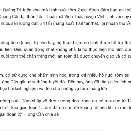
 Quảng Trị triển khai mô hình nuôi tôm 2 giai đoạn đảm bảo an toà
uang Cần tại thôn Tân Thuận, xã Vĩnh Thái, huyện Vĩnh Linh với quy
uôi, sản lượng đạt 5,4 tấn (năng suất 10,8 tấn/ha), lợi nhuận thu về
ông tỉnh Quảng Trị cho hay, hộ thực hiện mô hình được hỗ trợ thứ
u tiên. Điều quan trọng nhất không phải là hộ thực hiện mô hình đ
t nuôi tôm thẻ chân trắng mới, an toàn đã được chuyển giao và có s
, có sử dụng chế phẩm sinh học, trong khi nhiều hộ nuôi tôm tại 
 ông Cần gần như thắng tuyệt đối. Đến nay, ông đã tăng diện tích n
n học hỏi kinh nghiệm và đều cho những vụ tôm thắng lớn.
trường nuôi. Tôm nhập về được ương dèo trong ao có mái che từ 1
i trời. Sau giai đoạn 1, tôm đã có sức đề kháng tốt nên khi ra môi 
giai đoạn 2)” – ông Cần chia sẻ.