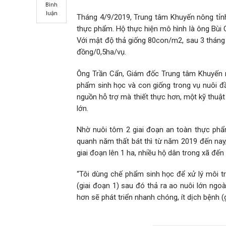
Bình
luận
Tháng 4/9/2019, Trung tâm Khuyến nông tỉnh
thực phẩm. Hộ thực hiện mô hình là ông Bùi Q
Với mật độ thả giống 80con/m2, sau 3 tháng n
đồng/0,5ha/vụ.
Ông Trần Cẩn, Giám đốc Trung tâm Khuyến n
phẩm sinh học và con giống trong vụ nuôi đầ
nguồn hỗ trợ mà thiết thực hơn, một kỹ thuậ
lớn.
Nhờ nuôi tôm 2 giai đoạn an toàn thực phẩm
quanh năm thất bát thì từ năm 2019 đến nay,
giai đoạn lên 1 ha, nhiều hộ dân trong xã đế
“Tôi dùng chế phẩm sinh học để xử lý môi 
(giai đoạn 1) sau đó thả ra ao nuôi lớn ngoà
hơn sẽ phát triển nhanh chóng, ít dịch bệnh (