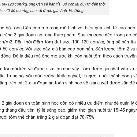
100-120 con/kg, ông Cần sẽ bán tỉa. Số còn lại duy trì đến thời
ize 40-50 con/kg, bán rất được giá. Ảnh: Võ Dũng.
 học hỏi, ông Cần còn mở rộng mô hình với hiệu quả kinh tế cao hơn
 trắng 2 giai đoạn an toàn thực phẩm. Sau khi ương dèo trong ao có
n/m2. Đến thời điểm tôm đạt size 100-120 con/kg, ông sẽ bán tỉa v
40-50 con/kg. Với size này, giá bán cao hơn hẳn. Sản lượng tôm 2 v
ỷ đồng. Đó là điều mà ông mơ ước khi còn nuôi tôm theo cách truyền
ọc tôi mới kéo về được size lớn như vậy. Tôm được giá nhất vào vụ 
c Trung bộ, với môi trường khắc nghiệt, ít người nuôi thành công v
rắng trên cát 2 giai đoạn an toàn sinh học sẽ giải quyết được vấn đề
2 giai đoạn an toàn sinh học còn có nhiều ưu điểm như dễ quản lý 
 tháng đầu tiên; tỷ lệ sống cao; giảm thời gian nuôi từ 15-45 ngày
 nuôi tôm thẻ chân trắng 2 giai đoạn đạt 70-75%.