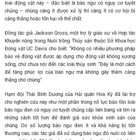
loài động vật này – đặc biệt là bào ngư có nguy cơ tuyệt
chủng – chúng càng ít được xử lý thì càng ít có cơ hội bị
căng thẳng hoặc tổn hại về thể chất.
Đồng tác giả Jackson Gross, một trợ lý giáo sư về Hợp tác
Khuyến nông trong Nuôi trồng Thủy sản thuộc Sở Khoa học
Động vật UC Davis cho biết: “Không có nhiều phương pháp
bảo vệ động vật được áp dụng cho động vật không xương
sống, chứ chưa nói đến các loài thủy sinh. “Đây là một cách
để tăng phúc lợi của bào ngư mà không gây thêm căng
thẳng cho chúng”.
Hạm đội Thái Bình Dương của Hải quân Hoa Kỳ đã tài trợ
cho nghiên cứu này như một phần trong nỗ lực bảo tồn loài
bào ngư đen có nguy cơ tuyệt chủng cấp liên bang và tìm ra
những cách tốt hơn để đánh giá sức khỏe sinh sản của
chúng. Do số lượng bào ngư đen ít và khả năng bị tổn
thương cao, các tác giả đã sử dụng bào ngư đỏ nuôi có liên