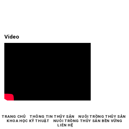
Video
TRANG CHỦ
THÔNG TIN THỦY SẢN
NUÔI TRỒNG THỦY SẢN
KHOA HỌC KỸ THUẬT
NUÔI TRỒNG THỦY SẢN BỀN VỮNG
LIÊN HỆ