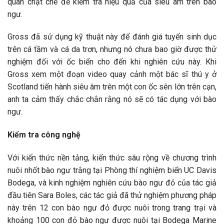
quan chặt chẽ để kiểm tra hiệu quả của siêu âm trên bào
ngư.
Gross đã sử dụng kỹ thuật này để đánh giá tuyến sinh dục
trên cá tầm và cá da trơn, nhưng nó chưa bao giờ được thử
nghiệm đối với ốc biển cho đến khi nghiên cứu này. Khi
Gross xem một đoạn video quay cảnh một bác sĩ thú y ở
Scotland tiến hành siêu âm trên một con ốc sên lớn trên cạn,
anh ta cảm thấy chắc chắn rằng nó sẽ có tác dụng với bào
ngư.
Kiểm tra công nghệ
Với kiến ​​thức nền tảng, kiến ​​thức sâu rộng về chương trình
nuôi nhốt bào ngư trắng tại Phòng thí nghiệm biển UC Davis
Bodega, và kinh nghiệm nghiên cứu bào ngư đỏ của tác giả
đầu tiên Sara Boles, các tác giả đã thử nghiệm phương pháp
này trên 12 con bào ngư đỏ được nuôi trong trang trại và
khoảng 100 con đỏ bào ngư được nuôi tại Bodega Marine