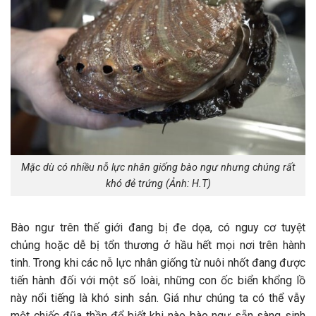
Mặc dù có nhiều nỗ lực nhân giống bào ngư nhưng chúng rất
khó đẻ trứng (Ảnh: H.T)
Bào ngư trên thế giới đang bị đe dọa, có nguy cơ tuyệt
chủng hoặc dễ bị tổn thương ở hầu hết mọi nơi trên hành
tinh. Trong khi các nỗ lực nhân giống từ nuôi nhốt đang được
tiến hành đối với một số loài, những con ốc biển khổng lồ
này nổi tiếng là khó sinh sản. Giá như chúng ta có thể vẫy
một chiếc đũa thần để biết khi nào bào ngư sẵn sàng sinh