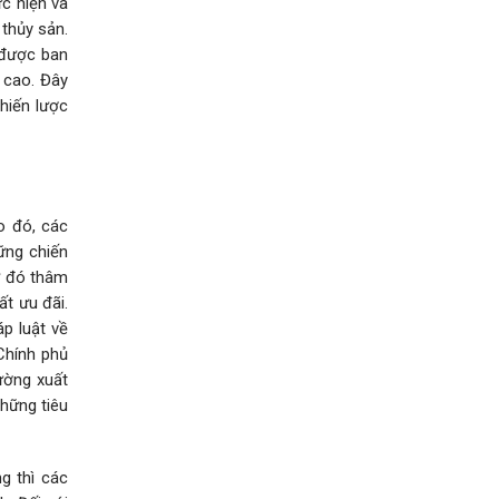
ực hiện và
thủy sản.
 được ban
 cao. Đây
hiến lược
o đó, các
ững chiến
ừ đó thâm
ất ưu đãi.
p luật về
Chính phủ
ường xuất
những tiêu
g thì các