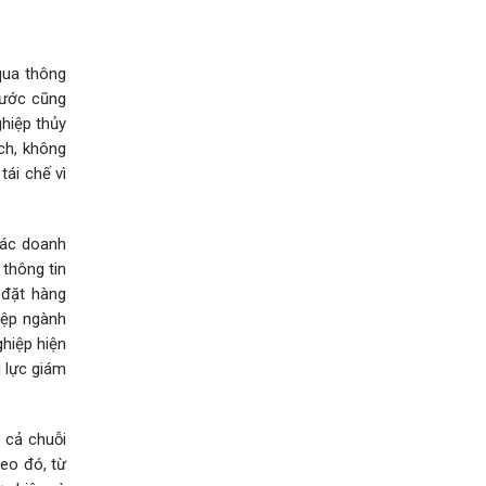
qua thông
nước cũng
ghiệp thủy
ch, không
tái chế vì
các doanh
 thông tin
 đặt hàng
iệp ngành
ghiệp hiện
g lực giám
 cả chuỗi
heo đó, từ