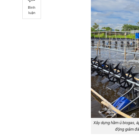
Bình
luận
Xây dựng hầm ủ biogas, á
động giảm đán