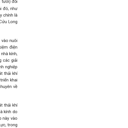
 tươi) đối
hi đó, như
y chính là
 Cửu Long
ệ vào nuôi
kiệm điện
 nhà kính,
 các giải
nh nghiệp
 thải khí
triển khai
chuyên về
 thải khí
hà kính do
áp này vào
Lực, trong