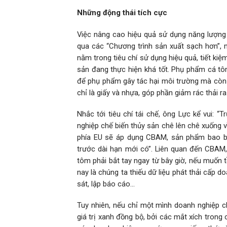
Những động thái tích cực
Việc nâng cao hiệu quả sử dụng năng lượng
qua các “Chương trình sản xuất sạch hơn”, m
nằm trong tiêu chí sử dụng hiệu quả, tiết kiệ
sản đang thực hiện khá tốt. Phụ phẩm cá tôm
để phụ phẩm gây tác hại môi trường mà còn tạ
chỉ là giấy và nhựa, góp phần giảm rác thải r
Nhắc tới tiêu chí tái chế, ông Lực kể vui: 
nghiệp chế biến thủy sản chê lên chê xuống v
phía EU sẽ áp dụng CBAM, sản phẩm bao bì
trước dài hạn mới có”. Liên quan đến CBAM
tôm phải bắt tay ngay từ bây giờ, nếu muốn tồ
nay là chúng ta thiếu dữ liệu phát thải cấp 
sát, lập báo cáo…
Tuy nhiên, nếu chỉ một mình doanh nghiệp ch
giá trị xanh đồng bộ, bởi các mắt xích trong