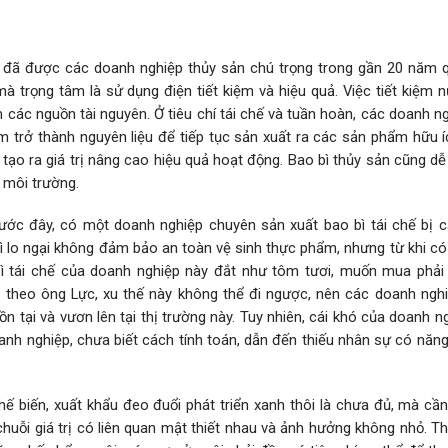
 đã được các doanh nghiệp thủy sản chú trọng trong gần 20 năm 
à trọng tâm là sử dụng điện tiết kiệm và hiệu quả. Việc tiết kiệm 
m các nguồn tài nguyên. Ở tiêu chí tái chế và tuần hoàn, các doanh n
 trở thành nguyên liệu để tiếp tục sản xuất ra các sản phẩm hữu í
o ra giá trị nâng cao hiệu quả hoạt động. Bao bì thủy sản cũng dễ 
a môi trường.
“Trước đây, có một doanh nghiệp chuyên sản xuất bao bì tái chế bị 
ì lo ngại không đảm bảo an toàn vệ sinh thực phẩm, nhưng từ khi có
 tái chế của doanh nghiệp này đắt như tôm tươi, muốn mua phải
, theo ông Lực, xu thế này không thể đi ngược, nên các doanh ngh
n tại và vươn lên tại thị trường này. Tuy nhiên, cái khó của doanh n
doanh nghiệp, chưa biết cách tính toán, dẫn đến thiếu nhân sự có năn
ế biến, xuất khẩu đeo đuổi phát triển xanh thôi là chưa đủ, mà cần
 chuỗi giá trị có liên quan mật thiết nhau và ảnh hưởng không nhỏ. T