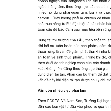
doanh nghiệp của Banglades liên tục nhận 
ngành hàng tôm, theo ông Lực, các doanh ng
nhiều nội dung phải quan tâm, lưu ý và thực
carbon… “Đây không phải là chuyện cá nhân r
nhà mua hàng từ EU, đặc biệt là các nhãn hàn
toàn cầu để bảo đảm các mục tiêu bền vững 
Cũng tại thị trường châu Âu, theo thỏa thuận
đòi hỏi sự tuần hoàn của sản phẩm; cấm đư
thoái rừng; là vấn đề giảm phát thải khí nhà k
an toàn vệ sinh thực phẩm… Trong khi đó, c
theo đuổi doanh nghiệp xanh của các doanh n
xuất không lớn. Cũng theo ông Lực thời gian 
dụng điện tái tạo. Phần cần bù thêm để đạt t
vấn đề này khi điện tái tạo được chú ý chỉ ti
Vẫn còn nhiều việc phải làm
Theo PGS.TS. Võ Nam Sơn, Trường Đại học Cầ
đến các loại vật tư đầu vào phục vụ quá trìn