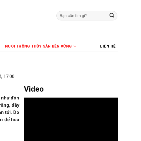
Tìm
kiếm:
NUÔI TRỒNG THỦY SẢN BỀN VỮNG
LIÊN HỆ
, 17:00
Video
g như đón
rằng, đây
n tới. Do
ền để hòa