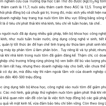
nhóm nghiên cứu của Trường Đại học Cần Thơ đo được (kgCO
/kg tôm
2
u thâm canh là 11,7; nuôi siêu thâm canh theo ASC là 12,5. Trong k
hỏi phải đồng bộ cả chuỗi giá trị; trong đó, mắc xích yếu nhất hiện na
 doanh nghiệp hay trang trại nuôi tôm lớn khu vực Đồng bằng sông
là ở tiêu chí phát thải khí nhà kính, tiêu chí về tuần hoàn, tái chế…
và người nuôi đã áp dụng nhiều giải pháp, tiến bộ khoa học công ngh
kính, như: nuôi tuần hoàn nước, ứng dụng công nghệ vi sinh, tiết 
, quản lý tốt thức ăn để hạn chế tình trạng dư thừa làm phát sinh khí
ụng máy ép phân tôm ủ làm phân bón… Tuy riêng lẻ và tự phát, nhưng
ải khí nhà kính trong nuôi tôm đã giảm đáng kể. Thậm chí, có doa
hiệp chủ trương trồng rừng phòng hộ ven biển để bù vào lượng phát
ch làm rất hay, nhưng theo doanh nghiệp này cho biết, vẫn chưa thể 
i có dự án, mà điều này thì nằm ngoài tầm với của doanh nghiệp 
 lên đến 400-500 triệu đồng.
c ứng dụng tiến bộ khoa học, công nghệ vào nuôi tôm để giảm phát
c. Các mô hình, giải pháp thử nghiệm nuôi tôm giảm phát thải khí n
uả khả quan nên vấn đề còn lại là việc tích hợp đồng bộ các giải ph
u quả về mặt kinh tế, vừa đảm bảo tiêu chí bền vững. Còn theo ông 