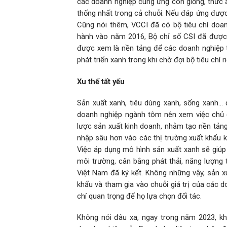
các doanh nghiệp cung ứng con giống, thức ă
thống nhất trong cả chuỗi. Nếu đáp ứng đượ
Cũng nói thêm, VCCI đã có bộ tiêu chí doan
hành vào năm 2016, Bộ chỉ số CSI đã được 
được xem là nền tảng để các doanh nghiệp t
phát triển xanh trong khi chờ đợi bộ tiêu chí 
Xu thế tất yếu
Sản xuất xanh, tiêu dùng xanh, sống xanh… 
doanh nghiệp ngành tôm nên xem việc chủ đ
lược sản xuất kinh doanh, nhằm tạo nền tảng
nhập sâu hơn vào các thị trường xuất khẩu k
Việc áp dụng mô hình sản xuất xanh sẽ giúp
môi trường, cân bằng phát thải, năng lượng 
Việt Nam đã ký kết. Không những vậy, sản xu
khẩu và tham gia vào chuỗi giá trị của các d
chí quan trọng để họ lựa chọn đối tác.
Không nói đâu xa, ngay trong năm 2023, k