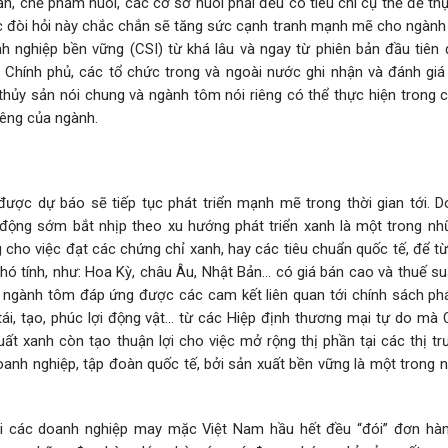
n, chế phẩm nuôi, các cơ sở nuôi phải đều có tiêu chí cụ thể để th
c đòi hỏi này chắc chắn sẽ tăng sức cạnh tranh mạnh mẽ cho ngành 
h nghiệp bền vững (CSI) từ khá lâu và ngay từ phiên bản đầu tiên
Chính phủ, các tổ chức trong và ngoài nước ghi nhận và đánh giá
hủy sản nói chung và ngành tôm nói riêng có thể thực hiện trong c
riêng của ngành.
được dự báo sẽ tiếp tục phát triển mạnh mẽ trong thời gian tới. D
ộng sớm bắt nhịp theo xu hướng phát triển xanh là một trong nh
 cho việc đạt các chứng chỉ xanh, hay các tiêu chuẩn quốc tế, để t
hó tính, như: Hoa Kỳ, châu Âu, Nhật Bản… có giá bán cao và thuế su
 ngành tôm đáp ứng được các cam kết liên quan tới chính sách phá
tái, tạo, phúc lợi động vật… từ các Hiệp định thương mại tự do mà 
ất xanh còn tạo thuận lợi cho việc mở rộng thị phần tại các thị tr
oanh nghiệp, tập đoàn quốc tế, bởi sản xuất bền vững là một trong 
hi các doanh nghiệp may mặc Việt Nam hầu hết đều “đói” đơn hàn