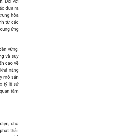
. Đối với
ác đưa ra
 trung hòa
nh từ các
i cung ứng
 bền vững,
ng và suy
uẩn cao về
 khả năng
uy mô sản
o tỷ lệ sử
t quan tâm
điện, cho
phát thải.