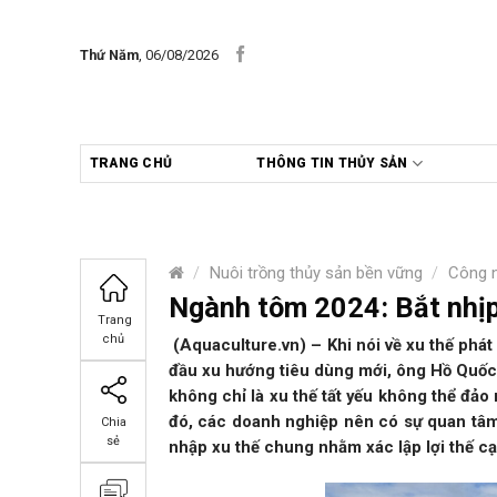
Skip
to
Thứ Năm
, 06/08/2026
content
TRANG CHỦ
THÔNG TIN THỦY SẢN
/
Nuôi trồng thủy sản bền vững
/
Công 
Ngành tôm 2024: Bắt nhịp 
Trang
chủ
(Aquaculture.vn) – Khi nói về xu thế phá
đầu xu hướng tiêu dùng mới, ông Hồ Quố
không chỉ là xu thế tất yếu không thể đảo
đó, các doanh nghiệp nên có sự quan tâm 
Chia
sẻ
nhập xu thế chung nhằm xác lập lợi thế cạ