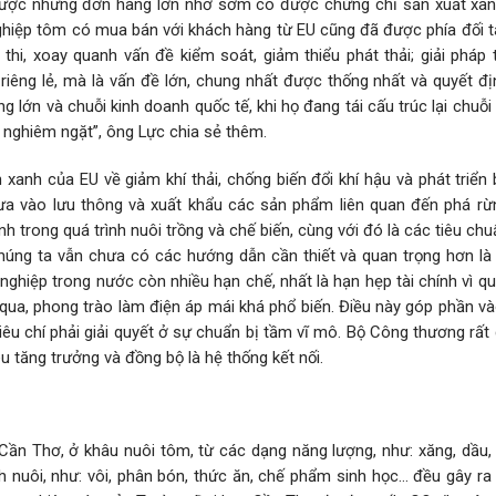
được những đơn hàng lớn nhờ sớm có được chứng chỉ sản xuất xanh
hiệp tôm có mua bán với khách hàng từ EU cũng đã được phía đối t
 thi, xoay quanh vấn đề kiểm soát, giảm thiểu phát thải; giải pháp
iêng lẻ, mà là vấn đề lớn, chung nhất được thống nhất và quyết đị
g lớn và chuỗi kinh doanh quốc tế, khi họ đang tái cấu trúc lại chuỗ
nghiêm ngặt”, ông Lực chia sẻ thêm.
 xanh của EU về giảm khí thải, chống biến đổi khí hậu và phát triển
a vào lưu thông và xuất khẩu các sản phẩm liên quan đến phá rừ
ính trong quá trình nuôi trồng và chế biến, cùng với đó là các tiêu ch
húng ta vẫn chưa có các hướng dẫn cần thiết và quan trọng hơn là
ghiệp trong nước còn nhiều hạn chế, nhất là hạn hẹp tài chính vì q
qua, phong trào làm điện áp mái khá phổ biến. Điều này góp phần và
iêu chí phải giải quyết ở sự chuẩn bị tầm vĩ mô. Bộ Công thương rấ
êu tăng trưởng và đồng bộ là hệ thống kết nối.
n Thơ, ở khâu nuôi tôm, từ các dạng năng lượng, như: xăng, dầu, 
h nuôi, như: vôi, phân bón, thức ăn, chế phẩm sinh học… đều gây ra 