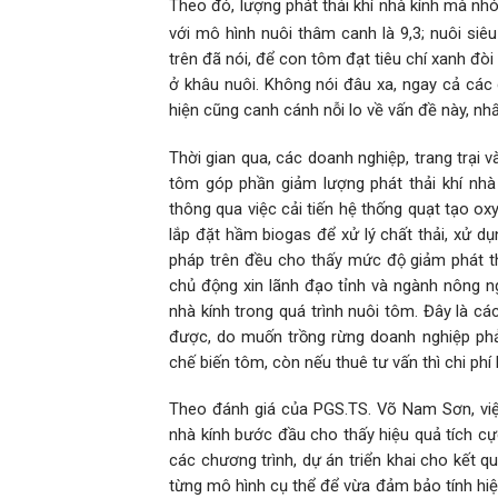
Theo đó, lượng phát thải khí nhà kính mà 
với mô hình nuôi thâm canh là 9,3; nuôi siê
trên đã nói, để con tôm đạt tiêu chí xanh đòi 
ở khâu nuôi. Không nói đâu xa, ngay cả các
hiện cũng canh cánh nỗi lo về vấn đề này, nhất 
Thời gian qua, các doanh nghiệp, trang trại 
tôm góp phần giảm lượng phát thải khí nhà 
thông qua việc cải tiến hệ thống quạt tạo oxy
lắp đặt hầm biogas để xử lý chất thải, xử d
pháp trên đều cho thấy mức độ giảm phát th
chủ động xin lãnh đạo tỉnh và ngành nông ng
nhà kính trong quá trình nuôi tôm. Đây là cá
được, do muốn trồng rừng doanh nghiệp phả
chế biến tôm, còn nếu thuê tư vấn thì chi phí
Theo đánh giá của PGS.TS. Võ Nam Sơn, việ
nhà kính bước đầu cho thấy hiệu quả tích cự
các chương trình, dự án triển khai cho kết q
từng mô hình cụ thể để vừa đảm bảo tính hiệ