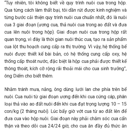
“Tuy nhiên, tôi không biết về quy trình nuôi cua trong hộp.
Qua từng cách làm thất bại, tôi dần rút được kinh nghiệm và
từng bước cải thiện quy trình nuôi cua chuẩn nhất, đó là nuôi
cua 3 giai đoạn (ương cua, thả nuôi cua trong ao đất và đưa
cua lên nuôi trong hộp). Giai đoạn nuôi cua trong hộp rất
quan trọng, vì đây là thời gian nuôi thúc cua, tạo ra sản phẩm
cua lột thu hoạch cung cấp ra thị trường. Vì vậy, hệ thống bể
nuôi được thiết kế bài bản, có hệ thống cung cấp oxy, hệ
thống cấp thoát nước, đặc biệt là hộp cua phải được thiết kế
thông thoát, kích cỡ rộng rãi thoải mái cho cua sinh trưởng”,
ông Diếm cho biết thêm.
Nhằm tránh mưa, nắng, ông dùng lưới lan che phía trên bể
nuôi. Cua nuôi từ giai đoạn ương đến khi cua cứng cáp, phân
loại thả vào ao đất nuôi đến khi cua đạt trọng lượng 10 – 15
con/kg (2 tháng nuôi). Lúc bấy giờ vớt cua từ ao đất lên để
đưa cua vào hộp nuôi. Giai đoạn này phải chăm sóc cua cẩn
thận và theo dõi cua 24/24 giờ, cho cua ăn đầy đủ thức ăn