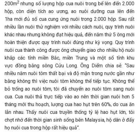
2
200m
nhưng số lượng hộp cua nuôi trong bể lên đến 2.000
hộp, còn diện tích ao ương, ao nuôi dưỡng cua lên đến
1ha mới đủ số cua cung ứng nuôi trong 2.000 hộp. Sau rất
nhiều lần nuôi thử nghiệm với nhiều cách nuôi, quy trình nuôi
khác nhau nhưng không đạt hiệu quả, đến năm thứ 5 ông mới
hoàn thiện được quy trình nuôi đúng như kỳ vọng. Quy trình
nuôi cua thành công được ông chuyển giao cho nhiều hộ nuôi
khắp các tỉnh miền Bắc, miền Trung và một số tỉnh khu
vực đồng bằng sông Cửu Long. Ông Diếm chia sẻ: “Sau
nhiều năm nuôi tôm thất bại và độ mặn trong nước gần như
bằng không thì việc nuôi tôm không thể tiếp tục. Không thể
bỏ trống ao nuôi tôm, tôi đã chuyển ao nuôi tôm sang nuôi
cua. Cua nuôi thả trực tiếp vào ao nên thời gian nuôi hơn 5
tháng mới thu hoạch, lượng cua hao hụt trên 60%, do cua ăn
lẫn nhau. Thấy nuôi cua truyền thống tỷ lệ hao hụt lớn, tôi
chợt nhớ đến thời gian sinh sống bên Malaysia, hộ dân ở đấy
họ nuôi cua trong hộp rất hiệu quả”.