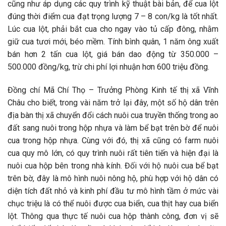
cũng như áp dụng các quy trình kỹ thuật bài bản, để cua lột
đúng thời điểm cua đạt trọng lượng 7 – 8 con/kg là tốt nhất.
Lúc cua lột, phải bắt cua cho ngay vào tủ cấp đông, nhằm
giữ cua tươi mới, béo mềm. Tính bình quân, 1 năm ông xuất
bán hơn 2 tấn cua lột, giá bán dao động từ 350.000 –
500.000 đồng/kg, trừ chi phí lợi nhuận hơn 600 triệu đồng.
Đồng chí Mã Chí Thọ – Trưởng Phòng Kinh tế thị xã Vĩnh
Châu cho biết, trong vài năm trở lại đây, một số hộ dân trên
địa bàn thị xã chuyển đổi cách nuôi cua truyền thống trong ao
đất sang nuôi trong hộp nhựa và làm bể bạt trên bờ để nuôi
cua trong hộp nhựa. Cùng với đó, thị xã cũng có farm nuôi
cua quy mô lớn, có quy trình nuôi rất tiên tiến và hiện đại là
nuôi cua hộp bên trong nhà kính. Đối với hộ nuôi cua bể bạt
trên bờ, đây là mô hình nuôi nông hộ, phù hợp với hộ dân có
diện tích đất nhỏ và kinh phí đầu tư mô hình tầm ở mức vài
chục triệu là có thể nuôi được cua biển, cua thịt hay cua biển
lột. Thông qua thực tế nuôi cua hộp thành công, đơn vị sẽ