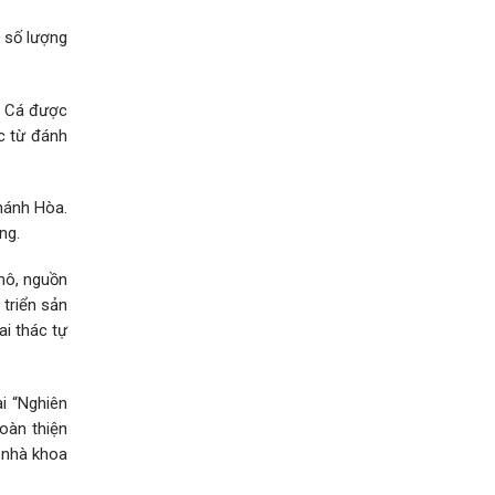
 số lượng
. Cá được
c từ đánh
hánh Hòa.
ng.
 hô, nguồn
 triển sản
ai thác tự
i “Nghiên
Hoàn thiện
 nhà khoa