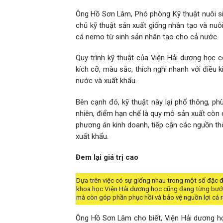
Ông Hồ Sơn Lâm, Phó phòng Kỹ thuật nuôi sin
chủ kỹ thuật sản xuất giống nhân tạo và nuô
cá nemo từ sinh sản nhân tạo cho cả nước.
Quy trình kỹ thuật của Viện Hải dương học
kích cỡ, màu sắc, thích nghi nhanh với điều
nước và xuất khẩu.
Bên cạnh đó, kỹ thuật này lại phổ thông, ph
nhiên, điểm hạn chế là quy mô sản xuất còn 
phương án kinh doanh, tiếp cận các nguồn th
xuất khẩu.
Đem lại giá trị cao
Dựa trên việc có sự giống nhau trong một số đặc đ
khoa học Viện Hải dương học cũng đang từng bước 
mà còn góp phần phục hồi và bảo vệ nguồn lợi cá 
Ông Hồ Sơn Lâm cho biết, Viện Hải dương h