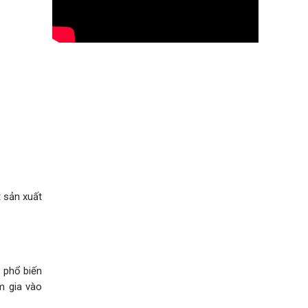
t sản xuất
 phổ biến
m gia vào