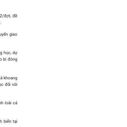
2/đợt, đề
.
uyển giao
g học, dự
o bì đóng
cá khoang
c đối với
h loài cá
 biển tại