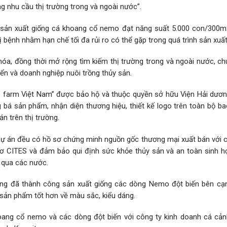
 nhu cầu thị trường trong và ngoài nước”.
nh sản xuất giống cá khoang cổ nemo đạt năng suất 5.000 con/300m
ị bệnh nhằm hạn chế tối đa rủi ro có thể gặp trong quá trình sản xuất
a, đồng thời mở rộng tìm kiếm thị trường trong và ngoài nước, ch
ển và doanh nghiệp nuôi trồng thủy sản.
o farm Việt Nam” được bảo hộ và thuộc quyền sở hữu Viện Hải dươn
bá sản phẩm, nhận diện thương hiệu, thiết kế logo trên toàn bộ ba
 trên thị trường.
 án đều có hồ sơ chứng minh nguồn gốc thương mại xuất bán với 
ơ CITES và đảm bảo qui định sức khỏe thủy sản và an toàn sinh họ
 qua các nước.
ũng đã thành công sản xuất giống các dòng Nemo đột biến bên cạn
sản phẩm tốt hơn về màu sắc, kiểu dáng.
oang cổ nemo và các dòng đột biến với công ty kinh doanh cá cảnh