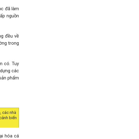
ọc đã làm
cấp nguồn
ng đều về
ường trong
n có. Tuy
 dựng các
a sản phẩm
, các nhà
cảnh biển
ại hóa cá