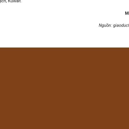
ch, Kuwait.
M
Nguồn: giaoduct
 hướng đi xuất khẩu sản phẩm sinh vật cảnh biển theo hướng đa dạn
khoang cổ nemo lai tạo ngày càng lớn, dự án mong muốn tiếp tục cá
 bên cạnh dòng cá khoang cổ nemo truyền thống.
SẢN
NUÔI TRỒNG THỦY SẢN
KHOA HỌC KỸ THUẬT
NUÔI TRỒ
Điện thoại:
0901.011.083