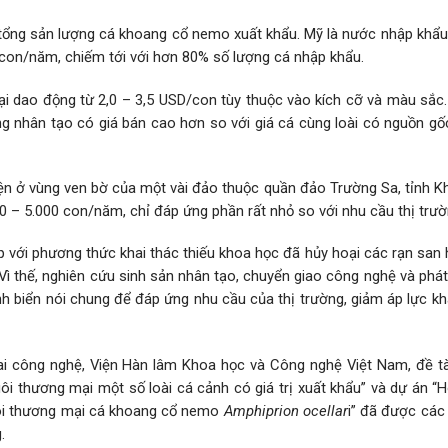
3 tổng sản lượng cá khoang cổ nemo xuất khẩu. Mỹ là nước nhập khẩu
 con/năm, chiếm tới với hơn 80% số lượng cá nhập khẩu.
ại dao động từ 2,0 – 3,5 USD/con tùy thuộc vào kích cỡ và màu sắc
g nhân tạo có giá bán cao hơn so với giá cá cùng loài có nguồn gố
ện ở vùng ven bờ của một vài đảo thuộc quần đảo Trường Sa, tỉnh K
0 – 5.000 con/năm, chỉ đáp ứng phần rất nhỏ so với nhu cầu thị trườ
p với phương thức khai thác thiếu khoa học đã hủy hoại các rạn san
ì thế, nghiên cứu sinh sản nhân tạo, chuyển giao công nghệ và phát
h biển nói chung để đáp ứng nhu cầu của thị trường, giảm áp lực kh
ai công nghệ, Viện Hàn lâm Khoa học và Công nghệ Việt Nam, đề tà
ôi thương mại một số loài cá cảnh có giá trị xuất khẩu” và dự án “
uôi thương mại cá khoang cổ nemo
Amphiprion ocellar
i” đã được các
.