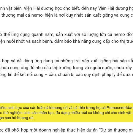
h vật biển, Viện Hải dương học cho biết, đến nay Viện Hải dương h
i thương mại cá nemo, hiện là nơi duy nhất sản xuất giống và cung 
 có thể ứng dụng quanh năm, sản xuất với số lượng lớn cá nemo đồ
 kiện nuôi nhốt và sạch bệnh, đảm bảo khả năng cung cấp cho thị tr
ù hợp và dễ dàng ứng dụng tại những trại sản xuất giống hải sản sẵ
chưa cung ứng đủ nhu cầu thị trường trong và ngoài nước, chưa xây
ông tin để kết nối cung – cầu, chuẩn bị các quy định pháp lý để đư
iểm sinh học của các loài cá khoang cổ và cá thia trong họ cá Pomacentridae
thử nghiệm sinh sản nhân tạo, đa dạng nhiều loài cá không chỉ cho sinh vật 
rạn san hô hoang dã.
ọc đã phối hợp một doanh nghiệp thực hiện dự án “Dự án thương m